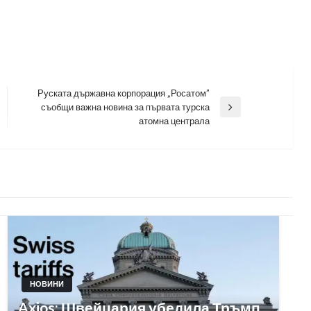
Руската държавна корпорация „Росатом”
съобщи важна новина за първата турска
Next
атомна централа
Post
НОВИНИ
Axios: Швейцария убедила Тръмп