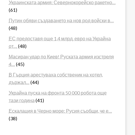
Украинската армия: Севернокорейско ракетно…
(61)
Путин обяви създаването на нов род войски в…
(48)
ЕС предоставя още 1,4 млрд. евро на Украйна
от…
(48)
Масиран удар по Киев! Руската армия изстреля
4…
(45)
В Гърция арестуваха собственик на хотел,
държал…
(44)
Украйна пуска на фронта 50 000 робота още
тази година
(41)
Ескалация в Черно море: Русия съобщи, че е…
(38)