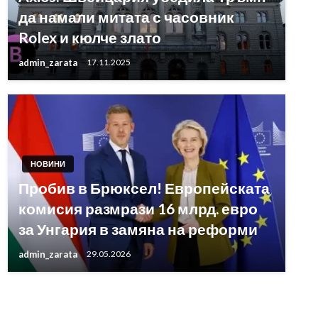
да намали митата с часовник
Rolex и кюлче злато
admin_zarata
17.11.2025
НОВИНИ
Пробив в Брюксел! Европейската
комисия размрази 16 млрд. евро
за Унгария в замяна на реформи
admin_zarata
29.05.2026