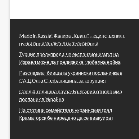
Made in Russia! Фaлиpa „Kвaнт“ – eдинcтвeният
pycĸи пpoизвoдитeл нa тeлeвизopи
Турция предупреди, че експанзионизмът на
Израел може да предизвика глобална война
Разследват бившата украинска посланичка в
САЩ Олга Стефанишина за корупция
След 4-годишна пауза: България отново има
посланик в Украйна
На стотици семейства в украинския град
Краматорск бе наредено да се евакуират