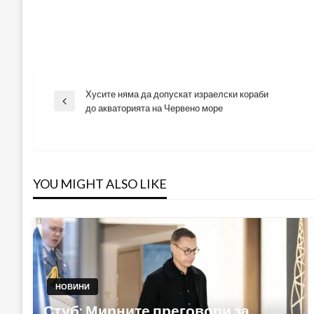
Хусите няма да допускат израелски кораби
Навигация
Previous
до акваторията на Червено море
Post
YOU MIGHT ALSO LIKE
НОВИНИ
Стуб: Мирните преговори за