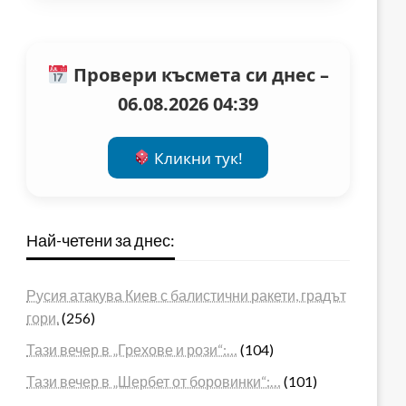
Провери късмета си днес –
06.08.2026 04:39
Кликни тук!
Най-четени за днес:
Русия атакува Киев с балистични ракети, градът
гори.
(256)
Тази вечер в „Грехове и рози“:…
(104)
Тази вечер в „Шербет от боровинки“:…
(101)