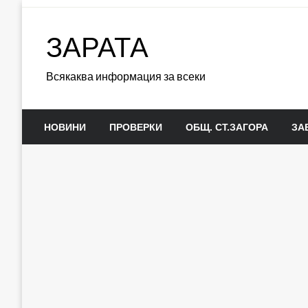
Skip
to
ЗАРАТА
content
Всякаква информация за всеки
НОВИНИ
ПРОВЕРКИ
ОБЩ. СТ.ЗАГОРА
ЗА