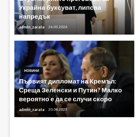
Украйна буксуват, липсва
напредък
admin_zarata
26.03.2026
НОВИНИ
Първият дипломат на Кремъл:
Среща Зеленски и Путин? Малко
вероятно е да се случи скоро
admin_zarata
20.08.2025