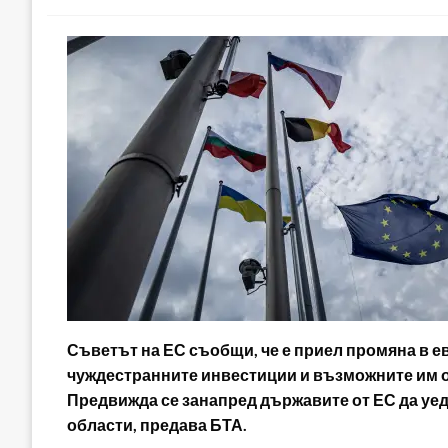
Съветът на ЕС съобщи, че е приел промяна в е
чуждестранните инвестиции и възможните им о
Предвижда се занапред държавите от ЕС да уед
области, предава БТА.