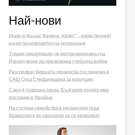
Най-нови
Made in Russia! Фaлиpa „Kвaнт“ – eдинcтвeният
pycĸи пpoизвoдитeл нa тeлeвизopи
Турция предупреди, че експанзионизмът на
Израел може да предизвика глобална война
Разследват бившата украинска посланичка в
САЩ Олга Стефанишина за корупция
След 4-годишна пауза: България отново има
посланик в Украйна
На стотици семейства в украинския град
Краматорск бе наредено да се евакуират