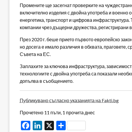
Промените ще засегнат проверките на чуждестранн
включително изделия с двойна употреба и военно о
енергетика, транспорт и цифрова инфраструктура. 
компании чрез дъщерни дружества, регистрирани в
През 2020 г. беше прието първото европейско зако
но досега е имало различия в обхвата, праговете, 
Съвета на ЕС.
Заплахите за ключова инфраструктура, зависимости
технологиите с двойна употреба са показали необх
допълва в съобщението.
Публикувано съгласно указанията на Fakti.bg
Прочетено 11 пъти, 1 прочита днес
Facebook
LinkedIn
X
Share