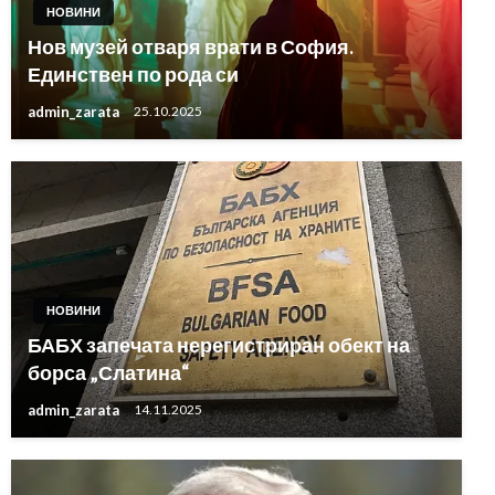
НОВИНИ
Нов музей отваря врати в София.
Единствен по рода си
admin_zarata
25.10.2025
НОВИНИ
БАБХ запечата нерегистриран обект на
борса „Слатина“
admin_zarata
14.11.2025