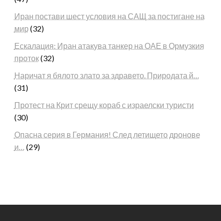
Иран постави шест условия на САЩ за постигане на
мир
(32)
Ескалация: Иран атакува танкер на ОАЕ в Ормузкия
проток
(32)
Наричат я бялото злато за здравето. Природата й…
(31)
Протест на Крит срещу кораб с израелски туристи
(30)
Опасна серия в Германия! След летището дронове
и…
(29)