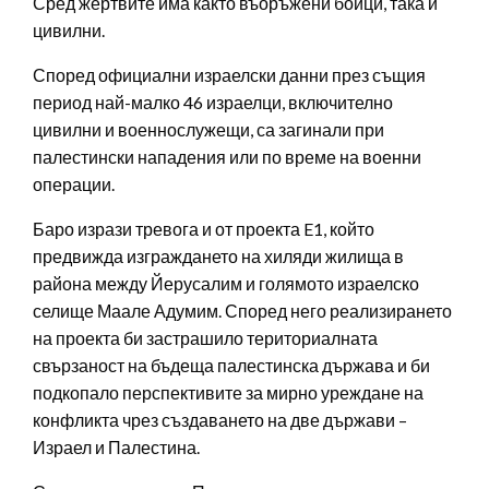
Сред жертвите има както въоръжени бойци, така и
цивилни.
Според официални израелски данни през същия
период най-малко 46 израелци, включително
цивилни и военнослужещи, са загинали при
палестински нападения или по време на военни
операции.
Баро изрази тревога и от проекта E1, който
предвижда изграждането на хиляди жилища в
района между Йерусалим и голямото израелско
селище Маале Адумим. Според него реализирането
на проекта би застрашило териториалната
свързаност на бъдеща палестинска държава и би
подкопало перспективите за мирно уреждане на
конфликта чрез създаването на две държави –
Израел и Палестина.