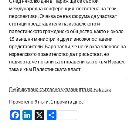
След няколко дни в Париж ще се състои
международна конференция, посветена на тези
перспективи. Очаква се във форума да участват
стотици представители на израелското и
палестинското гражданско общество, както и около
15 външни министри и други високопоставени
представители. Баро заяви, че не очаква членове на
израелското правителство да присъстват, но
подчерта, че покани са отправени както към Израел,
така и към Палестинската власт.
Публикувано съгласно указанията на Fakti.bg
Прочетено 9 пъти, 1 прочита днес
Facebook
LinkedIn
X
Share