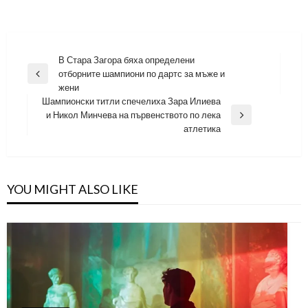
Навигация
В Стара Загора бяха определени
отборните шампиони по дартс за мъже и
Previous
жени
Post
Шампионски титли спечелиха Зара Илиева
и Никол Минчева на първенството по лека
Next
атлетика
Post
YOU MIGHT ALSO LIKE