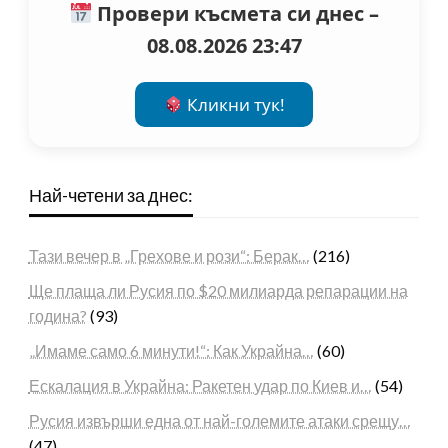
Провери късмета си днес –
08.08.2026 23:47
Кликни тук!
Най-четени за днес:
Тази вечер в „Грехове и рози“: Берак…
(216)
Ще плаща ли Русия по $20 милиарда репарации на
година?
(93)
„Имаме само 6 минути!“: Как Украйна…
(60)
Ескалация в Украйна: Ракетен удар по Киев и…
(54)
Русия извърши една от най-големите атаки срещу…
(47)