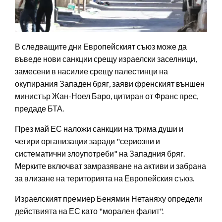
В следващите дни Европейският съюз може да
въведе нови санкции срещу израелски заселници,
замесени в насилие срещу палестинци на
окупирания Западен бряг, заяви френският външен
министър Жан-Ноел Баро, цитиран от Франс прес,
предаде БТА.
През май ЕС наложи санкции на трима души и
четири организации заради "сериозни и
систематични злоупотреби" на Западния бряг.
Мерките включват замразяване на активи и забрана
за влизане на територията на Европейския съюз.
Израелският премиер Бенямин Нетаняху определи
действията на ЕС като "морален фалит".