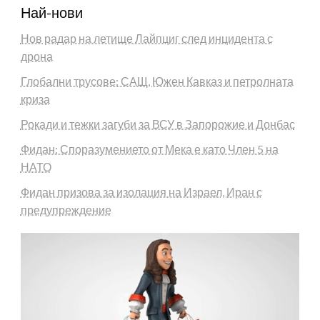
Най-нови
Нов радар на летище Лайпциг след инцидента с
дрона
Глобални трусове: САЩ, Южен Кавказ и петролната
криза
Рокади и тежки загуби за ВСУ в Запорожие и Донбас
Фидан: Споразумението от Мека е като Член 5 на
НАТО
Фидан призова за изолация на Израел, Иран с
предупреждение