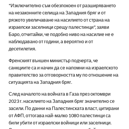
"Изключително съм обезпокоен от разширяването
на незаконните селища на Западния бряг и от
рязкото увеличаване на насилието от страна на
израелски заселници срещу палестинци", заяви
Баро, отчитайки, че подобно ниво на насилие не е
наблюдавано от години, а вероятно и от
десетилетия.
Френският външен министър подчерта, че
санкциите са и начин да се напомни на израелското
правителство за отговорността му по отношение на
ситуацията на Западния бряг.
След началото на войната в Газа през октомври
2023 г. насилието на Западния бряг значително се
засили. По данни на Палестинската власт, цитирани
от АФП, оттогава най-малко 1080 палестинци са
били убити от израелски войници или заселници.