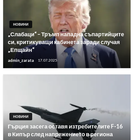
НОВИНИ
„Слабаци“ – Тръмп нападна съпартийците
си, критикуващи кабинета заради случая
„Епщайн“
admin_zarata
17.07.2025
НОВИНИ
Гърция засега оставя изтребителите F-16
в Кипър след напрежението в региона