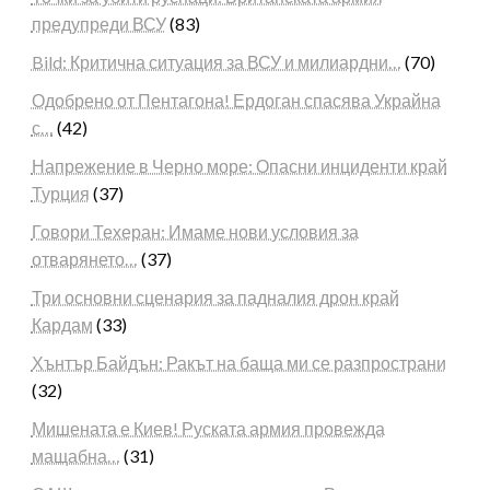
предупреди ВСУ
(83)
Bild: Критична ситуация за ВСУ и милиардни…
(70)
Одобрено от Пентагона! Ердоган спасява Украйна
с…
(42)
Напрежение в Черно море: Опасни инциденти край
Турция
(37)
Говори Техеран: Имаме нови условия за
отварянето…
(37)
Три основни сценария за падналия дрон край
Кардам
(33)
Хънтър Байдън: Ракът на баща ми се разпространи
(32)
Мишената е Киев! Руската армия провежда
мащабна…
(31)