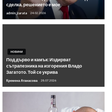
сделка, решението е мое
admin_zarata
24.02.2026
НОВИНИ
Под дърво и камък: Издирват
сътрапезника на изгорения Владо
Загатото. Той се укрива
Кремена Атанасова
28.07.2026