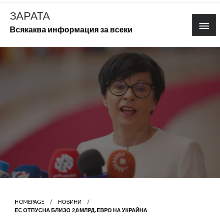
Skip
ЗАРАТА
to
Всякаква информация за всеки
content
HOMEPAGE
НОВИНИ
ЕС ОТПУСНА БЛИЗО 2,8 МЛРД. ЕВРО НА УКРАЙНА