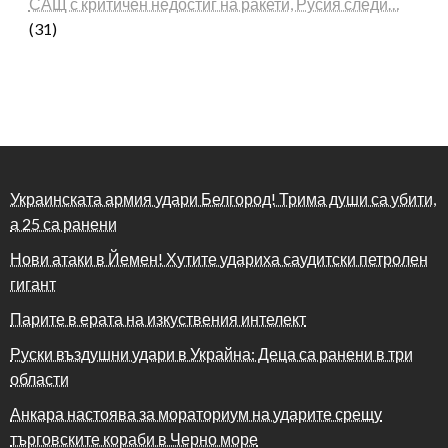
САЩ с критичен недостиг на ракети, Русия следи…
(31)
Украинската армия удари Белгород! Трима души са убити,
а 25 са ранени
Нови атаки в Йемен! Хутите удариха саудитски петролен
гигант
Парите в ерата на изкуствения интелект
Руски въздушни удари в Украйна: Деца са ранени в три
области
Анкара настоява за мораториум на ударите срещу
търговските кораби в Черно море