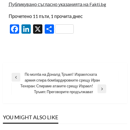
Публикувано съгласно указанията на Fakti.bg
Прочетено 11 пъти, 1 прочита днес
Facebook
LinkedIn
X
Share
Навигация
По молба на Доналд Тръмп! Израелската
Previous
армия спира бомбардировките срещу Иран
Post
Техеран: Спираме атаките срещу Израел!
Next
Тръмп: Преговорите продължават
Post
YOU MIGHT ALSO LIKE