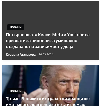
НОВИНИ
Потърпевшата Келси. Meta и YouTube са
признати за виновни за умишлено
създаване на зависимост у деца
Кремена Атанасова
26.03.2026
НОВИНИ
Тръмп: Великите и страхотни иранци ще
имат много лош ден, ако не стигнем до