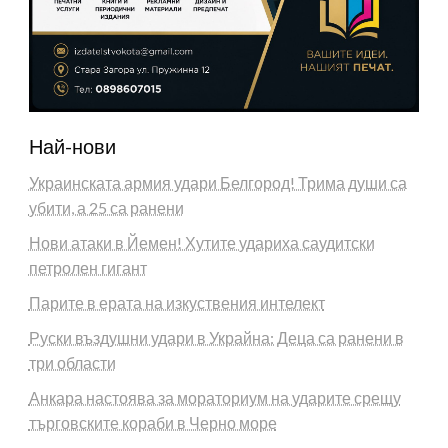
Най-нови
Украинската армия удари Белгород! Трима души са
убити, а 25 са ранени
Нови атаки в Йемен! Хутите удариха саудитски
петролен гигант
Парите в ерата на изкуствения интелект
Руски въздушни удари в Украйна: Деца са ранени в
три области
Анкара настоява за мораториум на ударите срещу
търговските кораби в Черно море