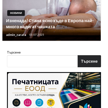
НОВИНИ
Изненада! Стана ясно къде в Европа най-
много надигат чашката
admin_zarata
03.07.2025
Търсене
Търсене