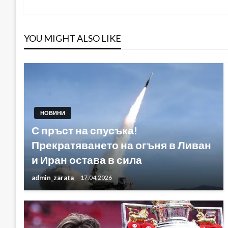
Post
YOU MIGHT ALSO LIKE
НОВИНИ
С пръст на спусъка!
Прекратяването на огъня в Ливан
и Иран остава в сила
admin_zarata
17.04.2026