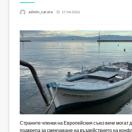
Posted
admin_zarata
17.04.2026
on
Страните членки на Европейския съюз вече могат 
подкрепа за смекчаване на въздействието на конфл