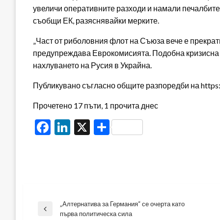
увеличи оперативните разходи и намали печалбите 
съобщи ЕК, разяснявайки мерките.
„Част от риболовния флот на Съюза вече е прекрат
предупреждава Еврокомисията. Подобна кризисна 
нахлуването на Русия в Украйна.
Публикувано съгласно общите разпоредби на https:/
Прочетено 17 пъти, 1 прочита днес
Facebook
LinkedIn
X
Share
„Алтернатива за Германия“ се очерта като
Навигация
Previous
първа политическа сила