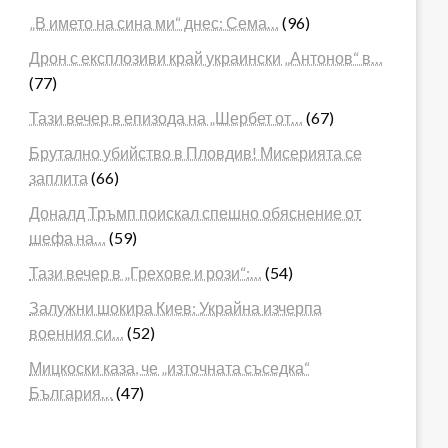
„В името на сина ми“ днес: Сема…
(96)
Дрон с експлозиви край украински „Антонов“ в…
(77)
Тази вечер в епизода на „Шербет от…
(67)
Брутално убийство в Пловдив! Мисерията се
заплита
(66)
Доналд Тръмп поискал спешно обяснение от
шефа на…
(59)
Тази вечер в „Грехове и рози“:…
(54)
Залужни шокира Киев: Украйна изчерпа
военния си…
(52)
Мицкоски каза, че „източната съседка“
България…
(47)