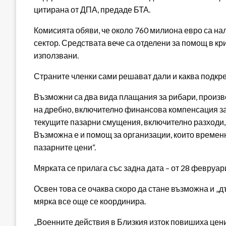
цитирана от ДПА, предаде БТА.
Комисията обяви, че около 760 милиона евро са на
сектор. Средствата вече са отделени за помощ в кри
използвани.
Страните членки сами решават дали и каква подкре
Възможни са два вида плащания за рибари, произв
на дребно, включително финансова компенсация за 
текущите пазарни смущения, включително разходи, 
Възможна е и помощ за организации, които временн
пазарните цени“.
Мярката се прилага със задна дата – от 28 февруари,
Освен това се очаква скоро да стане възможна и „д
мярка все още се координира.
„Военните действия в Близкия изток повишиха цени