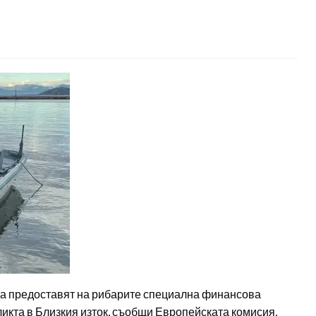
да предоставят на рибарите специална финансова
икта в Близкия изток, съобщи Европейската комисия,