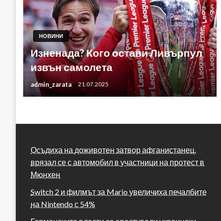
НОВИНИ
Изненада? Кого остави Ливърпул
извън самолета
admin_zarata
21.07.2025
Осъдиха на доживотен затвор афганистанец,
врязал се с автомобил в участници на протест в
Мюнхен
Switch 2 и филмът за Mario увеличиха печалбите
на Nintendo с 54%