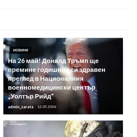
Post
НОВИНИ
На 26 май! Доналд Тръмп ще
премине годишния си здравен
преглед в Националния
военномедицински център
„Уолтър Рийд“
admin_zarata
12.05.2026