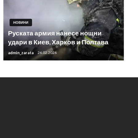
НОВИНИ
Руската армия нанесе нощни
удари в Киев, Харков и Полтава
admin_zarata
26.02.2026