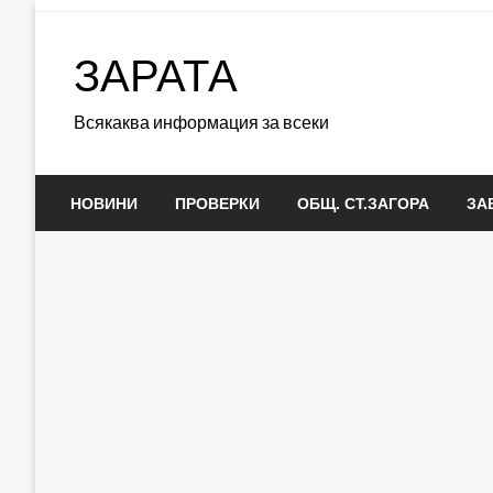
Skip
to
ЗАРАТА
content
Всякаква информация за всеки
НОВИНИ
ПРОВЕРКИ
ОБЩ. СТ.ЗАГОРА
ЗА