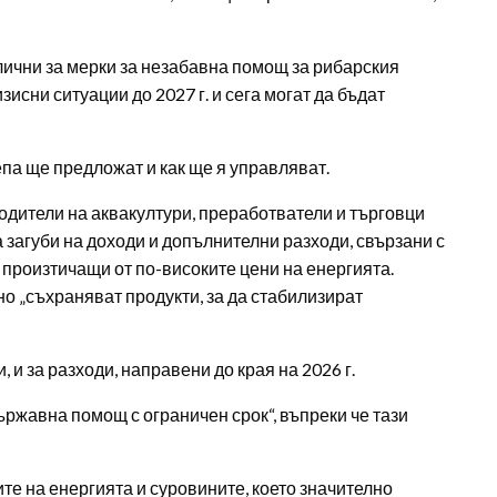
лични за мерки за незабавна помощ за рибарския
зисни ситуации до 2027 г. и сега могат да бъдат
па ще предложат и как ще я управляват.
одители на аквакултури, преработватели и търговци
загуби на доходи и допълнителни разходи, свързани с
произтичащи от по-високите цени на енергията.
о „съхраняват продукти, за да стабилизират
 и за разходи, направени до края на 2026 г.
ържавна помощ с ограничен срок“, въпреки че тази
те на енергията и суровините, което значително