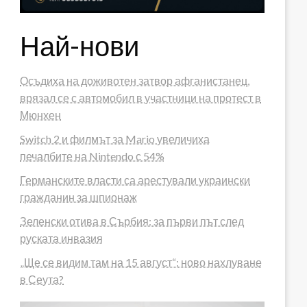
Най-нови
Осъдиха на доживотен затвор афганистанец,
врязал се с автомобил в участници на протест в
Мюнхен
Switch 2 и филмът за Mario увеличиха
печалбите на Nintendo с 54%
Германските власти са арестували украински
гражданин за шпионаж
Зеленски отива в Сърбия: за първи път след
руската инвазия
„Ще се видим там на 15 август“: ново нахлуване
в Сеута?