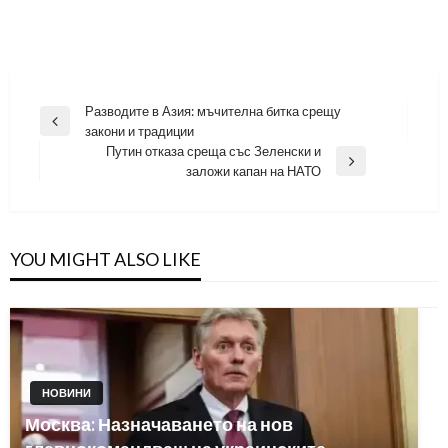
Навигация
Разводите в Азия: мъчителна битка срещу
Previous
закони и традиции
Post
Путин отказа среща със Зеленски и
Next
заложи капан на НАТО
Post
YOU MIGHT ALSO LIKE
НОВИНИ
Москва: Назначаването на нов