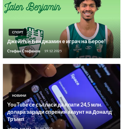
СПОРТ
Джейлън Бенджамин е играч на Берое!
Стефан Стефанов
19.12.2025
НОВИНИ
YouTube се съгласи да плати 24,5 млн.
долара заради спрения акаунт на Доналд
Тръмп
admin_zarata
30.09.2025