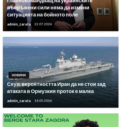
главнокомандващ на украинските
въоръжени сили няма да измени
ситуацията на бойното поле
admin_zarata
22.07.2026
НОВИНИ
Сеул: вероятността Иран да не стои зад
атаката в Ормузкия проток е малка
admin_zarata
14.05.2026