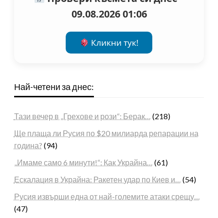
09.08.2026 01:06
Кликни тук!
Най-четени за днес:
Тази вечер в „Грехове и рози“: Берак…
(218)
Ще плаща ли Русия по $20 милиарда репарации на
година?
(94)
„Имаме само 6 минути!“: Как Украйна…
(61)
Ескалация в Украйна: Ракетен удар по Киев и…
(54)
Русия извърши една от най-големите атаки срещу…
(47)