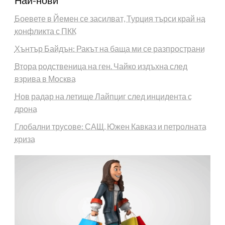
Най-нови
Боевете в Йемен се засилват, Турция търси край на
конфликта с ПКК
Хънтър Байдън: Ракът на баща ми се разпространи
Втора родственица на ген. Чайко издъхна след
взрива в Москва
Нов радар на летище Лайпциг след инцидента с
дрона
Глобални трусове: САЩ, Южен Кавказ и петролната
криза