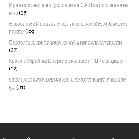
Иран постави шест условия на САЩ за постигане на
мир
(39)
Ескалация: Иран атакува танкер на ОАЕ в Ормузкия
проток
(33)
Протест на Крит срещу кораб с израелски туристи
(32)
Криза в Украйна: Енергиен колапс и ТЦК скандали
(32)
Опасна серия в Германия! След летището дронове
и…
(31)