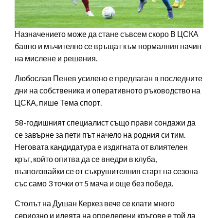
Назначението може да стане съвсем скоро В ЦСКА
бавно и мъчително се връщат към нормалния начин
на мислене и решения.
Любослав Пенев усилено е предлаган в последните
дни на собственика и оперативното ръководство на
ЦСКА, пише Тема спорт.
58-годишният специалист също прави сондажи да
се завърне за пети път начело на родния си тим.
Неговата кандидатура е издигната от влиятелен
кръг, който опитва да се внедри в клуба,
възползвайки се от съкрушителния старт на сезона
със само 3 точки от 5 мача и още без победа.
Столът на Душан Керкез вече се клати много
сериозно и идеята на определени кръгове е той да