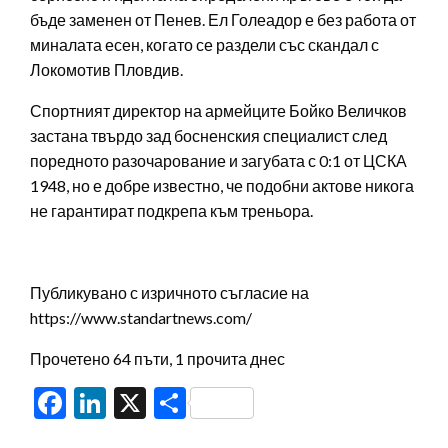
бъде заменен от Пенев. Ел Голеадор е без работа от
миналата есен, когато се раздели със скандал с
Локомотив Пловдив.
Спортният директор на армейците Бойко Величков
застана твърдо зад босненския специалист след
поредното разочарование и загубата с 0:1 от ЦСКА
1948, но е добре известно, че подобни актове никога
не гарантират подкрепа към треньора.
Публикувано с изричното съгласие на
https://www.standartnews.com/
Прочетено 64 пъти, 1 прочита днес
Facebook
LinkedIn
X
Share