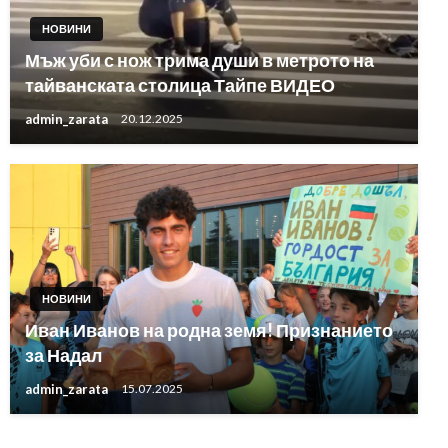
НОВИНИ
Мъж уби с нож трима души в метрото на
тайванската столица Тайпе ВИДЕО
admin_zarata
20.12.2025
НОВИНИ
Иван Иванов на родна земя! Признанието
за Надал
admin_zarata
15.07.2025