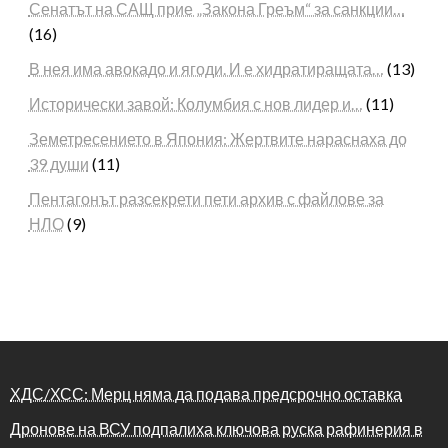
Сенатът на САЩ прие „Закона Греъм“ за санкции…
(16)
В нея има авокадо и ягоди. И е хидратиращата…
(13)
Исторически завой: Колумбия с нов лидер и…
(11)
Земетресението в Япония: Жертвите нараснаха до
39 души
(11)
Пентагонът разсекрети пети архив с файлове за
НЛО
(9)
ХДС/ХСС: Мерц няма да подава предсрочно оставка
Дронове на ВСУ подпалиха ключова руска рафинерия в