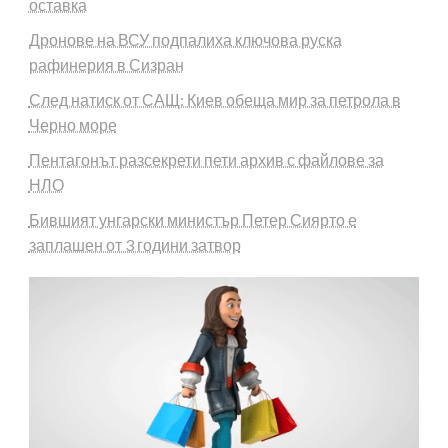
оставка
Дронове на ВСУ подпалиха ключова руска
рафинерия в Сизран
След натиск от САЩ: Киев обеща мир за петрола в
Черно море
Пентагонът разсекрети пети архив с файлове за
НЛО
Бившият унгарски министър Петер Сиярто е
заплашен от 3 години затвор