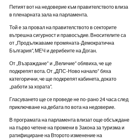
Петият вот на недоверие към правителството влиза
в пленарната зала на парламента.
Той е за провал на правителството в секторите
вътрешна сигурност и правосъдие. Вносителите са
от „Продължаваме промяната-Демократична
България“, МЕЧ и дерибеите на Доган.
От „Възраждане“ и „Величие“ обявиха, че ще
подкрепят вота. От „ДПС-Ново начало“ бяха
категорични, че ще подкрепят кабинета, докато
„работи за хората“.
Гласуването ще се проведе не по-рано 24 часа след
приключване на дебата по вота на недоверие.
В програмата на парламента влизат още обсъждане
на първо четене на промени в Закона за туризма и
ратифициране на Второто изменение на