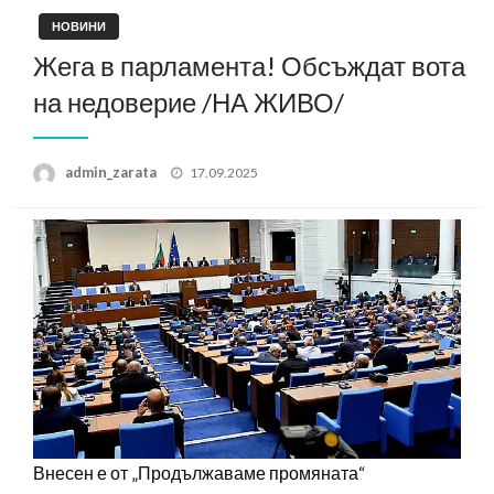
НОВИНИ
Жега в парламента! Обсъждат вота
на недоверие /НА ЖИВО/
Posted
admin_zarata
17.09.2025
on
Внесен е от „Продължаваме промяната“