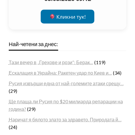
Кликни тук!
Най-четени за днес:
Тази вечер в „Грехове и рози“: Берак…
(119)
Ескалация в Украйна: Ракетен удар по Киев и…
(34)
Русия извърши една от най-големите атаки срещу…
(29)
Ще плаща ли Русия по $20 милиарда репарации на
година?
(29)
Наричат я бялото злато за здравето. Природата й…
(24)