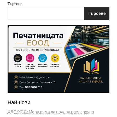
Търсене
Търсене
Най-нови
ХДС/ХСС: Мерц няма да подава предсрочно