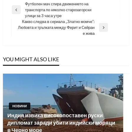
Навигация
Футболен мач спира движението на
транспорта по няколко старозагорски
Previous
улици за 3 часа утре
Post
Какво следва в сериала „Златно момче“:
Любовта и тръпката между Ферит и Сейран
Next
е жива
Post
YOU MIGHT ALSO LIKE
НОВИНИ
Индия извика високопоставен руски
дипломат заради убити индийски моряци
в Черно море