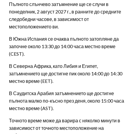
Пълното слънчево затъмнение ще се случи в
понеделник, 2 август 2027 г., в ранните до средните
следобедни часове, в зависимост от
местоположението ви.
В Южна Испания се очаква пълното затопляне да
започне около 13:30 до 14:00 часа местно време
(CEST).
В Северна Африка, като Либия и Египет,
затъмнението ще достигне пик около 14:00 до 14:30
местно време (EET).
В Саудитска Арабия затъмнението ще достигне
пълнота малко по-късно през деня, около 15:00 часа
местно време (AST).
Точното време може да варира с няколко минути в
зависимост от точното местоположение на