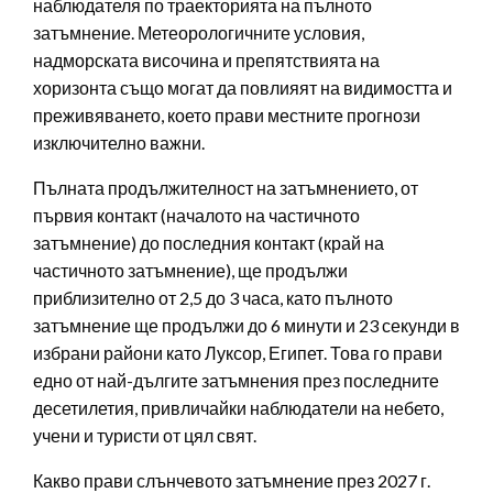
наблюдателя по траекторията на пълното
затъмнение. Метеорологичните условия,
надморската височина и препятствията на
хоризонта също могат да повлияят на видимостта и
преживяването, което прави местните прогнози
изключително важни.
Пълната продължителност на затъмнението, от
първия контакт (началото на частичното
затъмнение) до последния контакт (край на
частичното затъмнение), ще продължи
приблизително от 2,5 до 3 часа, като пълното
затъмнение ще продължи до 6 минути и 23 секунди в
избрани райони като Луксор, Египет. Това го прави
едно от най-дългите затъмнения през последните
десетилетия, привличайки наблюдатели на небето,
учени и туристи от цял свят.
Какво прави слънчевото затъмнение през 2027 г.