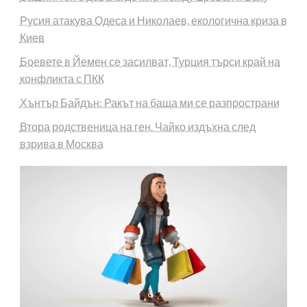
Русия атакува Одеса и Николаев, екологична криза в
Киев
Боевете в Йемен се засилват, Турция търси край на
конфликта с ПКК
Хънтър Байдън: Ракът на баща ми се разпространи
Втора родственица на ген. Чайко издъхна след
взрива в Москва