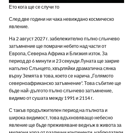
Ето кога ще се случи то
След две години ни чака невиждано космическо
явление.
На 2 август 2027 г. забележително пълно слънчево
затъмнение ще помрачи небето над части от
Европа, Северна Африка и Близкия изток. За
период до 6 минути и 23 секунди Луната ще закрие
напълно Слънцето, хвърляйки драматична сянка
върху Земята в това, което се нарича „Голямото
северноафриканско затъмнение“. Това събитие ще
бъде най-дългото пълно слънчево затъмнение,
видимо от сушата между 1991 и 2114 г.
С такъв продължителен период на пълнота и
широка видимост, това вдъхновяващо небесно
явление ще бъде преживяване веднъж в живота за
милиони хора от различни континенти, наблюдатели