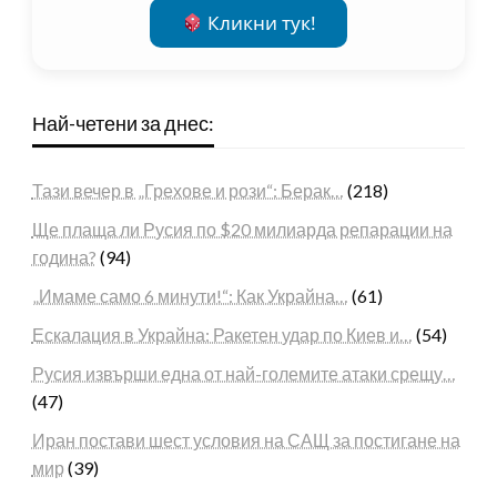
Кликни тук!
Най-четени за днес:
Тази вечер в „Грехове и рози“: Берак…
(218)
Ще плаща ли Русия по $20 милиарда репарации на
година?
(94)
„Имаме само 6 минути!“: Как Украйна…
(61)
Ескалация в Украйна: Ракетен удар по Киев и…
(54)
Русия извърши една от най-големите атаки срещу…
(47)
Иран постави шест условия на САЩ за постигане на
мир
(39)