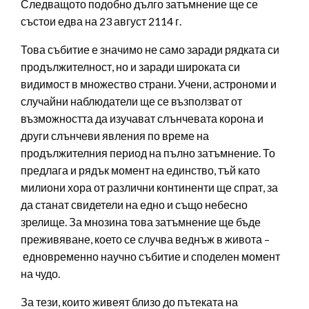
Следващото подобно дълго затъмнение ще се
състои едва на 23 август 2114 г.
Това събитие е значимо не само заради рядката си
продължителност, но и заради широката си
видимост в множество страни. Учени, астрономи и
случайни наблюдатели ще се възползват от
възможността да изучават слънчевата корона и
други слънчеви явления по време на
продължителния период на пълно затъмнение. То
предлага и рядък момент на единство, тъй като
милиони хора от различни континенти ще спрат, за
да станат свидетели на едно и също небесно
зрелище. За мнозина това затъмнение ще бъде
преживяване, което се случва веднъж в живота –
едновременно научно събитие и споделен момент
на чудо.
За тези, които живеят близо до пътеката на