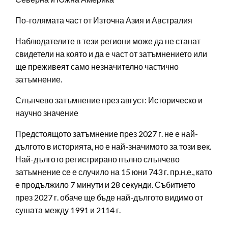
По-голямата част от Източна Азия и Австралия
Наблюдателите в тези региони може да не станат
свидетели на която и да е част от затъмнението или
ще преживеят само незначително частично
затъмнение.
Слънчево затъмнение през август: Историческо и
научно значение
Предстоящото затъмнение през 2027 г. не е най-
дългото в историята, но е най-значимото за този век.
Най-дългото регистрирано пълно слънчево
затъмнение се е случило на 15 юни 743 г. пр.н.е., като
е продължило 7 минути и 28 секунди. Събитието
през 2027 г. обаче ще бъде най-дългото видимо от
сушата между 1991 и 2114 г.