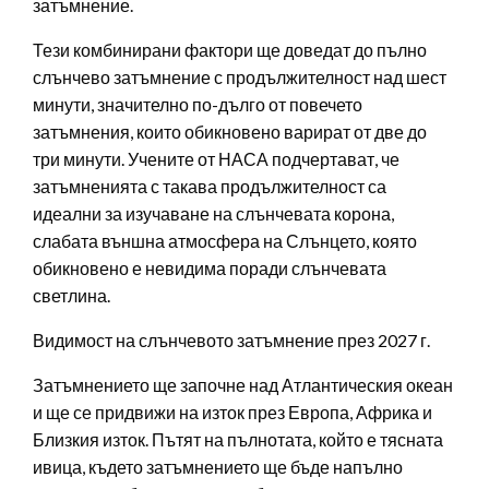
затъмнение.
Тези комбинирани фактори ще доведат до пълно
слънчево затъмнение с продължителност над шест
минути, значително по-дълго от повечето
затъмнения, които обикновено варират от две до
три минути. Учените от НАСА подчертават, че
затъмненията с такава продължителност са
идеални за изучаване на слънчевата корона,
слабата външна атмосфера на Слънцето, която
обикновено е невидима поради слънчевата
светлина.
Видимост на слънчевото затъмнение през 2027 г.
Затъмнението ще започне над Атлантическия океан
и ще се придвижи на изток през Европа, Африка и
Близкия изток. Пътят на пълнотата, който е тясната
ивица, където затъмнението ще бъде напълно