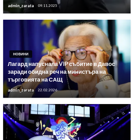
admin_zarata
09.11.2025
НОВИНИ
Лагард напуснала VIP събитие в Давос
заради обидна реч на министъра на
търговията на САЩ
admin_zarata
22.02.2026