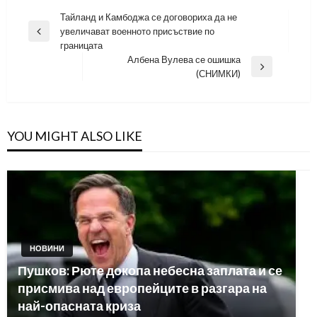
Навигация
Тайланд и Камбоджа се договориха да не
увеличават военното присъствие по
Previous
границата
Post
Албена Вулева се ошишка
Next
(СНИМКИ)
Post
YOU MIGHT ALSO LIKE
НОВИНИ
Пушков: Рюте докопа небесна заплата и се
присмива над европейците в разгара на
най-опасната криза