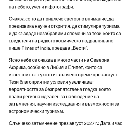
на небето, учени и фотографи.
Очаква се то да привлече световно внимание, да
предизвика научни открития, да стимулира туризма
и да създаде незабравими спомени за тези, които са
свидетели на рядкото космическо подравняване,
пише Times of India, предава „Вести“.
Ясно небе се очаква в много части на Северна
Африка, особено в Либия и Египет, които са
известни със сухото и слънчево време през август.
Тези благоприятни условия увеличават
вероятността за безпрепятствена гледка, което
прави региона идеален за наблюдение на
затъмнения, научни изследвания и възможности за
астрономически туризъм.
Слънчево затъмнение през август 2027 г.: Дата и час