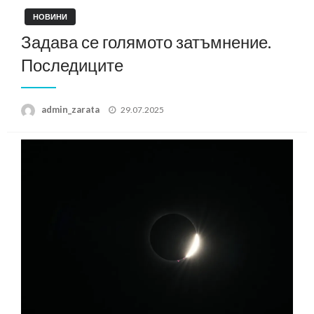
НОВИНИ
Задава се голямото затъмнение.
Последиците
Posted
admin_zarata
29.07.2025
on