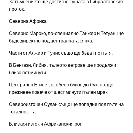
Затъмнението ще достигне сушата в Гибралтарския
проток.
Северна Африка
Северно Мароко, по-специално Танжер и Тетуан, ще
бъде директно под централната сянка.
Части от Алжир и Тунис също ще бъдат по пътя.
В Бенгази, Либия, пълното ветрове ще продължи
близо пет минути.
Централен Египет, особено близо до Луксор, ще
преживее повече от шест минути пълен мрак.
Североизточен Судан също ще попадне под пътя на
тоталността.
Близкия изток и Африканския рог