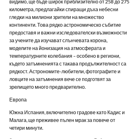
видимо, ще бъде широк приблизително от 258 до 275
километра, предлагайки спиращи дъха небесни
гледки на милиони зрители на множество
континенти. Това рядко астрономическо събитие
предоставя и важни изследователски възможности
за учените да изучават слънчевата корона,
моделите на йонизация на атмосферата и
температурните колебания – особено в региони,
където затъмненията с такава продължителност са
рядкост. Астрономите-любители, фотографите и
ловците на затъмнения вече се подготвят за
зрелището много предварително.
Европа
Южна Испания, включително градове като Кадис и
Малага, ще преживее пълен мрак за повече от
четири минути.