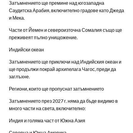
Затъмнението ще премине над югозападна
Саудитска Арабия, включително градове като Джеда
и Мека.
Части от Йемен и североизточна Сомалия също ще
преживеят пълно унищожение.
Индийски океан
Затъмнението ще приключи над Индийския океан и
ще продължи покрай архипелага Чагос, преди да
заглъхне.
Региони, които ще пропуснат затъмнението
Затъмнението през 2027 г. няма да бъде видимо в
много части на света, включително:
Индия и голяма част от Южна Азия
Северна и Южна Америка