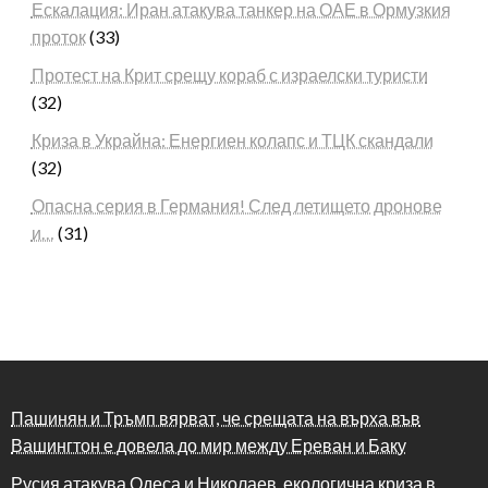
Ескалация: Иран атакува танкер на ОАЕ в Ормузкия
проток
(33)
Протест на Крит срещу кораб с израелски туристи
(32)
Криза в Украйна: Енергиен колапс и ТЦК скандали
(32)
Опасна серия в Германия! След летището дронове
и…
(31)
Пашинян и Тръмп вярват, че срещата на върха във
Вашингтон е довела до мир между Ереван и Баку
Русия атакува Одеса и Николаев, екологична криза в