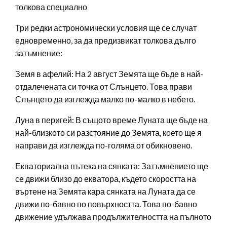
толкова специално
Три редки астрономически условия ще се случат
едновременно, за да предизвикат толкова дълго
затъмнение:
Земя в афелий: На 2 август Земята ще бъде в най-
отдалечената си точка от Слънцето. Това прави
Слънцето да изглежда малко по-малко в небето.
Луна в перигей: В същото време Луната ще бъде на
най-близкото си разстояние до Земята, което ще я
направи да изглежда по-голяма от обикновено.
Екваториална пътека на сянката: Затъмнението ще
се движи близо до екватора, където скоростта на
въртене на Земята кара сянката на Луната да се
движи по-бавно по повърхността. Това по-бавно
движение удължава продължителността на пълното