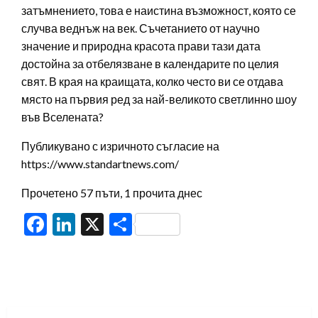
затъмнението, това е наистина възможност, която се
случва веднъж на век. Съчетанието от научно
значение и природна красота прави тази дата
достойна за отбелязване в календарите по целия
свят. В края на краищата, колко често ви се отдава
място на първия ред за най-великото светлинно шоу
във Вселената?
Публикувано с изричното съгласие на
https://www.standartnews.com/
Прочетено 57 пъти, 1 прочита днес
Facebook
LinkedIn
X
Share