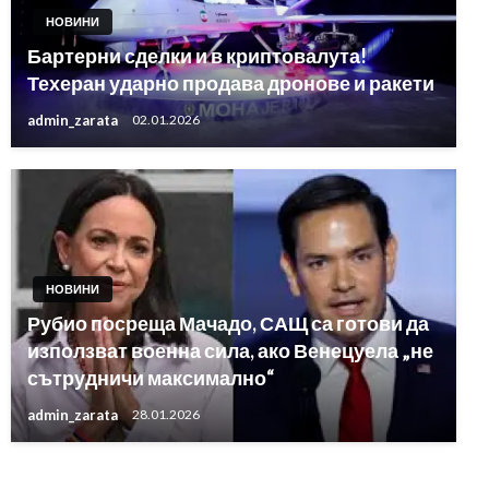
НОВИНИ
Бартерни сделки и в криптовалута!
Техеран ударно продава дронове и ракети
admin_zarata
02.01.2026
НОВИНИ
Рубио посреща Мачадо, САЩ са готови да
използват военна сила, ако Венецуела „не
сътрудничи максимално“
admin_zarata
28.01.2026