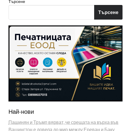
Търсене
Търсене
Най-нови
Пашинян и Тръмп вярват, че срещата на върха във
Вашингтон е довела до мир между Ереван и Баку