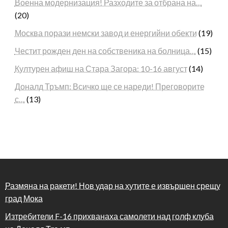
Военна модернизация! Разходите за отбрана на…
(20)
Москва порази немски завод и енергийни обекти
(19)
Честит рожден ден на собственика на болница…
(15)
Културен афиш на Стара Загора: 10-16 август
(14)
Доналд Тръмп: Всичко ще се нареди! Преговорите
с…
(13)
Размяна на ракети! Нов удар на хутите е извършен срещу
град Мока
Изтребители F-16 прихванаха самолети над голф клуба