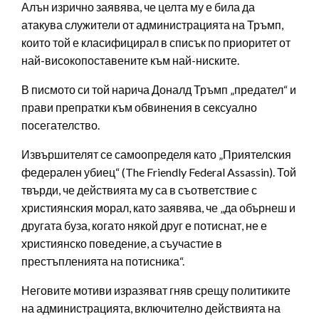
Алън изрично заявява, че целта му е била да
атакува служители от администрацията на Тръмп,
които той е класифицирал в списък по приоритет от
най-високопоставените към най-ниските.
В писмото си той нарича Доналд Тръмп „предател“ и
прави препратки към обвинения в сексуално
посегателство.
Извършителят се самоопределя като „Приятелския
федерален убиец“ (The Friendly Federal Assassin). Той
твърди, че действията му са в съответствие с
християнския морал, като заявява, че „да обърнеш и
другата буза, когато някой друг е потиснат, не е
християнско поведение, а съучастие в
престъпленията на потисника“.
Неговите мотиви изразяват гняв срещу политиките
на администрацията, включително действията на