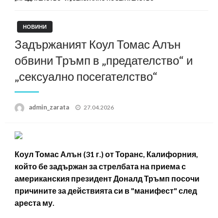
НОВИНИ
Задържаният Коул Томас Алън
обвини Тръмп в „предателство“ и
„сексуално посегателство“
Posted
admin_zarata
27.04.2026
on
Коул Томас Алън (31 г.) от Торанс, Калифорния,
който бе задържан за стрелбата на приема с
американския президент Доналд Тръмп посочи
причините за действията си в "манифест" след
ареста му.