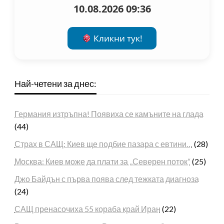
10.08.2026 09:36
Кликни тук!
Най-четени за днес:
Германия изтръпна! Появиха се камъните на глада
(44)
Страх в САЩ: Киев ще подбие пазара с евтини…
(28)
Москва: Киев може да плати за „Северен поток“
(25)
Джо Байдън с първа поява след тежката диагноза
(24)
САЩ пренасочиха 55 кораба край Иран
(22)