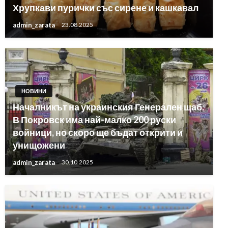
Хрупкави пурички със сирене и кашкавал
admin_zarata
23.08.2025
НОВИНИ
Началникът на украинския Генерален щаб:
В Покровск има най-малко 200 руски
войници, но скоро ще бъдат открити и
унищожени
admin_zarata
30.10.2025