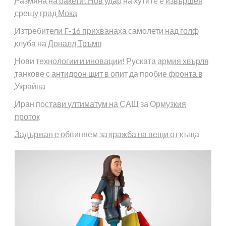
Размяна на ракети! Нов удар на хутите е извършен
срещу град Мока
Изтребители F-16 прихванаха самолети над голф
клуба на Доналд Тръмп
Нови технологии и иновации! Руската армия хвърля
танкове с антидрон щит в опит да пробие фронта в
Украйна
Иран постави ултиматум на САЩ за Ормузкия
проток
Задържан е обвиняем за кражба на вещи от къща