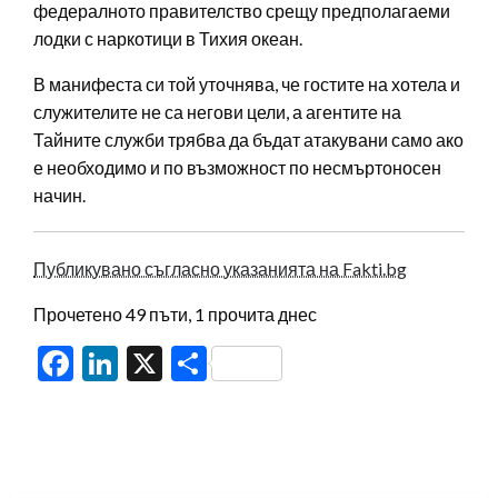
федералното правителство срещу предполагаеми
лодки с наркотици в Тихия океан.
В манифеста си той уточнява, че гостите на хотела и
служителите не са негови цели, а агентите на
Тайните служби трябва да бъдат атакувани само ако
е необходимо и по възможност по несмъртоносен
начин.
Публикувано съгласно указанията на Fakti.bg
Прочетено 49 пъти, 1 прочита днес
Facebook
LinkedIn
X
Share