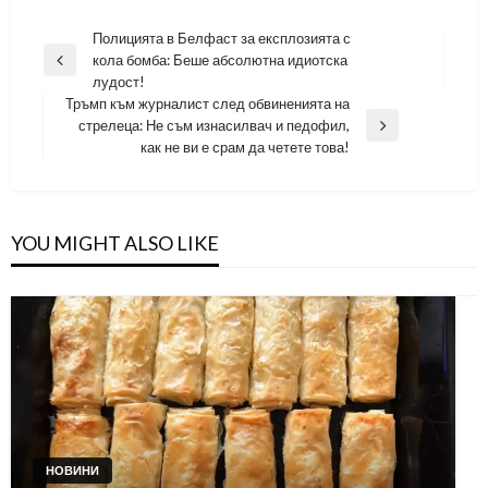
Навигация
Полицията в Белфаст за експлозията с
кола бомба: Беше абсолютна идиотска
Previous
лудост!
Post
Тръмп към журналист след обвиненията на
стрелеца: Не съм изнасилвач и педофил,
Next
как не ви е срам да четете това!
Post
YOU MIGHT ALSO LIKE
НОВИНИ