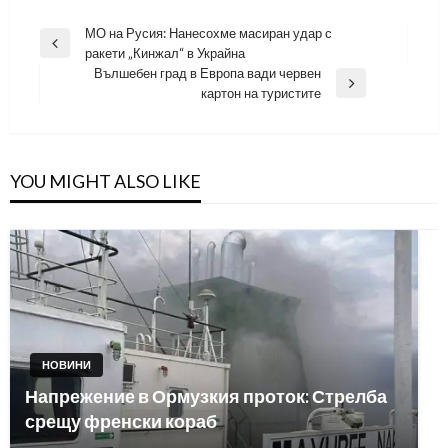
Навигация
МО на Русия: Нанесохме масиран удар с
Previous
ракети „Кинжал“ в Украйна
Post
Вълшебен град в Европа вади червен
Next
картон на туристите
Post
YOU MIGHT ALSO LIKE
НОВИНИ
Напрежение в Ормузкия проток: Стрелба
срещу френски кораб