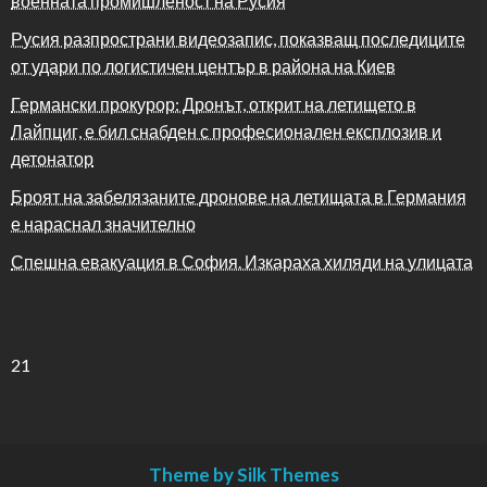
военната промишленост на Русия
Русия разпространи видеозапис, показващ последиците
от удари по логистичен център в района на Киев
Германски прокурор: Дронът, открит на летището в
Лайпциг, е бил снабден с професионален експлозив и
детонатор
Броят на забелязаните дронове на летищата в Германия
е нараснал значително
Спешна евакуация в София. Изкараха хиляди на улицата
21
Theme by Silk Themes