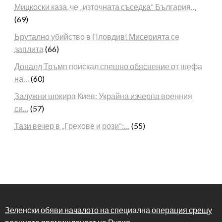
Мицкоски каза, че „източната съседка“ България…
(69)
Брутално убийство в Пловдив! Мисерията се
заплита
(66)
Доналд Тръмп поискал спешно обяснение от шефа
на…
(60)
Залужни шокира Киев: Украйна изчерпа военния
си…
(57)
Тази вечер в „Грехове и рози“:…
(55)
Зеленски обяви началото на специална операция срещу