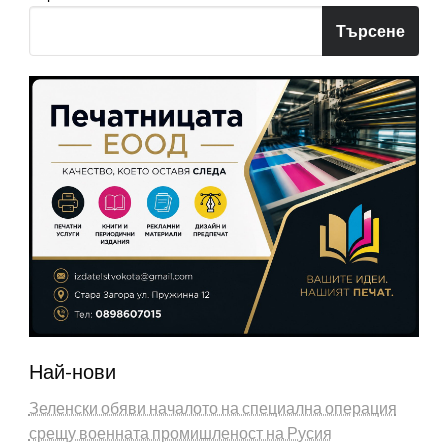
Търсене
Най-нови
Зеленски обяви началото на специална операция
срещу военната промишленост на Русия