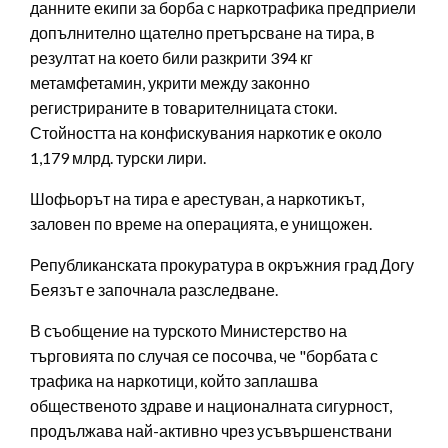
данните екипи за борба с наркотрафика предприели
допълнително щателно претърсване на тира, в
резултат на което били разкрити 394 кг
метамфетамин, укрити между законно
регистрираните в товарителницата стоки.
Стойността на конфискувания наркотик е около
1,179 млрд. турски лири.
Шофьорът на тира е арестуван, а наркотикът,
заловен по време на операцията, е унищожен.
Републиканската прокуратура в окръжния град Догу
Беязът е започнала разследване.
В съобщение на турското Министерство на
търговията по случая се посочва, че "борбата с
трафика на наркотици, който заплашва
общественото здраве и националната сигурност,
продължава най-активно чрез усъвършенствани