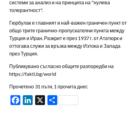
системи за анализ и на принципа на "нулева
толерантност".
Гюрбулак е главният и най-важен граничен пункт от
общо трите гранично-пропускателни пункта между
Турция и Иран. Разкрит е през 1937 г. от Ататюрк и
оттогава служи за връзка между Изтока и Запада
през Турция.
Публикувано съгласно общите разпоредби на
https://fakti.bg/world
Прочетено 31 пъти, 1 прочита днес
Facebook
LinkedIn
X
Share