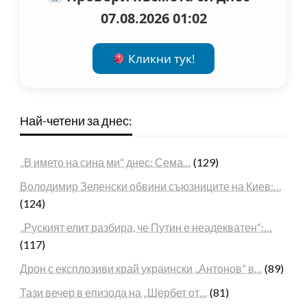
07.08.2026 01:02
Кликни тук!
Най-четени за днес:
„В името на сина ми“ днес: Сема…
(129)
Володимир Зеленски обвини съюзниците на Киев:…
(124)
„Руският елит разбира, че Путин е неадекватен“:…
(117)
Дрон с експлозиви край украински „Антонов“ в…
(89)
Тази вечер в епизода на „Шербет от…
(81)