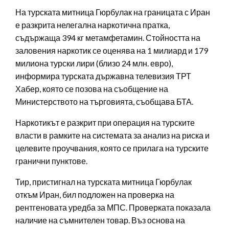
На турската митница Гюрбулак на границата с Иран
е разкрита нелегална наркотична пратка,
съдържаща 394 кг метамфетамин. Стойността на
заловения наркотик се оценява на 1 милиард и 179
милиона турски лири (близо 24 млн. евро),
информира турската държавна телевизия ТРТ
Хабер, която се позова на съобщение на
Министерството на търговията, съобщава БТА.
Наркотикът е разкрит при операция на турските
власти в рамките на системата за анализ на риска и
целевите проучвания, която се прилага на турските
гранични пунктове.
Тир, пристигнал на турската митница Гюрбулак
откъм Иран, бил подложен на проверка на
рентгеновата уредба за МПС. Проверката показала
наличие на съмнителен товар. Въз основа на