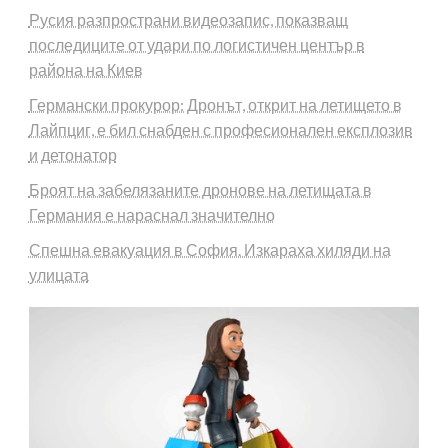
Русия разпространи видеозапис, показващ
последиците от удари по логистичен център в
района на Киев
Германски прокурор: Дронът, открит на летището в
Лайпциг, е бил снабден с професионален експлозив
и детонатор
Броят на забелязаните дронове на летищата в
Германия е нараснал значително
Спешна евакуация в София. Изкараха хиляди на
улицата