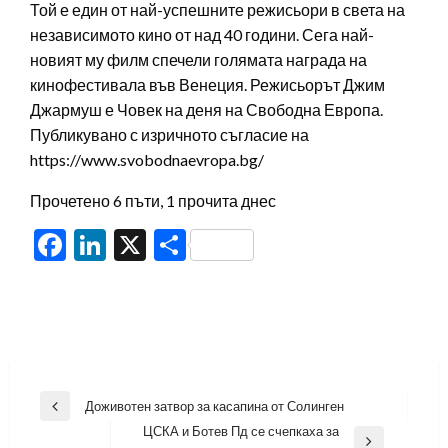
Той е един от най-успешните режисьори в света на
независимото кино от над 40 години. Сега най-
новият му филм спечели голямата награда на
кинофестивала във Венеция. Режисьорът Джим
Джармуш е Човек на деня на Свободна Европа.
Публикувано с изричното съгласие на
https://www.svobodnaevropa.bg/
Прочетено 6 пъти, 1 прочита днес
Facebook
LinkedIn
X
Share
Навигация
Доживотен затвор за касапина от Солинген
Previous
ЦСКА и Ботев Пд се счепкаха за
Post