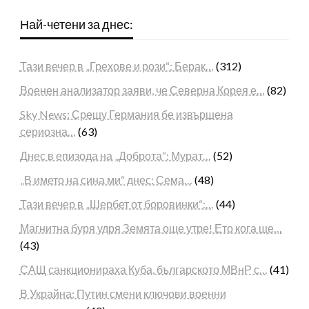
Най-четени за днес:
Тази вечер в „Грехове и рози“: Берак…
(312)
Военен анализатор заяви, че Северна Корея е…
(82)
Sky News: Срещу Германия бе извършена
сериозна…
(63)
Днес в епизода на „Доброта“: Мурат…
(52)
„В името на сина ми“ днес: Сема…
(48)
Тази вечер в „Шербет от боровинки“:…
(44)
Магнитна буря удря Земята още утре! Ето кога ще…
(43)
САЩ санкционираха Куба, българското МВнР с…
(41)
В Украйна: Путин смени ключови военни