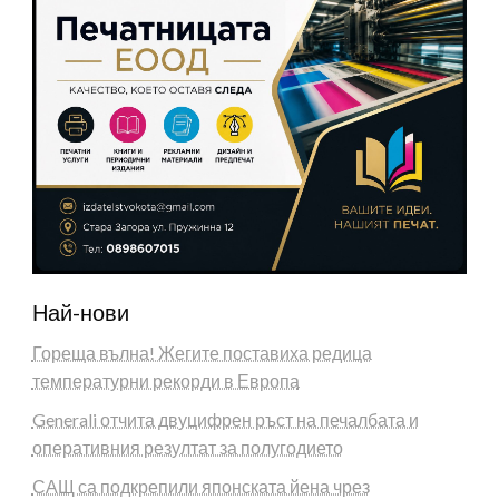
Най-нови
Гореща вълна! Жегите поставиха редица
температурни рекорди в Европа
Generali отчита двуцифрен ръст на печалбата и
оперативния резултат за полугодието
САЩ са подкрепили японската йена чрез