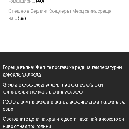
командири…
(40)
Спешно в Берлин! Канцлерът Мерц свика среща
на…
(38)
Гореща вълна! Жегите поставиха редица температурни
рекорди в Европа
Generali отчита двуцифрен ръст на печалбата и
оперативния резултат за полугодието
САЩ са подкрепили японската йена чрез разпродажба на
евро
Световните цени на храните достигнаха най-високото си
ниво от над три години