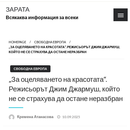
Skip
ЗАРАТА
to
Всякаква информация за всеки
content
HOMEPAGE
СВОБОДНА ЕВРОПА
„ЗА ОЦЕЛЯВАНЕТО НА КРАСОТАТА“. РЕЖИСЬОРЪТ ДЖИМ ДЖАРМУШ,
КОЙТО НЕ СЕ СТРАХУВА ДА ОСТАНЕ НЕРАЗБРАН
СВОБОДНА ЕВРОПА
„За оцеляването на красотата“.
Режисьорът Джим Джармуш, който
не се страхува да остане неразбран
Posted
Кремена Атанасова
10.09.2025
on