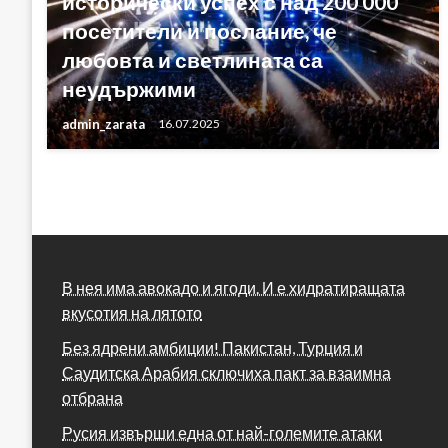
исторически успех с над 200 000
посетители и послание, че
любовта и светлината са
неудържими
admin_zarata
16.07.2025
В нея има авокадо и ягоди. И е хидратиращата
вкусотия на лятото
Без ядрени амбиции! Пакистан, Турция и
Саудитска Арабия сключиха пакт за взаимна
отбрана
Русия извърши една от най-големите атаки