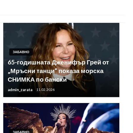
ЗАБАВНО
65-годишната Дженифър Грей от
„Мръсни танци“ показа морска
СНИМКА по бански
admin_zarata
11.02.2026
ЗАБАВНО