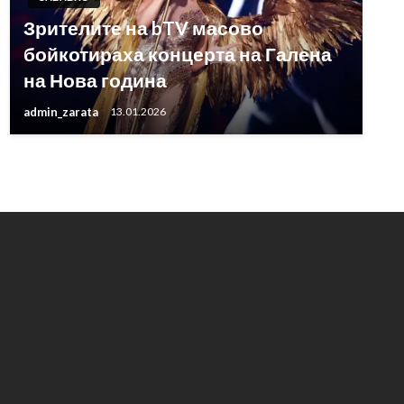
Зрителите на bTV масово
бойкотираха концерта на Галена
на Нова година
admin_zarata
13.01.2026