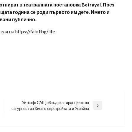
артнират в театралната постановка Betrayal. През
същата година се роди първото им дете. Името и
явани публично.
 на https://fakti.bg/life
Уиткоф: САЩ обсъдиха гаранциите за
Next
сигурност за Киев с евротройката и Украйна
Post