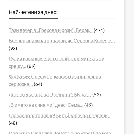
Най-четени за днес:
Тази вечер в „Грехове и рози“: Берак…
(471)
Военен анализатор заяви, че Северна Корея е…
(92)
Русия извърши една от най-големите атаки
срещу…
(69)
Sky News: Срещу Германия бе извършена
сериозна…
(64)
Днес в епизода на „Доброта“: Мурат…
(53)
„В името на сина ми“ днес: Сема…
(49)
Глобално затопляне! Китай започва редовни…
(48)
Магнитна буря удря Земята още утре! Ето кога