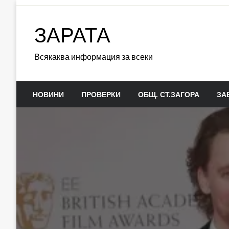
Skip
to
ЗАРАТА
content
Всякаква информация за всеки
НОВИНИ
ПРОВЕРКИ
ОБЩ. СТ.ЗАГОРА
ЗА