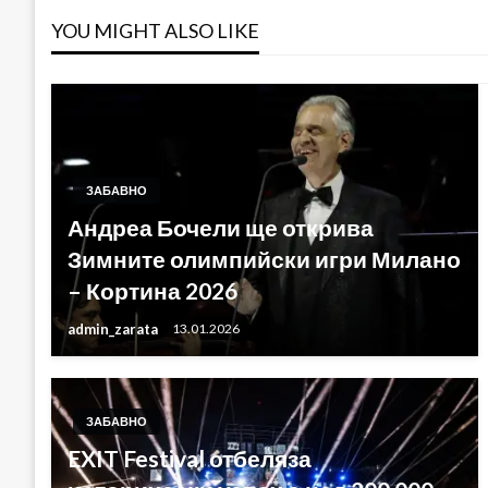
YOU MIGHT ALSO LIKE
ЗАБАВНО
Андреа Бочели ще открива
Зимните олимпийски игри Милано
– Кортина 2026
admin_zarata
13.01.2026
ЗАБАВНО
EXIT Festival отбеляза