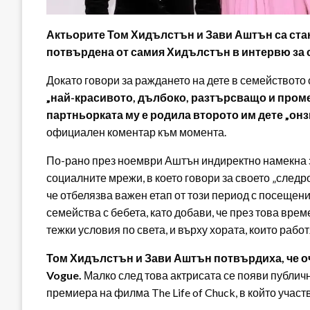
Актьорите Том Хидълстън и Зави Аштън са ста
потвърдена от самия Хидълстън в интервю за 
Докато говори за раждането на дете в семейството 
„най-красивото, дълбоко, разтърсващо и проме
партньорката му е родила второто им дете „онз
официален коментар към момента.
По-рано през ноември Аштън индиректно намекна з
социалните мрежи, в което говори за своето „следр
че отбелязва важен етап от този период с посещен
семейства с бебета, като добави, че през това вр
тежки условия по света, и върху хората, които работ
Том Хидълстън и Зави Аштън потвърдиха, че оч
Vogue.
Малко след това актрисата се появи публич
премиера на филма The Life of Chuck, в който участ