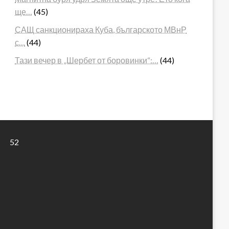
ще…
(45)
САЩ санкционираха Куба, българското МВнР
с…
(44)
Тази вечер в „Шербет от боровинки“:…
(44)
52