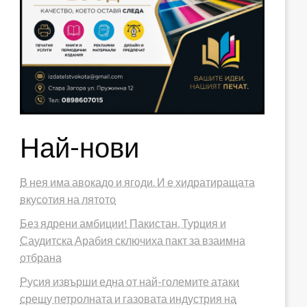
Най-нови
В нея има авокадо и ягоди. И е хидратиращата
вкусотия на лятото
Без ядрени амбиции! Пакистан, Турция и
Саудитска Арабия сключиха пакт за взаимна
отбрана
Русия извърши една от най-големите атаки
срещу петролната и газовата индустрия на