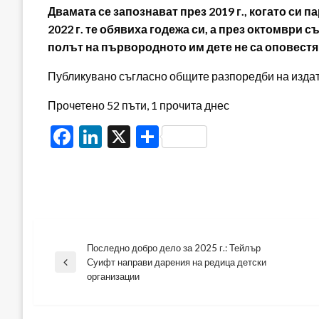
Двамата се запознават през 2019 г., когато си п
2022 г. те обявиха годежа си, а през октомври 
полът на първородното им дете не са оповест
Публикувано съгласно общите разпоредби на издателя
Прочетено 52 пъти, 1 прочита днес
Facebook
LinkedIn
X
Share
Последно добро дело за 2025 г.: Тейлър
Навигация
Суифт направи дарения на редица детски
Previous
организации
Post