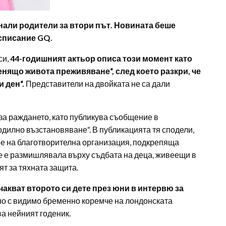
нали родители за втори път. Новината беше
списание GQ.
си,
44-годишният актьор описа този момент като
нящо живота преживяване“, след което разкри, че
и ден“.
Представители на двойката не са дали
а раждането, като публикува съобщение в
одилно възстановяване“. В публикацията тя сподели,
ие на благотворителна организация, подкрепяща
еме е размишлявала върху съдбата на деца, живеещи в
ят за тяхната защита.
акват второто си дете през юни в интервю за
но с видимо бременно коремче на лондонската
ва нейният годеник.