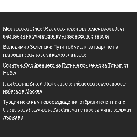
Мишената е Киев! Руската армия провежда мащабна
кампания на удари срещу украинската столица
Володимир Зеленски: Путин обмисля затваряне на
границите и как да заблуди народа си
Клинтън: Одобрението на Путин е по-ценно за Тръмп от
Нобел
При Башар Асад! Шефът на сирийското разузнаване е
избягал в Москва
Турция иска към новосъздадения отбранителен пакт с
Пакистан и Саудитска Арабия да се присъединят и други
държави