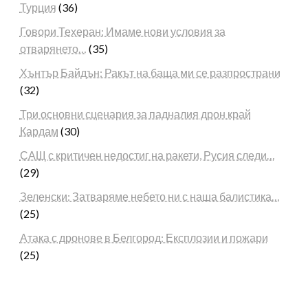
Турция
(36)
Говори Техеран: Имаме нови условия за
отварянето…
(35)
Хънтър Байдън: Ракът на баща ми се разпространи
(32)
Три основни сценария за падналия дрон край
Кардам
(30)
САЩ с критичен недостиг на ракети, Русия следи…
(29)
Зеленски: Затваряме небето ни с наша балистика…
(25)
Атака с дронове в Белгород: Експлозии и пожари
(25)