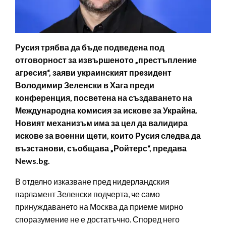
Русия трябва да бъде подведена под
отговорност за извършеното „престъпление
агресия“, заяви украинският президент
Володимир Зеленски в Хага преди
конференция, посветена на създаването на
Международна комисия за искове за Украйна.
Новият механизъм има за цел да валидира
искове за военни щети, които Русия следва да
възстанови, съобщава „Ройтерс“, предава
News.bg.
В отделно изказване пред нидерландския
парламент Зеленски подчерта, че само
принуждаването на Москва да приеме мирно
споразумение не е достатъчно. Според него