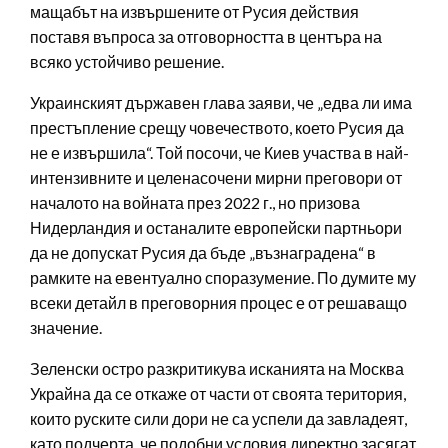
мащабът на извършените от Русия действия
поставя въпроса за отговорността в центъра на
всяко устойчиво решение.
Украинският държавен глава заяви, че „едва ли има
престъпление срещу човечеството, което Русия да
не е извършила“. Той посочи, че Киев участва в най-
интензивните и целенасочени мирни преговори от
началото на войната през 2022 г., но призова
Нидерландия и останалите европейски партньори
да не допускат Русия да бъде „възнаградена“ в
рамките на евентуално споразумение. По думите му
всеки детайл в преговорния процес е от решаващо
значение.
Зеленски остро разкритикува исканията на Москва
Украйна да се откаже от части от своята територия,
които руските сили дори не са успели да завладеят,
като подчерта, че подобни условия директно засягат