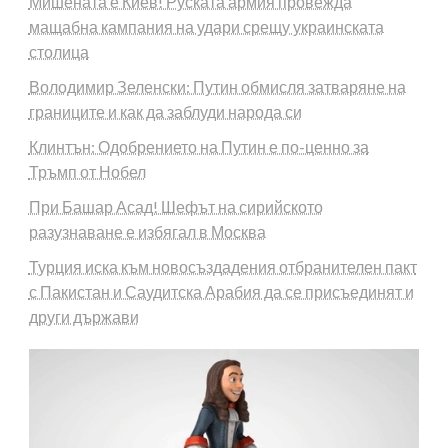
Мишената е Киев! Руската армия провежда
мащабна кампания на удари срещу украинската
столица
Володимир Зеленски: Путин обмисля затваряне на
границите и как да заблуди народа си
Клинтън: Одобрението на Путин е по-ценно за
Тръмп от Нобел
При Башар Асад! Шефът на сирийското
разузнаване е избягал в Москва
Турция иска към новосъздадения отбранителен пакт
с Пакистан и Саудитска Арабия да се присъединят и
други държави