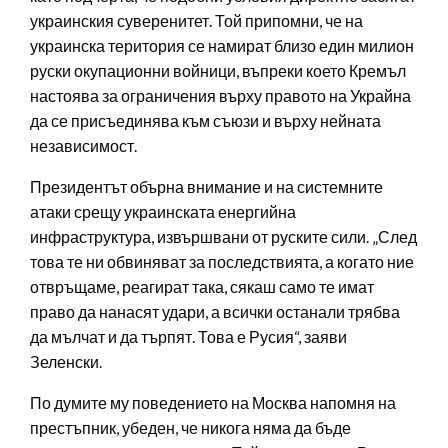
украинския суверенитет. Той припомни, че на
украинска територия се намират близо един милион
руски окупационни войници, въпреки което Кремъл
настоява за ограничения върху правото на Украйна
да се присъединява към съюзи и върху нейната
независимост.
Президентът обърна внимание и на системните
атаки срещу украинската енергийна
инфраструктура, извършвани от руските сили. „След
това те ни обвиняват за последствията, а когато ние
отвръщаме, реагират така, сякаш само те имат
право да нанасят удари, а всички останали трябва
да мълчат и да търпят. Това е Русия“, заяви
Зеленски.
По думите му поведението на Москва напомня на
престъпник, убеден, че никога няма да бъде