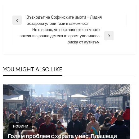
Навигация
Възходът на Софийските имоти – Лидия
Previous
Бозарова улови тази възможност
Post
Не е вярно, че поставянето на много
ваксини в ранна детска възраст увеличава
Next
риска от аутизъм
Post
YOU MIGHT ALSO LIKE
НОВИНИ
Голям проблем с хората у нас. Плашещи