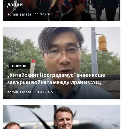
данни
admin_zarata
11.07.2025
НОВИНИ
„Китайският Нострадамус“ знае как ще
завърши войната между Иран и САЩ
admin_zarata
14.03.2026