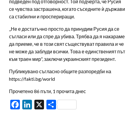
подведен под отговорност. Той подчерта, че Русия
се чувства застрашена, когато съседните ѝ държави
са стабилни и проспериращи.
„Не е достатъчно просто да принудим Русия да се
съгласи или да спре да убива. Трябва да я накараме
да приеме, че в този свят съществуват правила и че
не може да заблуди всички. Това е единственият път
към траен мир“, заключи украинският президент.
Публикувано съгласно общите разпоредби на
https://fakti.bg/world
Прочетено 86 пъти, 1 прочита днес
Facebook
LinkedIn
X
Share