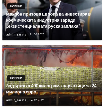
НОВИНИ
Макрон призова Европа да инвестира в
космическата индустрия заради
„екзистенциалната руска заплаха“
admin_zarata
21.06.2025
НОВИНИ
Задържаха 400 килограма наркотици за 24
милиона евро
admin_zarata
06.12.2025