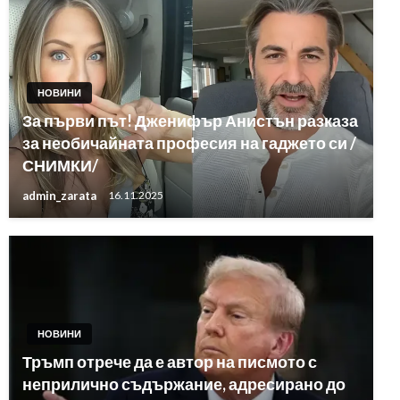
НОВИНИ
За първи път! Дженифър Анистън разказа
за необичайната професия на гаджето си /
СНИМКИ/
admin_zarata
16.11.2025
НОВИНИ
Тръмп отрече да е автор на писмото с
неприлично съдържание, адресирано до