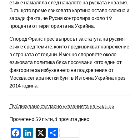
език е намаляла след началото на руската инвазия.
В същото време езиковата картина остава сложна и
заради факта, че Русия контролира около 19
процента от територията на Украйна.
Според Франс прес въпросът за статута на руския
език е сред темите, които предизвикват напрежение
в страната от години. Именно споровете около
езиковата политика бяха посочвани като един от
факторите за избухването на подкрепения от
Москва сепаратистки бунт в Източна Украйна през
2014 година.
Публикувано съгласно указанията на Fakti.bg
Прочетено 59 пъти, 1 прочита днес
Facebook
LinkedIn
X
Share