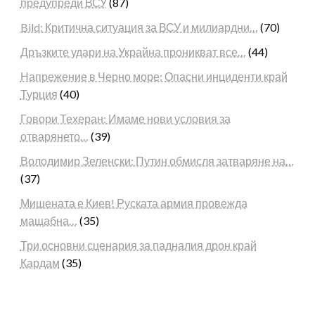
предупреди ВСУ
(87)
Bild: Критична ситуация за ВСУ и милиардни…
(70)
Дръзките удари на Украйна проникват все…
(44)
Напрежение в Черно море: Опасни инциденти край
Турция
(40)
Говори Техеран: Имаме нови условия за
отварянето…
(39)
Володимир Зеленски: Путин обмисля затваряне на…
(37)
Мишената е Киев! Руската армия провежда
мащабна…
(35)
Три основни сценария за падналия дрон край
Кардам
(35)