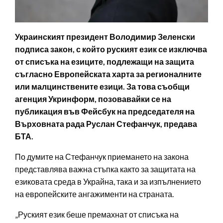
Украинският президент Володимир Зеленски
подписа закон, с който руският език се изключва
от списъка на езиците, подлежащи на защита
съгласно Европейската харта за регионалните
или малцинствените езици. За това съобщи
агенция Укринформ, позовавайки се на
публикация във Фейсбук на председателя на
Върховната рада Руслан Стефанчук, предава
БТА.
По думите на Стефанчук приемането на закона
представлява важна стъпка както за защитата на
езиковата среда в Украйна, така и за изпълнението
на европейските ангажименти на страната.
„Руският език беше премахнат от списъка на