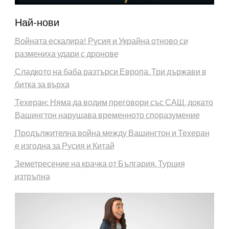
Най-нови
Войната ескалира! Русия и Украйна отново си
размениха удари с дронове
Сладкото на баба разтърси Европа. Три държави в
битка за върха
Техеран: Няма да водим преговори със САЩ, докато
Вашингтон нарушава временното споразумение
Продължителна война между Вашингтон и Техеран
е изгодна за Русия и Китай
Земетресение на крачка от България. Турция
изтръпна