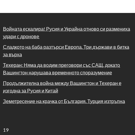
Войната ескалира! Русия и Украйна отново си размениха
удари с дронове
Сладкото на баба разтърси Европа. Три държави в битка
за върха
Техеран: Няма да водим преговори със САЩ, докато
Вашингтон нарушава временното споразумение
Продължителна война между Вашингтон и Техеран е
изгодна за Русия и Китай
Земетресение на крачка от България. Турция изтръпна
19