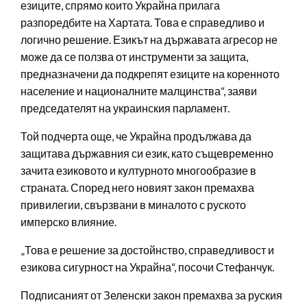
езиците, спрямо които Украйна прилага
разпоредбите на Хартата. Това е справедливо и
логично решение. Езикът на държавата агресор не
може да се ползва от инструменти за защита,
предназначени да подкрепят езиците на коренното
население и националните малцинства“, заяви
председателят на украинския парламент.
Той подчерта още, че Украйна продължава да
защитава държавния си език, като същевременно
зачита езиковото и културното многообразие в
страната. Според него новият закон премахва
привилегии, свързвани в миналото с руското
имперско влияние.
„Това е решение за достойнство, справедливост и
езикова сигурност на Украйна“, посочи Стефанчук.
Подписаният от Зеленски закон премахва за руския