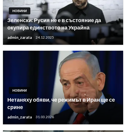
НОВИНИ
Зеленски: Русия не е в състояние да
окупира единството на Украйна
admin_zarata
24.12.2025
НОВИНИ
Нетаняху обяви, че режимът в Иран ще се
срине
admin_zarata
31.03.2026