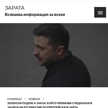
Skip
ЗАРАТА
to
Всякаква информация за всеки
content
HOMEPAGE
НОВИНИ
ЗЕЛЕНСКИ ПОДПИСА ЗАКОН, КОЙТО ПРЕМАХВА СПЕЦИАЛНАТА
ЗАЩИТА НА РУСКИЯ ЕЗИК ПО ЕВРОПЕЙСКАТА ХАРТА