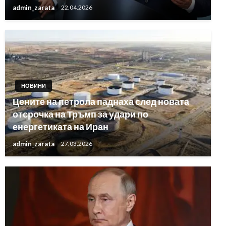
admin_zarata
22.04.2026
НОВИНИ
Цените на петрола паднаха след новата
отсрочка на Тръмп за удари по
енергетиката на Иран
admin_zarata
27.03.2026