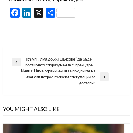
Facebook
LinkedIn
X
Share
Навигация
Тръмп: „Има добри шансове“ да бъде
Previous
постигнато споразумение с Иран утре
Post
Индия: Няма ограничения за покупките на
ирански петрол въпреки спекулации за
Next
доставки
Post
YOU MIGHT ALSO LIKE