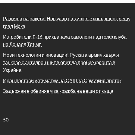
Размяна на ракети! Нов удар на хутите е извършен срещу
град Мока
Изтребители F-16 прихванаха самолети над голф клуба
на Доналд Тръмп
Нови технологии и иновации! Руската армия хвърля
танкове с антидрон щит в опит да пробие фронта в
Украйна
Иран постави ултиматум на САЩ за Ормузкия проток
Задържан е обвиняем за кражба на вещи от къща
50