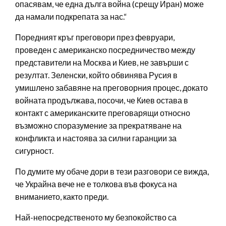
опасявам, че една дълга война (срещу Иран) може
да намали подкрепата за нас.“
Поредният кръг преговори през февруари,
проведен с американско посредничество между
представители на Москва и Киев, не завърши с
резултат. Зеленски, който обвинява Русия в
умишлено забавяне на преговорния процес, докато
войната продължава, посочи, че Киев остава в
контакт с американските преговарящи относно
възможно споразумение за прекратяване на
конфликта и настоява за силни гаранции за
сигурност.
По думите му обаче дори в тези разговори се вижда,
че Украйна вече не е толкова във фокуса на
вниманието, както преди.
Най-непосредственото му безпокойство са