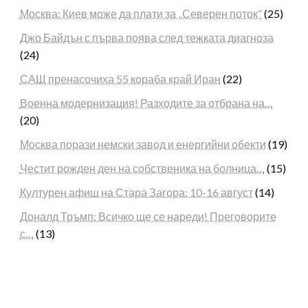
Москва: Киев може да плати за „Северен поток“
(25)
Джо Байдън с първа поява след тежката диагноза
(24)
САЩ пренасочиха 55 кораба край Иран
(22)
Военна модернизация! Разходите за отбрана на…
(20)
Москва порази немски завод и енергийни обекти
(19)
Честит рожден ден на собственика на болница…
(15)
Културен афиш на Стара Загора: 10-16 август
(14)
Доналд Тръмп: Всичко ще се нареди! Преговорите
с…
(13)