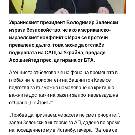
Украинският президент Володимир Зеленски
изрази безпокойство, че ако американско-
израелският конфликт с Иран се проточи
прекалено дълго, това може да отслаби
подкрепата на САЩ за Украйна, предаде
Асошиейтед прес, цитирана от БТА.
Агенцията отбелязва, че на фона на промяната в
глобалните приоритети на Вашингтон Киев се
подготвя за възможно намаляване на критично
важните доставки на ракети за противовъздушна
отбрана „Пейтриът“.
„Трябва да признаем, че засега не сме приоритет“,
заяви Зеленски в интервю за АП, дадено по време
на посещението му в Истанбул вчера. „Затова се