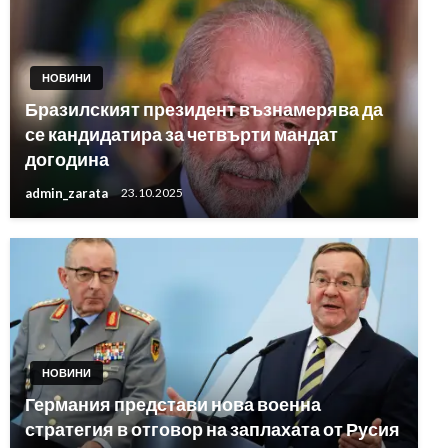
НОВИНИ
Бразилският президент възнамерява да
се кандидатира за четвърти мандат
догодина
admin_zarata
23.10.2025
НОВИНИ
Германия представи нова военна
стратегия в отговор на заплахата от Русия