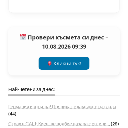
Провери късмета си днес –
10.08.2026 09:39
Кликни тук!
Най-четени за днес:
Германия изтръпна! Появиха се камъните на глада
(44)
Страх в САЩ: Киев ще подбие пазара с евтини…
(28)