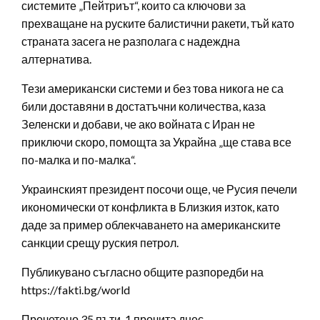
системите „Пейтриът“, които са ключови за
прехващане на руските балистични ракети, тъй като
страната засега не разполага с надеждна
алтернатива.
Тези американски системи и без това никога не са
били доставяни в достатъчни количества, каза
Зеленски и добави, че ако войната с Иран не
приключи скоро, помощта за Украйна „ще става все
по-малка и по-малка“.
Украинският президент посочи още, че Русия печели
икономически от конфликта в Близкия изток, като
даде за пример облекчаването на американските
санкции срещу руския петрол.
Публикувано съгласно общите разпоредби на
https://fakti.bg/world
Прочетено 35 пъти, 1 прочита днес