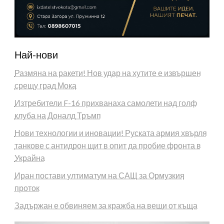
Най-нови
Размяна на ракети! Нов удар на хутите е извършен
срещу град Мока
Изтребители F-16 прихванаха самолети над голф
клуба на Доналд Тръмп
Нови технологии и иновации! Руската армия хвърля
танкове с антидрон щит в опит да пробие фронта в
Украйна
Иран постави ултиматум на САЩ за Ормузкия
проток
Задържан е обвиняем за кражба на вещи от къща