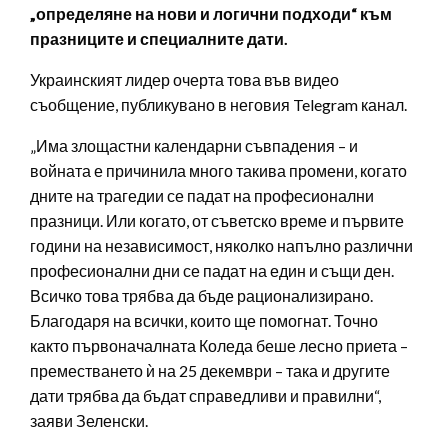
„определяне на нови и логични подходи“ към
празниците и специалните дати.
Украинският лидер очерта това във видео
съобщение, публикувано в неговия Telegram канал.
„Има злощастни календарни съвпадения – и
войната е причинила много такива промени, когато
дните на трагедии се падат на професионални
празници. Или когато, от съветско време и първите
години на независимост, няколко напълно различни
професионални дни се падат на един и същи ден.
Всичко това трябва да бъде рационализирано.
Благодаря на всички, които ще помогнат. Точно
както първоначалната Коледа беше лесно приета –
преместването ѝ на 25 декември – така и другите
дати трябва да бъдат справедливи и правилни“,
заяви Зеленски.