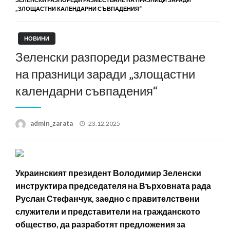
„ЗЛОЩАСТНИ КАЛЕНДАРНИ СЪВПАДЕНИЯ“
НОВИНИ
Зеленски разпореди разместване
на празници заради „злощастни
календарни съвпадения“
Posted
admin_zarata
23.12.2025
on
Украинският президент Володимир Зеленски
инструктира председателя на Върховната рада
Руслан Стефанчук, заедно с правителствени
служители и представители на гражданското
общество, да разработят предложения за