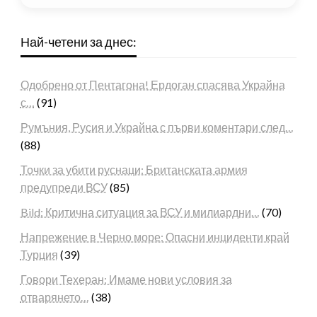
Най-четени за днес:
Одобрено от Пентагона! Ердоган спасява Украйна
с…
(91)
Румъния, Русия и Украйна с първи коментари след…
(88)
Точки за убити руснаци: Британската армия
предупреди ВСУ
(85)
Bild: Критична ситуация за ВСУ и милиардни…
(70)
Напрежение в Черно море: Опасни инциденти край
Турция
(39)
Говори Техеран: Имаме нови условия за
отварянето…
(38)