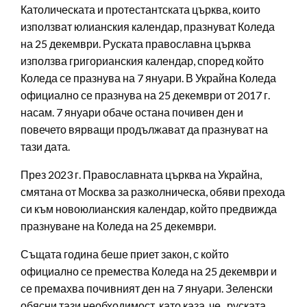
Католическата и протестантската църква, които
използват юлианския календар, празнуват Коледа
на 25 декември. Руската православна църква
използва григорианския календар, според който
Коледа се празнува на 7 януари. В Украйна Коледа
официално се празнува на 25 декември от 2017 г.
насам. 7 януари обаче остана почивен ден и
повечето вярващи продължават да празнуват на
тази дата.
През 2023 г. Православната църква на Украйна,
смятана от Москва за разколническа, обяви прехода
си към новоюлианския календар, който предвижда
празнуване на Коледа на 25 декември.
Същата година беше приет закон, с който
официално се премества Коледа на 25 декември и
се премахва почивният ден на 7 януари. Зеленски
обясни тази необходимост, като каза, че „руската