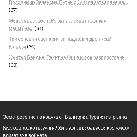
Володимир Зеленски: Путин обмисля затваряне на…
(37)
Мишената е Киев! Руската армия провежда
мащабна…
(34)
Три основни сценария за падналия дрон край
Кардам
(34)
Хънтър Байдън: Ракът на баща ми се разпространи
(33)
Земетресение на крачка от България. Турция изтръпна
Киев отвръща на удара! Украинските балистични ракети
влизат във войната