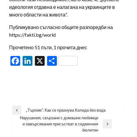
идеология отдавна е налагана на украинците в
много области на живота“.
Публикувано съгласно общите разпоредби на
https://fakti.bg/world
Прочетено 51 пъти, 1 прочита днес
Facebook
LinkedIn
X
Share
Навигация
„Търпим“. Как се празнува Коледа без вода
Previous
Нарушения, свързани с домашни любимци
Post
и замърсявания присъстват в седмичния
Next
бюлетин
Post