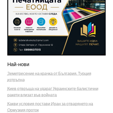
Най-нови
Земетресение на крачка от България. Турция
изтръпна
Киев отвръща на удара! Украинските балистични
ракети влизат във войната
Какви условия постави Иран за отварянето на
Ормузкия проток