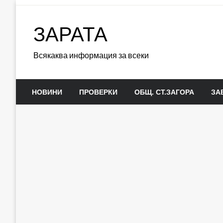
Skip
to
ЗАРАТА
content
Всякаква информация за всеки
НОВИНИ
ПРОВЕРКИ
ОБЩ. СТ.ЗАГОРА
ЗА