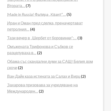
Втората…
(7)
Made in Russia! Фaлиpa „Kвaнт“…
(5)
Иран и Оман пред сделка, преначертават
петролния…
(4)
Тази вечер в „Шербет от боровинки“:…
(3)
Омъжената Трифонова и Събков се
разцелуваха в…
(2)
Обама със скандални думи за САЩ! Белия дом
скочи
(2)
Ван Дайк каза истината за Салах и Вирц
(2)
Захарова призовава за учредяване на
Международен…
(2)