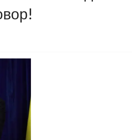
овор!