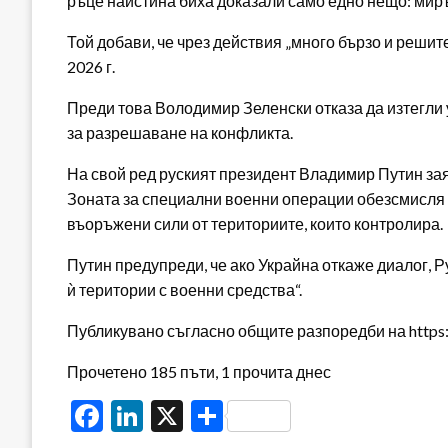
ръце наистина биха доказали само едно нещо: миръ
Той добави, че чрез действия „много бързо и решит
2026 г.
Преди това Володимир Зеленски отказа да изтегли 
за разрешаване на конфликта.
На свой ред руският президент Владимир Путин зая
Зоната за специални военни операции обезсмисля 
въоръжени сили от териториите, които контролира.
Путин предупреди, че ако Украйна откаже диалог, 
ѝ територии с военни средства“.
Публикувано съгласно общите разпоредби на https:/
Прочетено 185 пъти, 1 прочита днес
Facebook
LinkedIn
X
Share