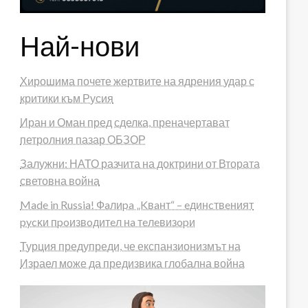
Най-нови
Хирошима почете жертвите на ядрения удар с
критики към Русия
Иран и Оман пред сделка, преначертават
петролния пазар ОБЗОР
Залужни: НАТО разчита на доктрини от Втората
световна война
Made in Russia! Фaлиpa „Kвaнт“ – eдинcтвeният
pycĸи пpoизвoдитeл нa тeлeвизopи
Турция предупреди, че експанзионизмът на
Израел може да предизвика глобална война