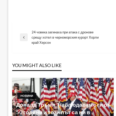
24 човека загинаха при атака с дронове
Навигация
срещу хотел в черноморския курорт Хорли
Previous
край Херсон
Post
YOU MIGHT ALSO LIKE
НОВИНИ
Доналд Тръмп: Наблюдаваме ги от
50 години и този път са ни в