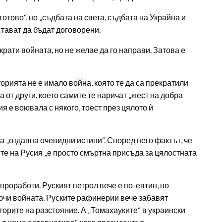
тово“, но „съдбата на света, съдбата на Украйна и
стават да бъдат договорени.
рати войната, но не желае да го направи. Затова е
орията не е имало война, която те да са прекратили
от други, което самите те наричат ​​„жест на добра
сия е воювала с някого, тоест през цялото ѝ
а „отдавна очевидни истини“. Според него фактът, че
те на Русия „е просто смъртна присъда за цялостната
проработи. Руският петрол вече е по-евтин, но
лючи войната. Руските рафинерии вече забавят
аторите на разстояние. А „Томахауките“ в украински