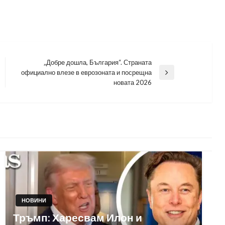
„Добре дошла, България“. Страната
официално влезе в еврозоната и посрещна
Next
новата 2026
Post
НОВИНИ
Тръмп: Харесвам Илон и