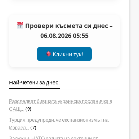
Провери късмета си днес –
06.08.2026 05:55
Кликни тук!
Най-четени за днес:
Разследват бившата украинска посланичка в
САЩ…
(9)
Турция предупреди, че експанзионизмът на
Израел…
(7)
Залужни: НАТО разчита на доктрини от