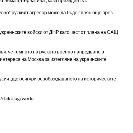
т няма алтернатива“, каза президентът.
елно“ руският агресор може да бъде спрян още през
украинските войски от ДНР като част от плана на САЩ
ви, че темпото на руското военно напредване в
интереса на Москва за изтегляне на украинските
Русия „ще осигури освобождаването на историческите
/fakti.bg/world