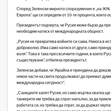
Според Зеленски мирното споразумение е „на 90% го
Европа“ ще се определи от 10-те процента, които о
Президентът подчерта, че Русия може бързо да прек
необходим натиск от международната общност.
„Русия не прекратява войните си сама. Никога в ист
доброволно. Има само натиск от други, само принуда 
воля“. Това е така през всичките години, в които Ру
съществуване“, отбеляза президентът.
Зеленски добави, че Украйна е принудена да доказв
някои части на света продължават да приемат думи
международна сигурност“.
„Санкциите хапят Русия, но само мъртва хватка ще 
танкерите им трябва да спрат напълно, за да прик
работата си, но трябва да спрат, за да държат окуп