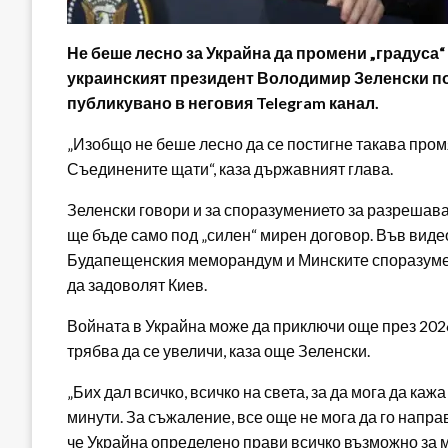
Не беше лесно за Украйна да промени „градуса
украинският президент Володимир Зеленски п
публикувано в неговия Telegram канал.
„Изобщо не беше лесно да се постигне такава про
Съединените щати“, каза държавният глава.
Зеленски говори и за споразумението за разрешаван
ще бъде само под „силен“ мирен договор. Във вид
Будапещенския меморандум и Минските споразумен
да задоволят Киев.
Войната в Украйна може да приключи още през 2026 г
трябва да се увеличи, каза още Зеленски.
„Бих дал всичко, всичко на света, за да мога да ка
минути. За съжаление, все още не мога да го направ
че Украйна определено прави всичко възможно за м