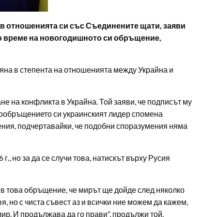
“ в отношенията си със Съединените щати, заяви
о време на новогодишното си обръщение,
мяна в степента на отношенията между Украйна и
е на конфликта в Украйна. Той заяви, че подписът му
еообръщението си украинският лидер спомена
ия, подчертавайки, че подобни споразумения няма
., но за да се случи това, натискът върху Русия
жа в това обръщение, че мирът ще дойде след няколко
я, но с чиста съвест аз и всички ние можем да кажем,
ир. И продължава да го прави“, продължи той.