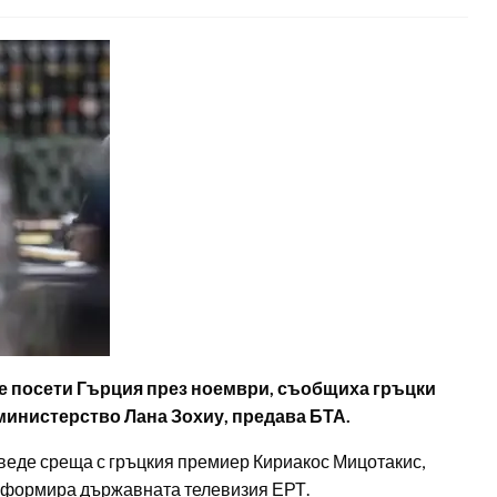
е посети Гърция през ноември, съобщиха гръцки
министерство Лана Зохиу, предава БТА.
оведе среща с гръцкия премиер Кириакос Мицотакис,
 информира държавната телевизия ЕРТ.