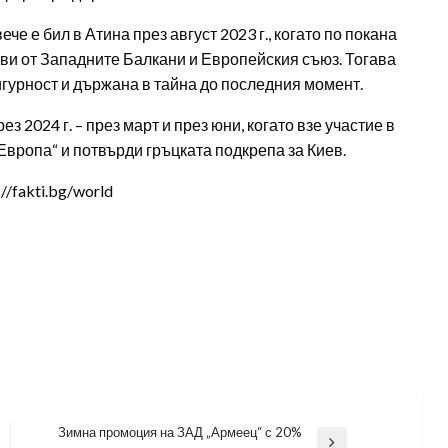
че е бил в Атина през август 2023 г., когато по покана
ви от Западните Балкани и Европейския съюз. Тогава
игурност и държана в тайна до последния момент.
 2024 г. – през март и през юни, когато взе участие в
Европа“ и потвърди гръцката подкрепа за Киев.
/fakti.bg/world
Зимна промоция на ЗАД „Армеец“ с 20%