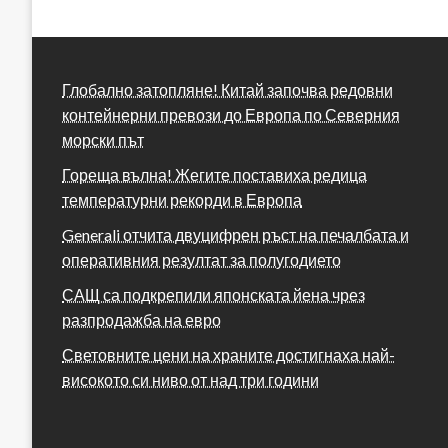
Глобално затопляне! Китай започва редовни
контейнерни превози до Европа по Северния
морски път
Гореща вълна! Жегите поставиха редица
температурни рекорди в Европа
Generali отчита двуцифрен ръст на печалбата и
оперативния резултат за полугодието
САЩ са подкрепили японската йена чрез
разпродажба на евро
Световните цени на храните достигнаха най-
високото си ниво от над три години