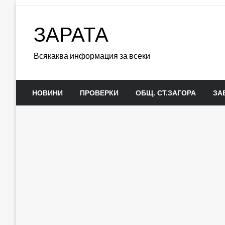
Skip
to
ЗАРАТА
content
Всякаква информация за всеки
НОВИНИ
ПРОВЕРКИ
ОБЩ. СТ.ЗАГОРА
ЗА