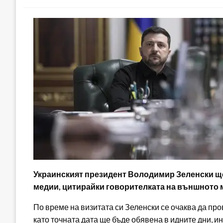
Украинският президент Володимир Зеленски щ
медии, цитирайки говорителката на външното 
По време на визитата си Зеленски се очаква да пр
като точната дата ще бъде обявена в идните дни,