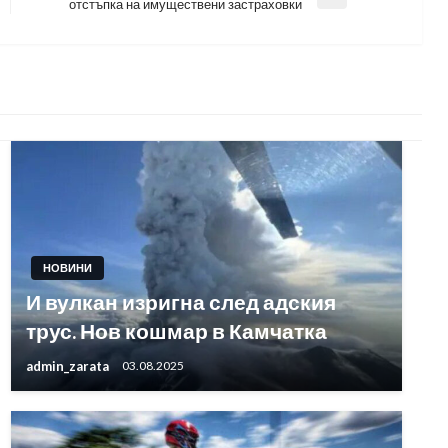
Next
отстъпка на имуществени застраховки
Post
НОВИНИ
И вулкан изригна след адския
трус. Нов кошмар в Камчатка
admin_zarata
03.08.2025