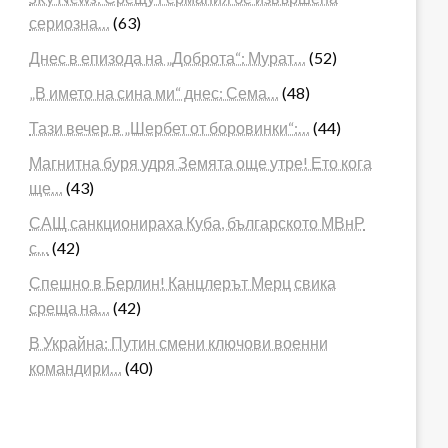
сериозна…
(63)
Днес в епизода на „Доброта“: Мурат…
(52)
„В името на сина ми“ днес: Сема…
(48)
Тази вечер в „Шербет от боровинки“:…
(44)
Магнитна буря удря Земята още утре! Ето кога
ще…
(43)
САЩ санкционираха Куба, българското МВнР
с…
(42)
Спешно в Берлин! Канцлерът Мерц свика
среща на…
(42)
В Украйна: Путин смени ключови военни
командири…
(40)