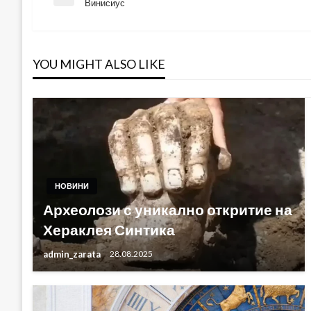
Навигация
Previous
Винисиус
Post
YOU MIGHT ALSO LIKE
НОВИНИ
Археолози с уникално откритие на
Хераклея Синтика
admin_zarata
28.08.2025