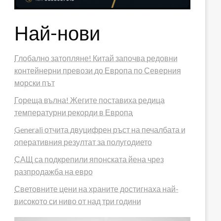
Най-нови
Глобално затопляне! Китай започва редовни
контейнерни превози до Европа по Северния
морски път
Гореща вълна! Жегите поставиха редица
температурни рекорди в Европа
Generali отчита двуцифрен ръст на печалбата и
оперативния резултат за полугодието
САЩ са подкрепили японската йена чрез
разпродажба на евро
Световните цени на храните достигнаха най-
високото си ниво от над три години