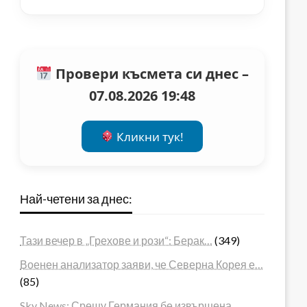
Провери късмета си днес –
07.08.2026 19:48
Кликни тук!
Най-четени за днес:
Тази вечер в „Грехове и рози“: Берак…
(349)
Военен анализатор заяви, че Северна Корея е…
(85)
Sky News: Срещу Германия бе извършена