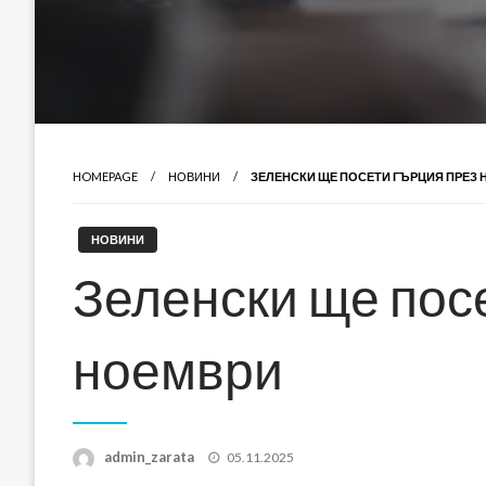
HOMEPAGE
НОВИНИ
ЗЕЛЕНСКИ ЩЕ ПОСЕТИ ГЪРЦИЯ ПРЕЗ
НОВИНИ
Зеленски ще пос
ноември
Posted
admin_zarata
05.11.2025
on