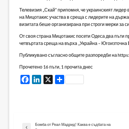
Телевизия „Скай“ припомня, че украинският лидер ве
на Мицотакис участва в среща с лидерите на държа
визитата беше организирана при строги мерки за с
От своя страна Мицотакис посети Одеса два пъти през
четвъртата среща на върха „Украйна – Югоизточна 
Публикувано съгласно общите разпоредби на https:/
Прочетено 16 пъти, 1 прочита днес
Facebook
LinkedIn
X
Share
Бомба от Реал Мадрид! Каква е съдбата на