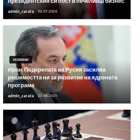
президентския си пост в печеливш бизнес
admin_zarata
02.07.2026
НОВИНИ
Иран: Подкрепата на Русия засилва
решимостта ни за развитие на ядрената
програма
admin_zarata
25.06.2025