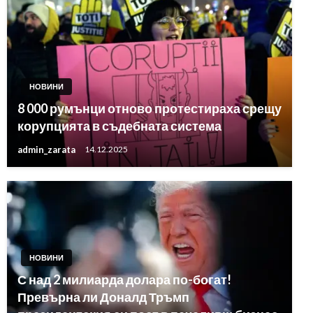
НОВИНИ
8 000 румънци отново протестираха срещу
корупцията в съдебната система
admin_zarata
14.12.2025
НОВИНИ
С над 2 милиарда долара по-богат!
Превърна ли Доналд Тръмп