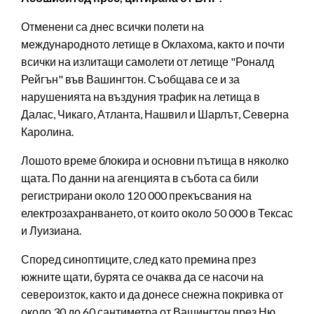
Отменени са днес всички полети на
международното летище в Оклахома, както и почти
всички на излитащи самолети от летище "Роналд
Рейгън" във Вашингтон. Съобщава се и за
нарушенията на въздуния трафик на летища в
Далас, Чикаго, Атланта, Нашвил и Шарлът, Северна
Каролина.
Лошото време блокира и основни пътища в няколко
щата. По данни на агенцията в събота са били
регистрирани около 120 000 прекъсвания на
електрозахранването, от които около 50 000 в Тексас
и Луизиана.
Според синоптиците, след като премина през
южните щати, бурята се очаква да се насочи на
североизток, както и да донесе снежна покривка от
около 30 до 60 сантиметра от Вашингтон през Ню