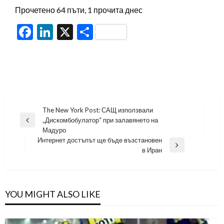
Прочетено 64 пъти, 1 прочита днес
Facebook
LinkedIn
X
Share
Навигация
The New York Post: САЩ използвали
„Дискомбобулатор“ при залавянето на
Previous
Мадуро
Post
Интернет достъпът ще бъде възстановен
Next
в Иран
Post
YOU MIGHT ALSO LIKE