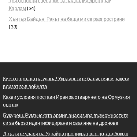
Три основни сценария за падналия дрон край
Кардам
(34)
Хънтър Байдън: Ракът на баща ми се разпространи
(33)
Киев отвръща на удара! Украинските балистични ракети
влизат във войната
Какви условия постави Иран за отварянето на Ормузкия
проток
Букурещ: Румънската армия анализира възможностите
си за бързо идентифициране и сваляне на дронове
Дръзките удари на Украйна проникват все по-дълбоко в