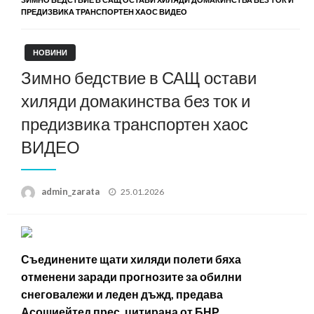
ПРЕДИЗВИКА ТРАНСПОРТЕН ХАОС ВИДЕО
НОВИНИ
Зимно бедствие в САЩ остави
хиляди домакинства без ток и
предизвика транспортен хаос
ВИДЕО
Posted
admin_zarata
25.01.2026
on
Съединените щати хиляди полети бяха
отменени заради прогнозите за обилни
снеговалежи и леден дъжд, предава
Асошиейтед прес, цитирана от БНР.