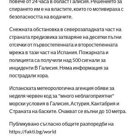
повече от 24 часа в област Галисия. Решението за
спирането им е на властите, които го мотивираха с
безопасността на водачите.
Снежната обстановка в северозападната част на
страната предизвика затваряне на десетки пътни
отсечки от първостепенната и второстепенната
мрежа в тази част на Испания. Пожарната и
полицията са получили над 500 сигнали за
инциденти В Галисия. Няма информация за
пострадали хора.
Испанската метеорологична агенция обяви за
неделя червен код за "много неблагоприятни"
морски условия в Галисия, Астурия, Кантабрия и
Страната на баските. Очакват се вълни до 10 метра.
Публикувано съгласно общите разпоредби на
https://fakti.bg/world