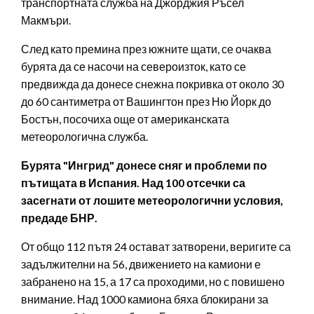
транспортната служба на Джорджия Ръсел
Макмъри.
След като премина през южните щати, се очаква
бурята да се насочи на североизток, като се
предвижда да донесе снежна покривка от около 30
до 60 сантиметра от Вашингтон през Ню Йорк до
Бостън, посочиха още от американската
метеорологична служба.
Бурята "Ингрид" донесе сняг и проблеми по
пътищата в Испания. Над 100 отсечки са
засегнати от лошите метеорологични условия,
предаде БНР.
От общо 112 пътя 24 остават затворени, веригите са
задължителни на 56, движението на камиони е
забранено на 15, а 17 са проходими, но с повишено
внимание. Над 1000 камиона бяха блокирани за