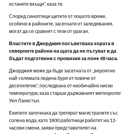
останете вкъщи“, каза тя.
Според синоптици щетите от лошото време,
особено в районите, засегнати от заледявания,
могат да се сравнят с тези от ураган.
Властите в Джорджия посъветваха хората в
северните райони на щата да не пътуват и да
бъдат подготвени с провизии за поне 48 часа.
Джорджия може да бъде засегната от „вероятно
най-голямата ледена буря от повече от
десетилетие“, последвана от необичайно ниски
температури, каза старши държавният метеоролог
Уил Ланкстън.
Екипите започнаха да третират магистралите със
солена вода, като 1800 работници работят на 12-
часови смени, заяви представителят на