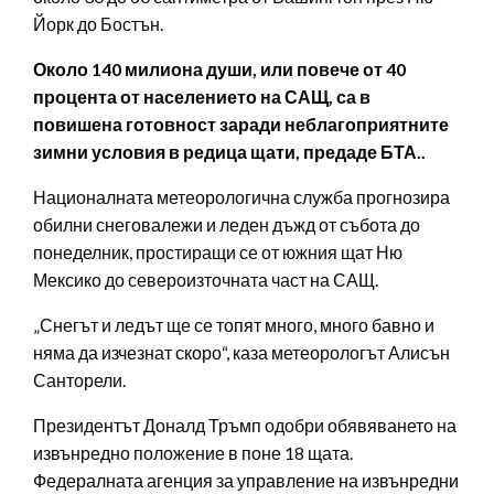
Йорк до Бостън.
Около 140 милиона души, или повече от 40
процента от населението на САЩ, са в
повишена готовност заради неблагоприятните
зимни условия в редица щати, предаде БТА..
Националната метеорологична служба прогнозира
обилни снеговалежи и леден дъжд от събота до
понеделник, простиращи се от южния щат Ню
Мексико до североизточната част на САЩ.
„Снегът и ледът ще се топят много, много бавно и
няма да изчезнат скоро“, каза метеорологът Алисън
Санторели.
Президентът Доналд Тръмп одобри обявяването на
извънредно положение в поне 18 щата.
Федералната агенция за управление на извънредни