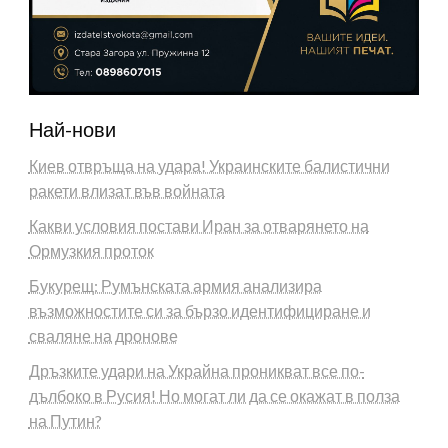
Най-нови
Киев отвръща на удара! Украинските балистични
ракети влизат във войната
Какви условия постави Иран за отварянето на
Ормузкия проток
Букурещ: Румънската армия анализира
възможностите си за бързо идентифициране и
сваляне на дронове
Дръзките удари на Украйна проникват все по-
дълбоко в Русия! Но могат ли да се окажат в полза
на Путин?