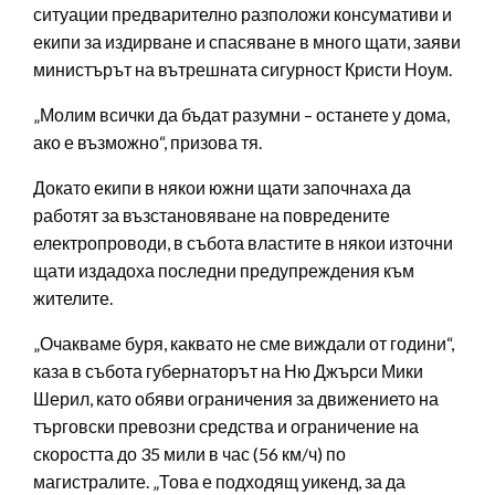
ситуации предварително разположи консумативи и
екипи за издирване и спасяване в много щати, заяви
министърът на вътрешната сигурност Кристи Ноум.
„Молим всички да бъдат разумни – останете у дома,
ако е възможно“, призова тя.
Докато екипи в някои южни щати започнаха да
работят за възстановяване на повредените
електропроводи, в събота властите в някои източни
щати издадоха последни предупреждения към
жителите.
„Очакваме буря, каквато не сме виждали от години“,
каза в събота губернаторът на Ню Джърси Мики
Шерил, като обяви ограничения за движението на
търговски превозни средства и ограничение на
скоростта до 35 мили в час (56 км/ч) по
магистралите. „Това е подходящ уикенд, за да