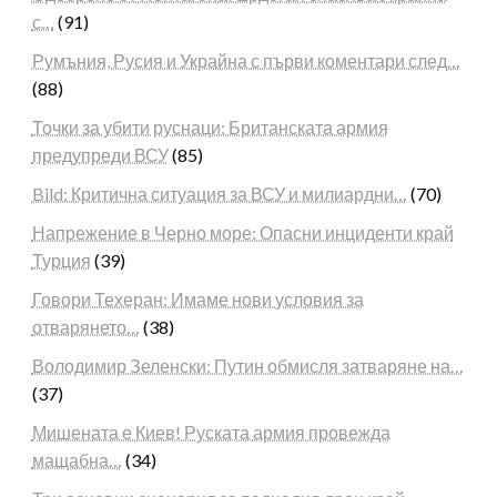
с…
(91)
Румъния, Русия и Украйна с първи коментари след…
(88)
Точки за убити руснаци: Британската армия
предупреди ВСУ
(85)
Bild: Критична ситуация за ВСУ и милиардни…
(70)
Напрежение в Черно море: Опасни инциденти край
Турция
(39)
Говори Техеран: Имаме нови условия за
отварянето…
(38)
Володимир Зеленски: Путин обмисля затваряне на…
(37)
Мишената е Киев! Руската армия провежда
мащабна…
(34)