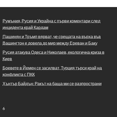
Румъния, Русия и Украйна с първи коментари след
инцидента край Кардам
Пашинян и Тръмп вярват, че срещата на върха във
Вашингтон е довела до мир между Ереван и Баку
Русия атакува Одеса и Николаев, екологична криза в
Киев
Боевете в Йемен се засилват, Турция търси край на
конфликта с ПКК
Хънтър Байдън: Ракът на баща ми се разпространи
6