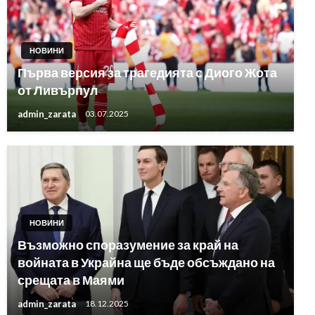
НОВИНИ
Първа версия за трагедията с Диого Жота
от Ливърпул
admin_zarata
03.07.2025
НОВИНИ
Възможно споразумение за край на
войната в Украйна ще бъде обсъждано на
срещата в Маями
admin_zarata
18.12.2025