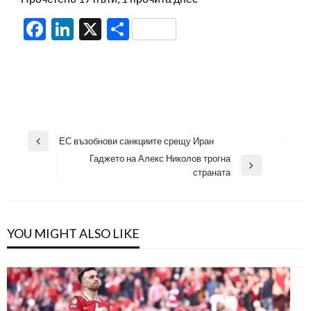
Facebook
LinkedIn
X
Share
Навигация
ЕС възобнови санкциите срещу Иран
Previous
Гаджето на Алекс Николов трогна
Post
Next
страната
Post
YOU MIGHT ALSO LIKE