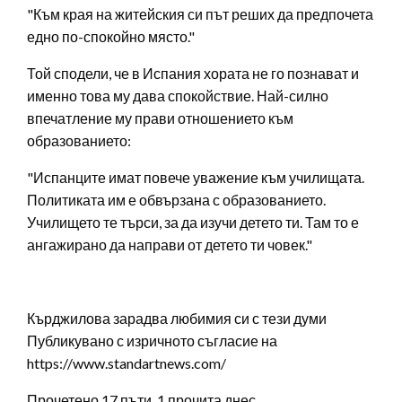
"Към края на житейския си път реших да предпочета
едно по-спокойно място."
Той сподели, че в Испания хората не го познават и
именно това му дава спокойствие. Най-силно
впечатление му прави отношението към
образованието:
"Испанците имат повече уважение към училищата.
Политиката им е обвързана с образованието.
Училището те търси, за да изучи детето ти. Там то е
ангажирано да направи от детето ти човек."
Кърджилова зарадва любимия си с тези думи
Публикувано с изричното съгласие на
https://www.standartnews.com/
Прочетено 17 пъти, 1 прочита днес