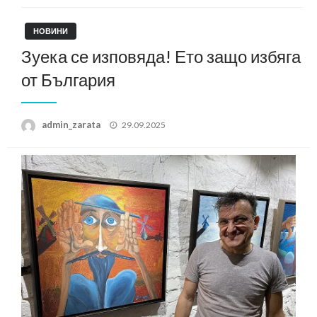
НОВИНИ
Зуека се изповяда! Ето защо избяга
от България
Posted
admin_zarata
29.09.2025
on