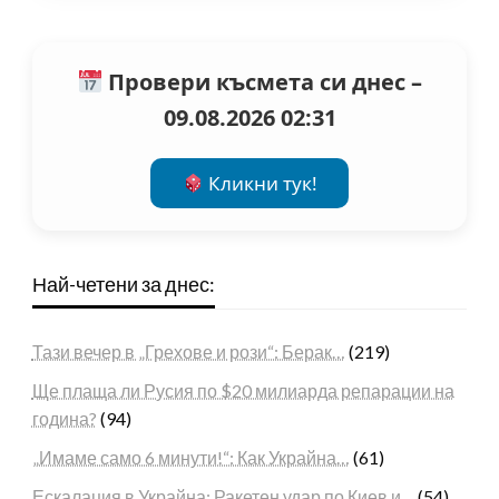
Провери късмета си днес –
09.08.2026 02:31
Кликни тук!
Най-четени за днес:
Тази вечер в „Грехове и рози“: Берак…
(219)
Ще плаща ли Русия по $20 милиарда репарации на
година?
(94)
„Имаме само 6 минути!“: Как Украйна…
(61)
Ескалация в Украйна: Ракетен удар по Киев и…
(54)