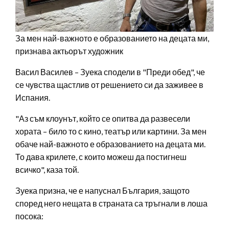
За мен най-важното е образованието на децата ми,
признава актьорът художник
Васил Василев – Зуека сподели в "Преди обед", че
се чувства щастлив от решението си да заживее в
Испания.
"Аз съм клоунът, който се опитва да развесели
хората – било то с кино, театър или картини. За мен
обаче най-важното е образованието на децата ми.
То дава крилете, с които можеш да постигнеш
всичко", каза той.
Зуека призна, че е напуснал България, защото
според него нещата в страната са тръгнали в лоша
посока: