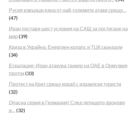
Русия извърши една от най-големите атаки срещу…
(47)
Иран постави шест условия на САЩ за постигане на
мир
(39)
Криза в Украйна: Енергиен колапс и ТЦК скандали
(34)
Ескалация: Иран атакува танкер на ОАЕ в Ормузкия
проток
(33)
Протест на Крит срещу кораб с израелски туристи
(32)
Опасна серия в Германия! След летището дронове
и…
(32)