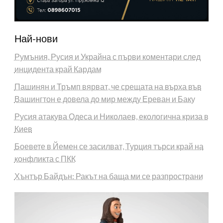
Най-нови
Румъния, Русия и Украйна с първи коментари след
инцидента край Кардам
Пашинян и Тръмп вярват, че срещата на върха във
Вашингтон е довела до мир между Ереван и Баку
Русия атакува Одеса и Николаев, екологична криза в
Киев
Боевете в Йемен се засилват, Турция търси край на
конфликта с ПКК
Хънтър Байдън: Ракът на баща ми се разпространи