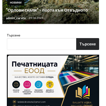
НОВИНИ
“Орлови скали” – порта към Отвъдното
admin_zarata
29.06.2025
Търсене
Търсене