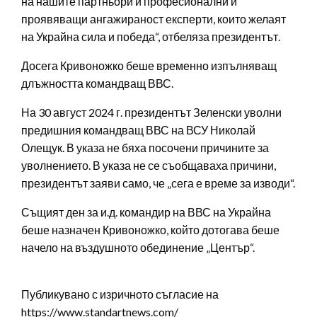
на нашите партньори и професионални и
проявяващи ангажираност експерти, които желаят
на Украйна сила и победа“, отбеляза президентът.
Досега Кривоножко беше временно изпълняващ
длъжността командващ ВВС.
На 30 август 2024 г. президентът Зеленски уволни
предишния командващ ВВС на ВСУ Николай
Олещук. В указа не бяха посочени причините за
уволнението. В указа не се съобщаваха причини,
президентът заяви само, че „сега е време за изводи“.
Същият ден за и.д. командир на ВВС на Украйна
беше назначен Кривоножко, който дотогава беше
начело на въздушното обединение „Център“.
Публикувано с изричното съгласие на
https://www.standartnews.com/