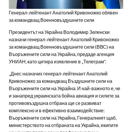
Генерал-лейтенант Анатолий Кривоножко обявен
за командващ Военновъздушните сили
Президентът на Украйна Володимир Зеленски
назначи генерал-лейтенант Анатолий Кривоножко
за командващ Военновъздушните сили (ВВС) на
Въоръжените сили на Украйна, предаде агенция
УНИАН, като цитира изявление в „Телеграм“.
„Днес назначих генерал-лейтенант Анатолий
Кривоножко за командващ Въздушните сили на
Въоръжените сили на Украйна. И най-важното е, че
и занапред украинската бойна авиация и силите за
противовъздушна отбрана ще се развиват
комплексно и в ефективно взаимодействие:
Въоръжените сили на Украйна, Генералният щаб,
министерството на отбраната на Украйна, екипите