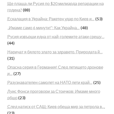
Ще плаща ли Русия по $20 милиарда репарации на
година?
(88)
Ескалация в Украйна: Ракетен удар по Киев и…
(53)
„Имаме само 6 минути!“: Как Украйна…
(48)
Русия извърши една от най-големите атаки срещу…
(44)
Наричат я бялото злато за здравето. Природата й…
(31)
Опасна серия в Германия! След летището дронове
и…
(27)
Разузнавателен самолет на НАТО лети край…
(25)
Луис Фонси проговори за Стоичков: Имаме много
общо
(23)
След натиск от САЩ: Киев обеща мир за петрола в…
(23)