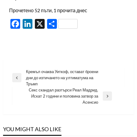
Прочетено 52 пъти, 1 прочита днес
Facebook
LinkedIn
X
Share
Навигация
Кремъл очаква Уиткоф, остават броени
дни до изтичането на ултиматума на
Previous
Тръмп
Post
Секс скандал разтърси Реал Мадрид.
Искат 2 години и половина затвор за
Next
Асенсио
Post
YOU MIGHT ALSO LIKE