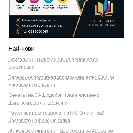
Най-нови
Близо 175 000 жители в Южна Япония са
евакуирани
Зеленски е постигнал споразумение със САЩ за
доставките на ракети
Сенатът на САЩ одобри правителствено
финансиране до декември
Разузнавателен самолет на НАТО лети край
бреговете на Финския залив
Излиза ли от контрол? „Кръстникът на AI“ за най-