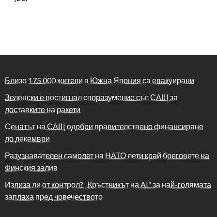
Близо 175 000 жители в Южна Япония са евакуирани
Зеленски е постигнал споразумение със САЩ за
доставките на ракети
Сенатът на САЩ одобри правителствено финансиране
до декември
Разузнавателен самолет на НАТО лети край бреговете на
Финския залив
Излиза ли от контрол? „Кръстникът на AI“ за най-голямата
заплаха пред човечеството