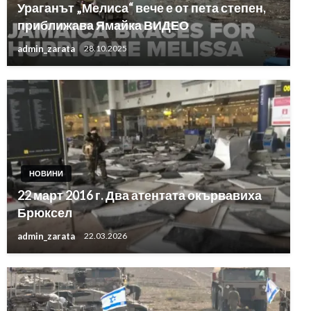
Ураганът „Мелиса“ вече е от пета степен,
приближава Ямайка ВИДЕО
admin_zarata
28.10.2025
НОВИНИ
22 март 2016 г. Два атентата окървавиха
Брюксел
admin_zarata
22.03.2026