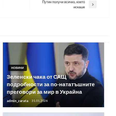
Путин получи всичко, което
Next
искаше
Post
НОВИНИ
Зеленски чака от САЩ
подробности за по-нататъшните
преговори за мир в Украйна
admin_zarata
31.01.2026