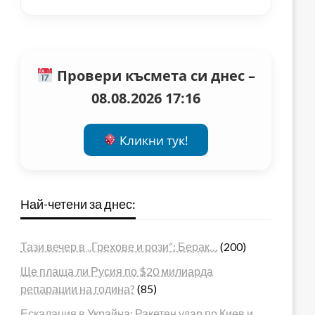
Провери късмета си днес –
08.08.2026 17:16
Кликни тук!
Най-четени за днес:
Тази вечер в „Грехове и рози“: Берак…
(200)
Ще плаща ли Русия по $20 милиарда
репарации на година?
(85)
Ескалация в Украйна: Ракетен удар по Киев и…