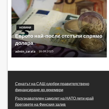
НОВИНИ
Еврото най-после отстъпи спрямо
долара
admin_zarata
18.09.2025
Сенатът на САЩ одобри правителствено
финансиране до декември
Разузнавателен самолет на НАТО лети край
бреговете на Финския залив