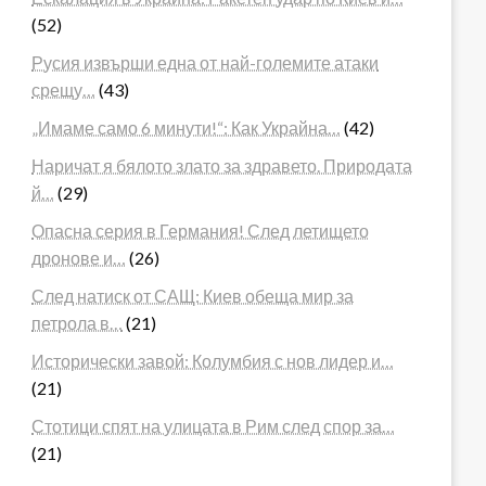
(52)
Русия извърши една от най-големите атаки
срещу…
(43)
„Имаме само 6 минути!“: Как Украйна…
(42)
Наричат я бялото злато за здравето. Природата
й…
(29)
Опасна серия в Германия! След летището
дронове и…
(26)
След натиск от САЩ: Киев обеща мир за
петрола в…
(21)
Исторически завой: Колумбия с нов лидер и…
(21)
Стотици спят на улицата в Рим след спор за…
(21)