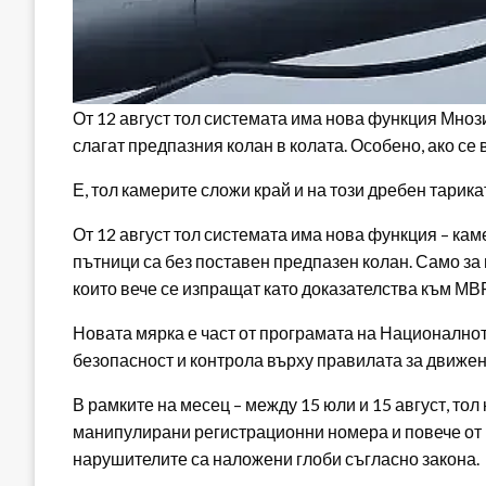
От 12 август тол системата има нова функция Мноз
слагат предпазния колан в колата. Особено, ако се 
Е, тол камерите сложи край и на този дребен тарика
От 12 август тол системата има нова функция – кам
пътници са без поставен предпазен колан. Само за
които вече се изпращат като доказателства към МВ
Новата мярка е част от програмата на Национално
безопасност и контрола върху правилата за движен
В рамките на месец – между 15 юли и 15 август, то
манипулирани регистрационни номера и повече от 
нарушителите са наложени глоби съгласно закона.