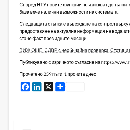
Според НТУ новите функции не изискват допълнител
база вече налични възможности на системата.
Следващата стъпка е въвеждане на контрол върху 
предоставяне на актуална информация на водачите 
стане факт през идните месеци.
ВИЖ ОЩЕ: СДВР с необичайна проверка. Стотици
Публикувано с изричното съгласие на https://www.s
Прочетено 259 пъти, 1 прочита днес
Facebook
LinkedIn
X
Share