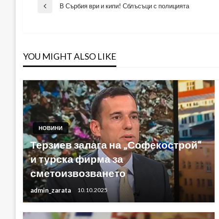
Навигация
В Сърбия ври и кипи! Сблъсъци с полицията
Previous
Post
YOU MIGHT ALSO LIKE
НОВИНИ
Терзиев залага на „Софекострой“
и турска фирма за
сметоизвозването
admin_zarata
10.10.2025