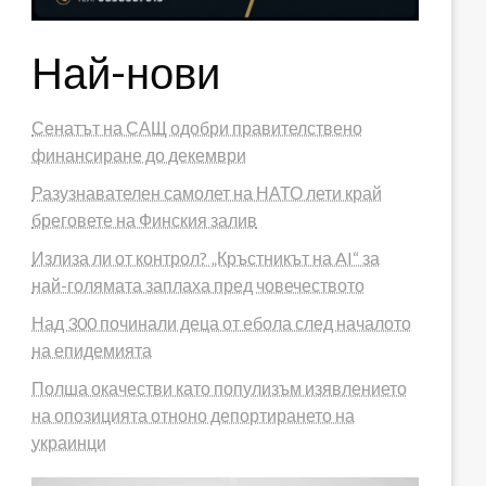
Най-нови
Сенатът на САЩ одобри правителствено
финансиране до декември
Разузнавателен самолет на НАТО лети край
бреговете на Финския залив
Излиза ли от контрол? „Кръстникът на AI“ за
най-голямата заплаха пред човечеството
Над 300 починали деца от ебола след началото
на епидемията
Полша окачестви като популизъм изявлението
на опозицията отноно депортирането на
украинци