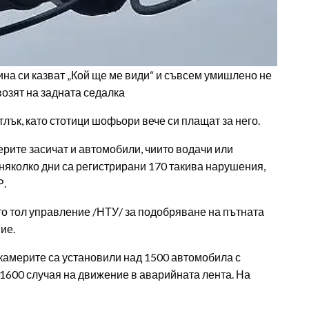
ина си казват „Кой ще ме види“ и съвсем умишлено не
возят на задната седалка
тлък, като стотици шофьори вече си плащат за него.
ерите засичат и автомобили, чиито водачи или
 няколко дни са регистрирани 170 такива нарушения,
Р.
то тол управление /НТУ/ за подобряване на пътната
ие.
л камерите са установили над 1500 автомобила с
1600 случая на движение в аварийната лента. На