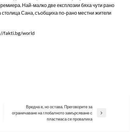
премиера. Най-малко две експлозии бяха чути рано
а столица Сана, съобщиха по-рано местни жители
/fakti.bg/world
Вредна е, но остава. Преговорите за
ограничаване на глобалното замърсяване с
Next
пластмаса се провалиха
Post