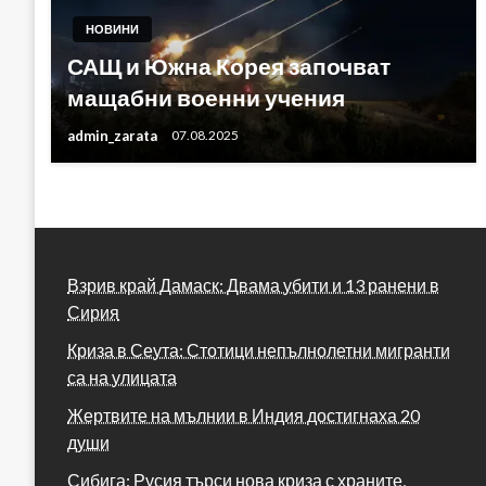
НОВИНИ
САЩ и Южна Корея започват
мащабни военни учения
admin_zarata
07.08.2025
Взрив край Дамаск: Двама убити и 13 ранени в
Сирия
Криза в Сеута: Стотици непълнолетни мигранти
са на улицата
Жертвите на мълнии в Индия достигнаха 20
души
Сибига: Русия търси нова криза с храните,