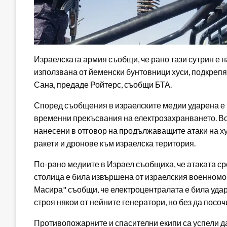
Израелската армия съобщи, че рано тази сутрин е 
използвана от йеменски бунтовници хуси, подкрепя
Сана, предаде Ройтерс, съобщи БТА.
Според съобщения в израелските медии ударена е 
временни прекъсвания на електрозахранването. Вое
нанесени в отговор на продължаващите атаки на х
ракети и дронове към израелска територия.
По-рано медиите в Израел съобщиха, че атаката с
столица е била извършена от израелския военномо
Масира" съобщи, че електроцентралата е била ударе
строя някои от нейните генератори, но без да посоч
Противопожарните и спасителни екипи са успели да