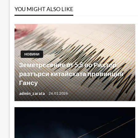
YOU MIGHT ALSO LIKE
НОВИНИ
Земетресение от 5,5 по Рихтер
разтърси китайската провинция
Гансу
admin_zarata
26.01.2026