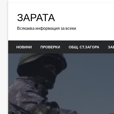
Skip
to
ЗАРАТА
content
Всякаква информация за всеки
НОВИНИ
ПРОВЕРКИ
ОБЩ. СТ.ЗАГОРА
ЗА