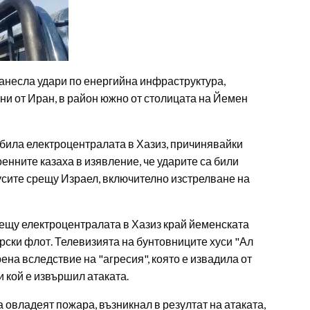
нанесла удари по енергийна инфраструктура,
ни от Иран, в район южно от столицата на Йемен
била електроцентралата в Хазиз, причинявайки
нните казаха в изявление, че ударите са били
усите срещу Израел, включително изстрелване на
рещу електроцентралата в Хазиз край йеменската
рски флот. Телевизията на бунтовниците хуси "Ал
на вследствие на "агресия", която е извадила от
и кой е извършил атаката.
 овладеят пожара, възникнал в резултат на атаката,