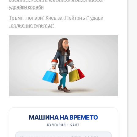
удряйки кораби
Тръмп „попари“ Киев за „Пейтриът“, удари
„родилния туризъм“
МАШИНА НА ВРЕМЕТО
БЪЛГАРИЯ + СВЯТ