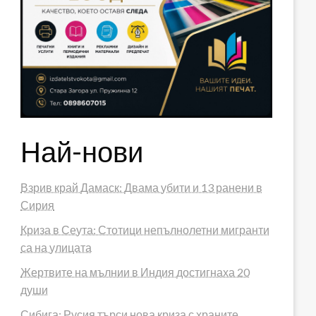
Най-нови
Взрив край Дамаск: Двама убити и 13 ранени в
Сирия
Криза в Сеута: Стотици непълнолетни мигранти
са на улицата
Жертвите на мълнии в Индия достигнаха 20
души
Сибига: Русия търси нова криза с храните,