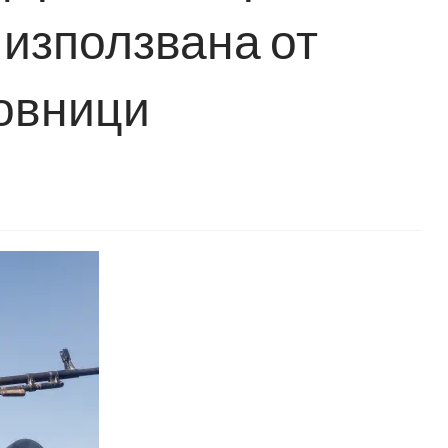
 използвана от
овници