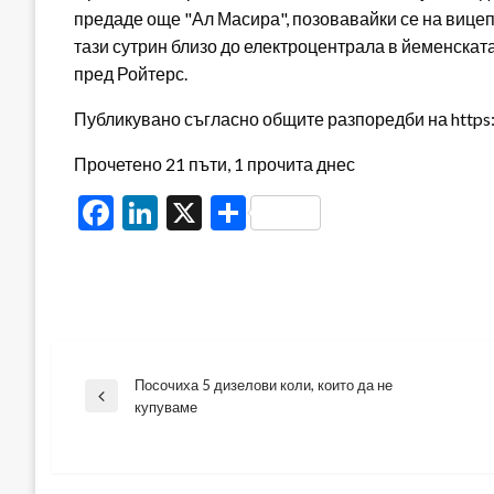
предаде още "Ал Масира", позовавайки се на вице
тази сутрин близо до електроцентрала в йеменскат
пред Ройтерс.
Публикувано съгласно общите разпоредби на https:/
Прочетено 21 пъти, 1 прочита днес
Facebook
LinkedIn
X
Share
Посочиха 5 дизелови коли, които да не
Навигация
Previous
купуваме
Post