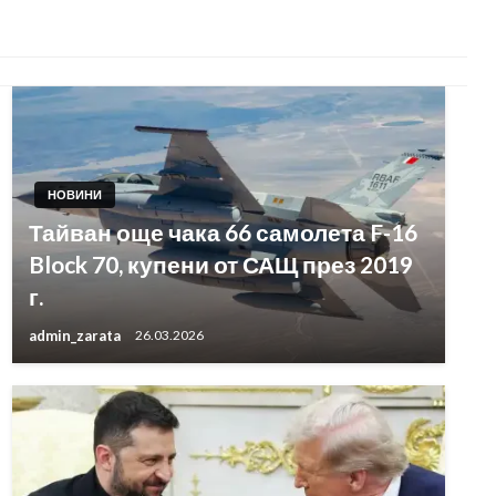
НОВИНИ
Тайван още чака 66 самолета F-16
Block 70, купени от САЩ през 2019
г.
admin_zarata
26.03.2026