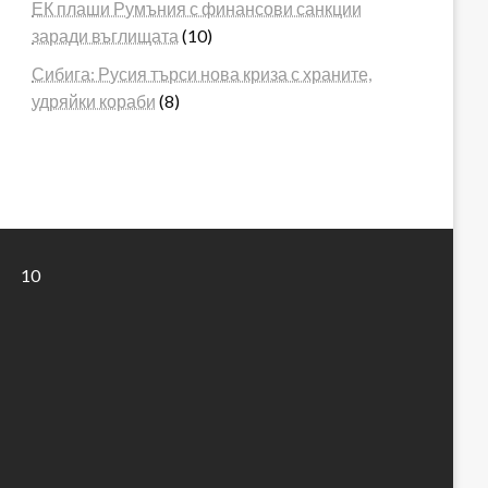
ЕК плаши Румъния с финансови санкции
заради въглищата
(10)
Сибига: Русия търси нова криза с храните,
удряйки кораби
(8)
10