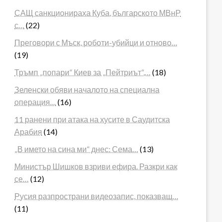
САЩ санкционираха Куба, българското МВнР
с…
(22)
Преговори с Мъск, роботи-убийци и отново…
(19)
Тръмп „попари“ Киев за „Пейтриът“,…
(18)
Зеленски обяви началото на специална
операция…
(16)
11 ранени при атака на хусите в Саудитска
Арабия
(14)
„В името на сина ми“ днес: Сема…
(13)
Министър Шишков взриви ефира. Разкри как
се…
(12)
Русия разпространи видеозапис, показващ…
(11)