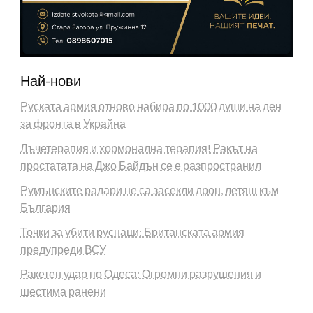
Най-нови
Руската армия отново набира по 1000 души на ден
за фронта в Украйна
Лъчетерапия и хормонална терапия! Ракът на
простатата на Джо Байдън се е разпространил
Румънските радари не са засекли дрон, летящ към
България
Точки за убити руснаци: Британската армия
предупреди ВСУ
Ракетен удар по Одеса: Огромни разрушения и
шестима ранени