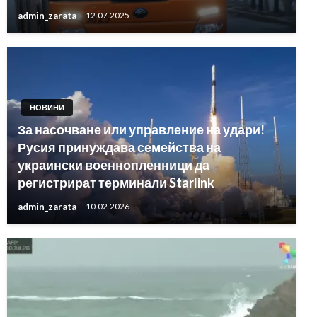
admin_zarata
12.07.2025
НОВИНИ
За насочване или управление на удари!
Русия принуждава семейства на
украински военнопленници да
регистрират терминали Starlink
admin_zarata
10.02.2026