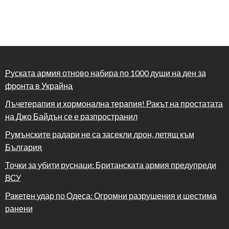
Руската армия отново набира по 1000 души на ден за
фронта в Украйна
Лъчетерапия и хормонална терапия! Ракът на простатата
на Джо Байдън се е разпространил
Румънските радари не са засекли дрон, летящ към
България
Точки за убити руснаци: Британската армия предупреди
ВСУ
Ракетен удар по Одеса: Огромни разрушения и шестима
ранени