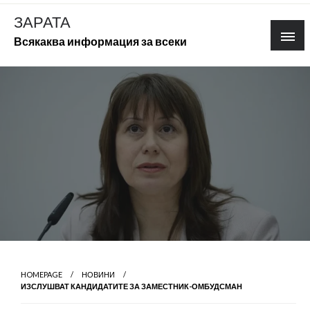
Skip
ЗАРАТА
to
Всякаква информация за всеки
content
HOMEPAGE
НОВИНИ
ИЗСЛУШВАТ КАНДИДАТИТЕ ЗА ЗАМЕСТНИК-ОМБУДСМАН