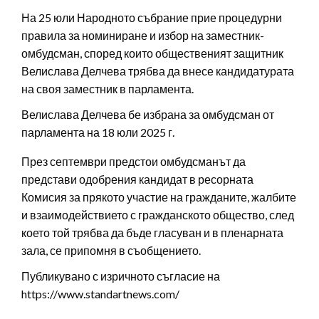
На 25 юли Народното събрание прие процедурни
правила за номиниране и избор на заместник-
омбудсман, според които общественият защитник
Велислава Делчева трябва да внесе кандидатурата
на своя заместник в парламента.
Велислава Делчева бе избрана за омбудсман от
парламента на 18 юли 2025 г.
През септември предстои омбудсманът да
представи одобрения кандидат в ресорната
Комисия за прякото участие на гражданите, жалбите
и взаимодействието с гражданското общество, след
което той трябва да бъде гласуван и в пленарната
зала, се припомня в съобщението.
Публикувано с изричното съгласие на
https://www.standartnews.com/