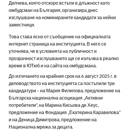
Делчева, която отскоро встъпи в длъжност като
омбудсман на България, организира днес
изслушване на номинираните кандидати за нейни
заместници.
Това става ясно от съобщение на официалната
интернет страница на институцията. В него се
уточнява, че в условията на публичност и
прозрачност изслушването ще се излъчва в реално
време в ЮТюб и на сайта на омбудсмана.
До изтичането на крайния срок на 6 август 2025 г. в
деловодството на институцията са постъпили три
кандидатури – на Мария Филипова, предложение на
Българска национална асоциация „Активни
потребители“, на Марина Кисьова де Хеус,
предложение на Фондация „Екатерина Каравелова“
и на Деница Димитрова, предложение на
Национална мрежа за децата.