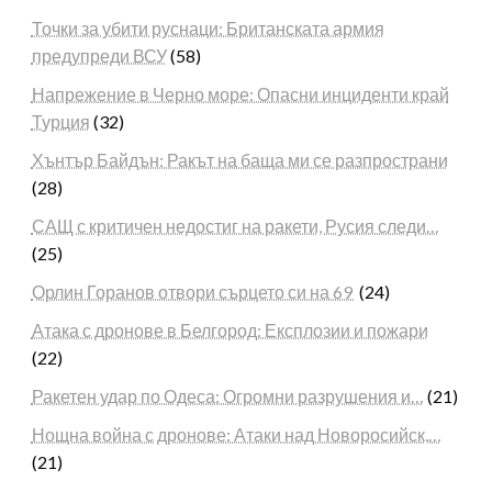
Точки за убити руснаци: Британската армия
предупреди ВСУ
(58)
Напрежение в Черно море: Опасни инциденти край
Турция
(32)
Хънтър Байдън: Ракът на баща ми се разпространи
(28)
САЩ с критичен недостиг на ракети, Русия следи…
(25)
Орлин Горанов отвори сърцето си на 69
(24)
Атака с дронове в Белгород: Експлозии и пожари
(22)
Ракетен удар по Одеса: Огромни разрушения и…
(21)
Нощна война с дронове: Атаки над Новоросийск,…
(21)