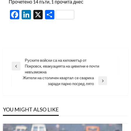
Прочетено 14 пъти, 1 прочита днес
Facebook
LinkedIn
X
Share
Навигация
Руските войски са на километър от
Покровск, евакуацията на цивилни е почти
Previous
невъзможна
Post
Жители на столичен квартал се свариха
Next
заради парно посред лято
Post
YOU MIGHT ALSO LIKE