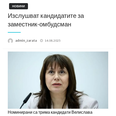
НОВИНИ
Изслушват кандидатите за
заместник-омбудсман
Posted
admin_zarata
14.08.2025
on
Номинирани са трима кандидати Велислава