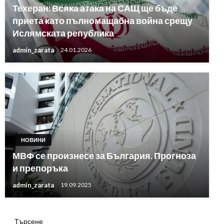
Техеран: Всяка атака на САЩ ще бъде
приета като пълномащабна война срещу
Ислямската република
admin_zarata
24.01.2026
НОВИНИ
МВФ се произнесе за България. Прогноза
и препоръка
admin_zarata
19.09.2025
Търсене