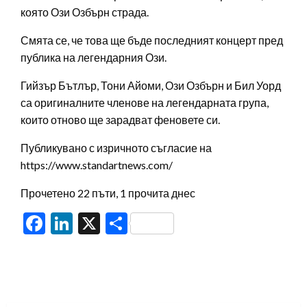
която Ози Озбърн страда.
Смята се, че това ще бъде последният концерт пред
публика на легендарния Ози.
Гийзър Бътлър, Тони Айоми, Ози Озбърн и Бил Уорд
са оригиналните членове на легендарната група,
които отново ще зарадват феновете си.
Публикувано с изричното съгласие на
https://www.standartnews.com/
Прочетено 22 пъти, 1 прочита днес
Facebook
LinkedIn
X
Share