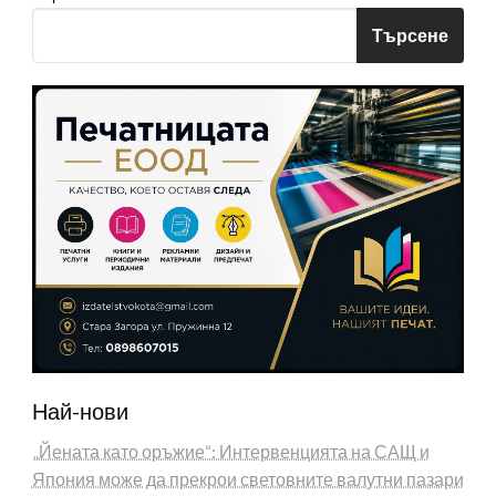
Търсене
Най-нови
„Йената като оръжие“: Интервенцията на САЩ и
Япония може да прекрои световните валутни пазари