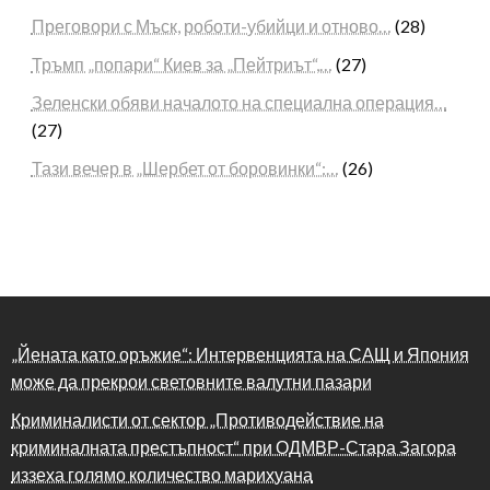
Преговори с Мъск, роботи-убийци и отново…
(28)
Тръмп „попари“ Киев за „Пейтриът“,…
(27)
Зеленски обяви началото на специална операция…
(27)
Тази вечер в „Шербет от боровинки“:…
(26)
„Йената като оръжие“: Интервенцията на САЩ и Япония
може да прекрои световните валутни пазари
Криминалисти от сектор „Противодействие на
криминалната престъпност“ при ОДМВР-Стара Загора
иззеха голямо количество марихуана