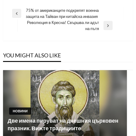
Навигация
75% от американците подкрепят военна
Previous
защита на Тайван при китайска инвазия
Post
Революция в Кресна! Свършва ли адът
Next
на пътя
Post
YOU MIGHT ALSO LIKE
НОВИНИ
Две имена пируват на днешния църковен
празник. Вижте традициите