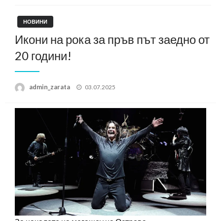
НОВИНИ
Икони на рока за пръв път заедно от
20 години!
Posted
admin_zarata
03.07.2025
on