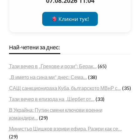
07.08.2026 11:04
Кликни тук!
Най-четени за днес:
Тази вечер в „Грехове и рози“: Берак…
(65)
„В името на сина ми“ днес: Сема…
(38)
САЩ санкционираха Куба, българското МВнР с…
(35)
Тази вечер в епизода на „Шербет от…
(33)
В Украйна: Путин смени ключови военни
командири…
(29)
Министър Шишков взриви ефира. Разкри как се…
(29)