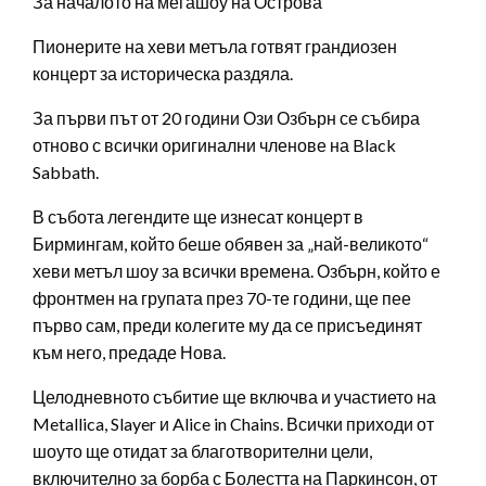
За началото на мегашоу на Острова
Пионерите на хеви метъла готвят грандиозен
концерт за историческа раздяла.
За първи път от 20 години Ози Озбърн се събира
отново с всички оригинални членове на Black
Sabbath.
В събота легендите ще изнесат концерт в
Бирмингам, който беше обявен за „най-великото“
хеви метъл шоу за всички времена. Озбърн, който е
фронтмен на групата през 70-те години, ще пее
първо сам, преди колегите му да се присъединят
към него, предаде Нова.
Целодневното събитие ще включва и участието на
Metallica, Slayer и Alice in Chains. Всички приходи от
шоуто ще отидат за благотворителни цели,
включително за борба с Болестта на Паркинсон, от