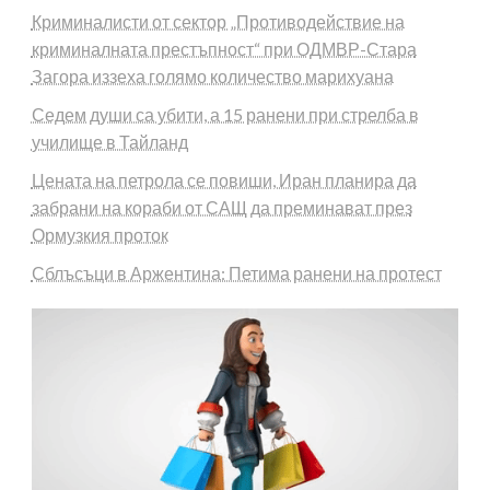
Криминалисти от сектор „Противодействие на
криминалната престъпност“ при ОДМВР-Стара
Загора иззеха голямо количество марихуана
Седем души са убити, а 15 ранени при стрелба в
училище в Тайланд
Цената на петрола се повиши, Иран планира да
забрани на кораби от САЩ да преминават през
Ормузкия проток
Сблъсъци в Аржентина: Петима ранени на протест