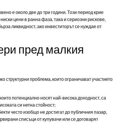
ено е около две до три години. Този период крие
ниски цени в ранна фаза, така и сериозни рискове,
бърза ликвидност, ако инвеститорът се нуждае от
ери пред малкия
ко структурни проблема, които ограничават участието
които потенциално носят най-висока доходност, са
соката си нетна стойност;
кти често изобщо не достигат до публичния пазар,
ервирани списъци от купувачи или се договарят