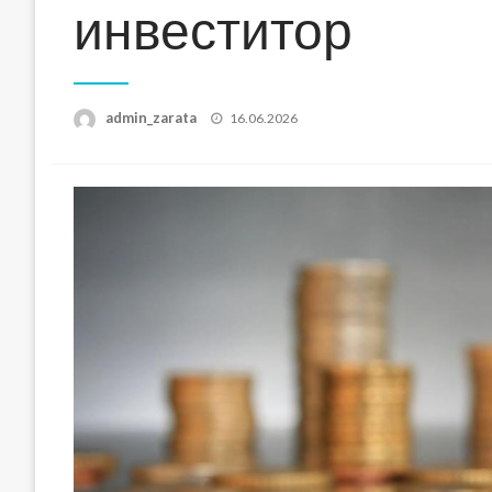
инвеститор
Posted
admin_zarata
16.06.2026
on