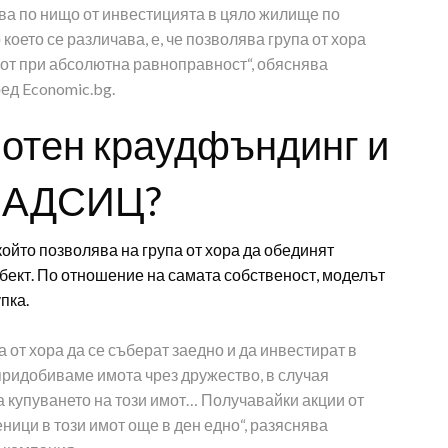
ва по нищо от инвестицията в цяло жилище по
което се различава, е, че позволява група от хора
мот при абсолютна равноправност“, обяснява
ед Economic.bg.
мотен краудфъндинг и
 с АДСИЦ?
ойто позволява на група от хора да обединят
обект. По отношение на самата собственост, моделът
пка.
па от хора да се съберат заедно и да инвестират в
придобиваме имота чрез дружество, в случая
а купуването на този имот… Получавайки акции от
ници в този имот още в ден едно“, разяснява