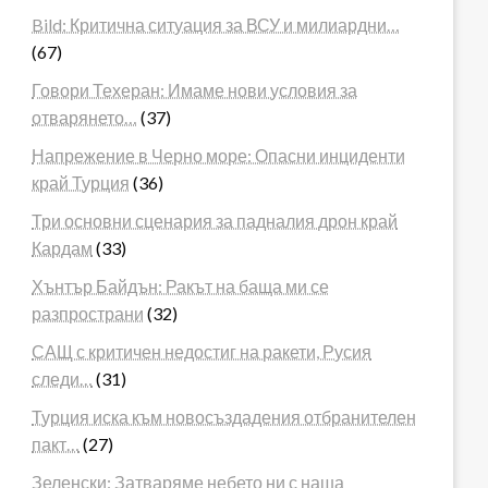
Bild: Критична ситуация за ВСУ и милиардни…
(67)
Говори Техеран: Имаме нови условия за
отварянето…
(37)
Напрежение в Черно море: Опасни инциденти
край Турция
(36)
Три основни сценария за падналия дрон край
Кардам
(33)
Хънтър Байдън: Ракът на баща ми се
разпространи
(32)
САЩ с критичен недостиг на ракети, Русия
следи…
(31)
Турция иска към новосъздадения отбранителен
пакт…
(27)
Зеленски: Затваряме небето ни с наша