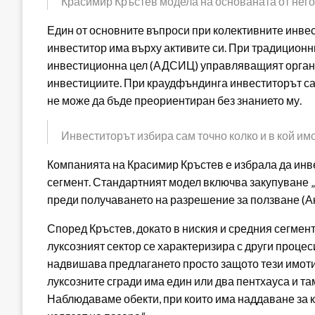
Красимир Кръстев модела на основаната от него
Един от основните въпроси при колективните инвес
инвеститор има върху активите си. При традицион
инвестиционна цел (АДСИЦ) управляващият орган м
инвестициите. При краудфъндинга инвеститорът сам 
не може да бъде преориентиран без знанието му.
Инвеститорът избира сам точно колко и в кой имот
Компанията на Красимир Кръстев е избрала да инве
сегмент. Стандартният модел включва закупуване 
преди получаването на разрешение за ползване (Ак
Според Кръстев, докато в ниския и средния сегмен
луксозният сектор се характеризира с други проце
надвишава предлагането просто защото тези имоти 
луксозните сгради има един или два пентхауса и т
Наблюдаваме обекти, при които има наддаване за к