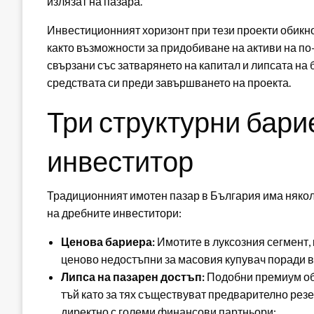
излязат на пазара.“
Инвестиционният хоризонт при тези проекти обикнов
както възможности за придобиване на активи на по-
свързани със затварянето на капитал и липсата на 
средствата си преди завършването на проекта.
Три структурни бари
инвеститор
Традиционният имотен пазар в България има някол
на дребните инвеститори:
Ценова бариера:
Имотите в луксозния сегмент, 
ценово недостъпни за масовия купувач поради ви
Липса на пазарен достъп:
Подобни премиум обе
тъй като за тях съществуват предварително рез
директно с големи финансови партньори;