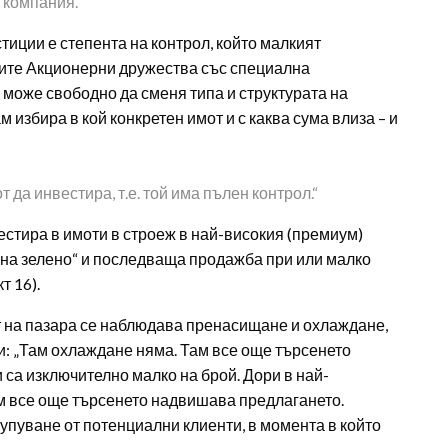
 компания.
тиции е степента на контрол, който малкият
ните Акционерни дружества със специална
оже свободно да сменя типа и структурата на
избира в кой конкретен имот и с каква сума влиза – и
 да инвестира, т.е. той има пълен контрол.“
стира в имоти в строеж в най-високия (премиум)
„на зелено“ и последваща продажба при или малко
т 16).
т на пазара се наблюдава пренасищане и охлаждане,
си: „Там охлаждане няма. Там все още търсенето
са изключително малко на брой. Дори в най-
ам все още търсенето надвишава предлагането.
упуване от потенциални клиенти, в момента в който