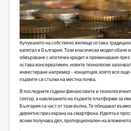
Купуването на собствено жилище остава традицион
капитал в България. Този класически модел обаче 
обвързване с ипотечен кредит и преминаване през
остава консервативен, новите технологии започват
инвестиране например – концепция, която все още е
първите си стъпки на местна почва.
В последните години финансовите и технологичните
сектор, а навлизането на първите платформи за им
България са част от тази вълна. Те обещават възм
директно през екрана на смартфона. Идеята е проста
всеки получава дял, пропорционален на вложеното,