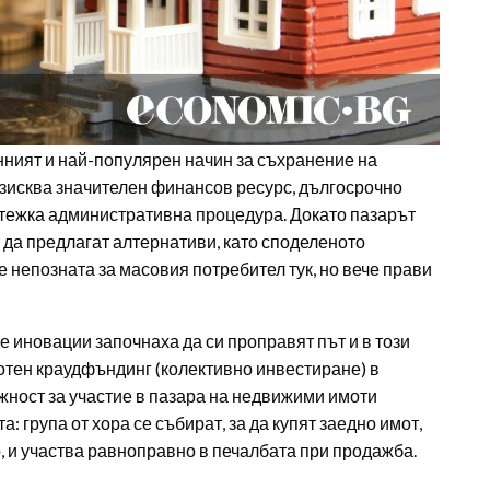
ният и най-популярен начин за съхранение на
изисква значителен финансов ресурс, дългосрочно
 тежка административна процедура. Докато пазарът
 да предлагат алтернативи, като споделеното
 непозната за масовия потребител тук, но вече прави
 иновации започнаха да си проправят път и в този
отен краудфъндинг (колективно инвестиране) в
ожност за участие в пазара на недвижими имоти
: група от хора се събират, за да купят заедно имот,
 и участва равноправно в печалбата при продажба.