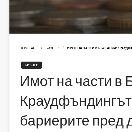
HOMEPAGE
БИЗНЕС
ИМОТ НА ЧАСТИ В БЪЛГАРИЯ: КРАУД
БИЗНЕС
Имот на части в 
Краудфъндингът
бариерите пред 