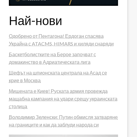
Най-нови
Одобрено от Пентагона! Ердоган спасява
Украйна с ATACMS, HIMARS и хиляди снаряди
Баскетболистките на Берое започват с
домакинство в Адриатическата лига
Шефът на шпионската централа на Асад се
крие в Москва
Мишената е Киев! Руската армия провежда
мащабна кампания на удари срещу украинската
столица
Володимир Зеленски: Путин обмисля затваряне
на границите и как да заблуди народа си