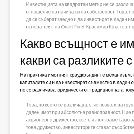
Инвестицията на квадратен метър не се различа
отношение на начина си на собственост. Това, по 
да се съберат заедно и да инвестират в даден и
основателят на Quart Fund, Красимир Кръстев, пр
Какво всъщност е и
какви са разликите
На практика имотният краудфъндинг е механизъм, к
капиталите си и да инвестират съвместно в даден 
не се различава юридически от традиционната поку
Това, по което се различава, е, че позволява гру
даден имот при абсолютна равноправност. Ние 
акционерно дружество, което използваме само з
това дружество, инвеститорите стават съсобстве