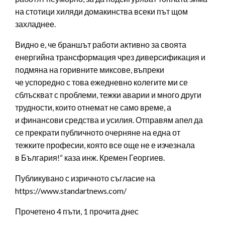
на стотици хиляди домакинства всеки път щом
захладнее.
Видно е, че браншът работи активно за своята
енергийна трансформация чрез диверсификация и
подмяна на горивните миксове, въпреки
че успоредно с това ежедневно колегите ми се
сблъскват с проблеми, тежки аварии и много други
трудности, които отнемат не само време, а
и финансови средства и усилия. Отправям апел да
се прекрати публичното очерняне на една от
тежките професии, която все още не е изчезнала
в България!“ каза инж. Кремен Георгиев.
Публикувано с изричното съгласие на
https://www.standartnews.com/
Прочетено 4 пъти, 1 прочита днес