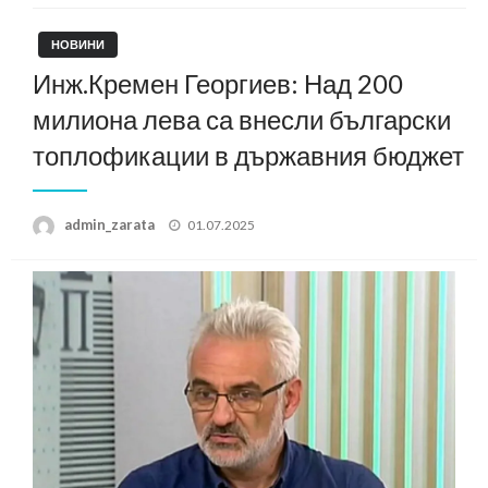
НОВИНИ
Инж.Кремен Георгиев: Над 200
милиона лева са внесли български
топлофикации в държавния бюджет
Posted
admin_zarata
01.07.2025
on