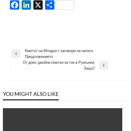
Facebook
LinkedIn
X
Share
Навигация
Кметът на Младост заговори за натиск.
Previous
Предложението
Post
От днес двойни сметки за ток в Румъния.
Next
Защо?
Post
YOU MIGHT ALSO LIKE