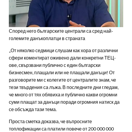
Според него българските централи са сред най-
големите данъкоплатци в страната
„От няколко седмици слушам как хора от различни
сфери коментират оживено дали конкретни ТЕЦ-
ове, свързвани публично с един български
бизнесмен, плащали или не плащали данъци! От
разговорите ми с колегите от централите знам, че
тези твърдения са лъжа. В последните дни гледам,
че много от тях обявиха и публично какви огромни
суми плащат за данъци поради огромния натиск да
се обсъжда тази тема.
Проста сметка доказва, че въпросните
топлофикации са платили повече от 200 000 000