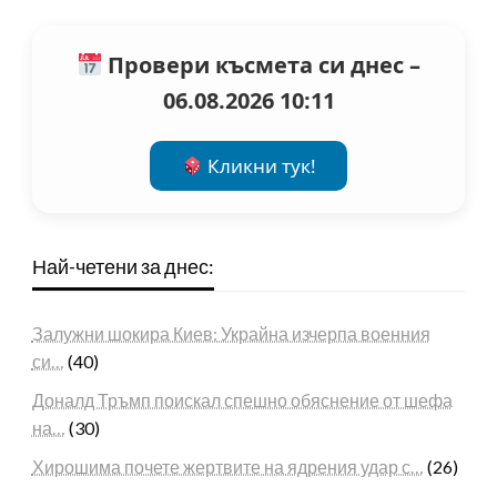
Провери късмета си днес –
06.08.2026 10:11
Кликни тук!
Най-четени за днес:
Залужни шокира Киев: Украйна изчерпа военния
си…
(40)
Доналд Тръмп поискал спешно обяснение от шефа
на…
(30)
Хирошима почете жертвите на ядрения удар с…
(26)