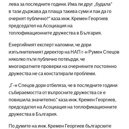
лева за последните години. Има ли друг „будала“
в тази държава да плаща такива суми и пак да го
очернят публично?“ каза инж. Кремен Георгиев
председател на Асоциация на
топлофикационните дружества в България.
Енергийният експерт напомни, че дори
изпълнителният директор на НАП г-н Румен Спецов
няколко пъти публично потвърди, че
многократните проверки на очерняните постоянно
дружества не са констатирали проблеми.
„Г-н Спецов дори отбеляза, че в последните години
събираемостта от въпросните дружества се е
повишила значително.“ каза инж. Кремен Георгиев,
председател на Асоциация на топлофикационните
дружества в България.
По думите на инж. Кремен Георгиев българските