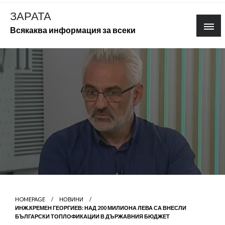
Skip
ЗАРАТА
to
Всякаква информация за всеки
content
HOMEPAGE
НОВИНИ
ИНЖ.КРЕМЕН ГЕОРГИЕВ: НАД 200 МИЛИОНА ЛЕВА СА ВНЕСЛИ
БЪЛГАРСКИ ТОПЛОФИКАЦИИ В ДЪРЖАВНИЯ БЮДЖЕТ