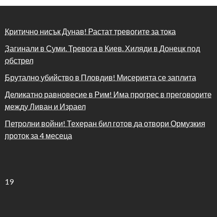
Критично нисък Дунав! Растат тревогите за тока
Загинали в Суми. Тревога в Киев. Хиляди в Донецк под
обстрел
Брутално убийство в Пловдив! Мисерията се заплита
Деликатно равновесие в Рим! Има прогрес в преговорите
между Ливан и Израел
Петролни войни! Техеран бил готов да отвори Ормузкия
проток за 4 месеца
19