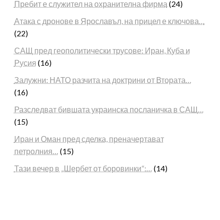
Пребит е служител на охранителна фирма
(24)
Атака с дронове в Ярославъл, на прицел е ключова…
(22)
САЩ пред геополитически трусове: Иран, Куба и
Русия
(16)
Залужни: НАТО разчита на доктрини от Втората…
(16)
Разследват бившата украинска посланичка в САЩ…
(15)
Иран и Оман пред сделка, преначертават
петролния…
(15)
Тази вечер в „Шербет от боровинки“:…
(14)