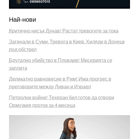
Най-нови
Критично нисък Дунав! Растат тревогите за тока
Загинали в Суми. Тревога в Киев. Хиляди в Донецк
под обстрел
Брутално убийство в Пловдив! Мисерията се
заплита
Деликатно равновесие в Рим! Има прогрес в
преговорите между Ливан и Израел
Петролни войни! Техеран бил готов да отвори
Ормузкия проток за 4 месеца