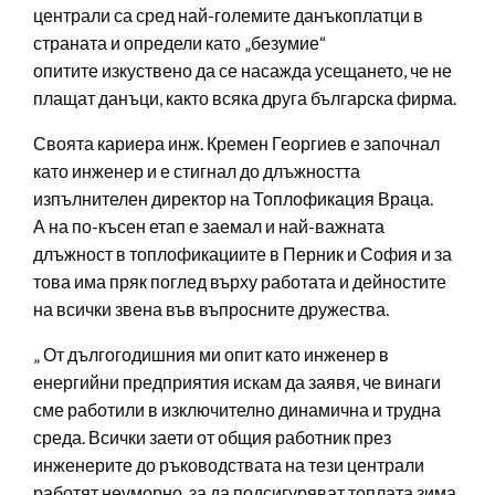
централи са сред най-големите данъкоплатци в
страната и определи като „безумие“
опитите изкуствено да се насажда усещането, че не
плащат данъци, както всяка друга българска фирма.
Своята кариера инж. Кремен Георгиев е започнал
като инженер и е стигнал до длъжността
изпълнителен директор на Топлофикация Враца.
А на по-късен етап е заемал и най-важната
длъжност в топлофикациите в Перник и София и за
това има пряк поглед върху работата и дейностите
на всички звена във въпросните дружества.
„ От дългогодишния ми опит като инженер в
енергийни предприятия искам да заявя, че винаги
сме работили в изключително динамична и трудна
среда. Всички заети от общия работник през
инженерите до ръководствата на тези централи
работят неуморно, за да подсигуряват топлата зима