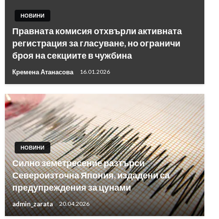
НОВИНИ
Правната комисия отхвърли активната
регистрация за гласуване, но ограничи
броя на секциите в чужбина
Кремена Атанасова
16.01.2026
НОВИНИ
Силно земетресение разтърси
Североизточна Япония, издадени са
предупреждения за цунами
admin_zarata
20.04.2026