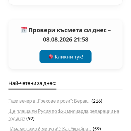
Провери късмета си днес –
08.08.2026 21:58
Кликни тук!
Най-четени за днес:
Тази вечер в „Грехове и рози“: Берак…
(216)
Ще плаща ли Русия по $20 милиарда репарации на
година?
(92)
„Имаме само 6 минути!“: Как Украйна…
(59)