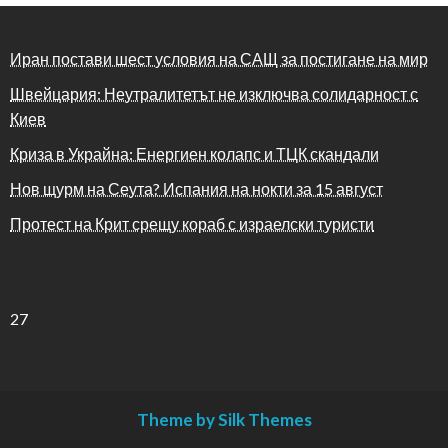
Иран постави шест условия на САЩ за постигане на мир
Швейцария: Неутралитетът не изключва солидарност с
Киев
Криза в Украйна: Енергиен колапс и ТЦК скандали
Нов щурм на Сеута? Испания на нокти за 15 август
Протест на Крит срещу кораб с израелски туристи
27
Theme by Silk Themes