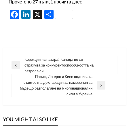
Прочетено 27 пъти, 1 прочита днес
Facebook
LinkedIn
X
Share
Навигация
Корекции на пазара! Канада не се
страхува за конкурентоспособността на
Previous
петрола си
Post
Париж, Лондон и Киев подписаха
съвместна декларация за намерения за
Next
бъдещо разполагане на многонационални
Post
сили в Украйна
YOU MIGHT ALSO LIKE