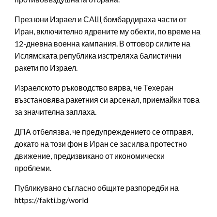
През юни Израел и САЩ бомбардираха части от
Иран, включително ядрените му обекти, по време на
12-дневна военна кампания. В отговор силите на
Ислямската република изстреляха балистични
ракети по Израел.
Израелското ръководство вярва, че Техеран
възстановява ракетния си арсенал, приемайки това
за значителна заплаха.
ДПА отбелязва, че предупреждението се отправя,
докато на този фон в Иран се засилва протестно
движение, предизвикано от икономически
проблеми.
Публикувано съгласно общите разпоредби на
https://fakti.bg/world