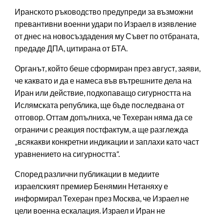
Иранското ръководство предупреди за възможни
превантивни военни удари по Израел в изявление
от днес на новосъздадения му Съвет по отбраната,
предаде ДПА, цитирана от БТА.
Органът, който беше сформиран през август, заяви,
че каквато и да е намеса във вътрешните дела на
Иран или действие, подкопаващо сигурността на
Ислямската република, ще бъде последвана от
отговор. Оттам допълниха, че Техеран няма да се
ограничи с реакция постфактум, а ще разглежда
„всякакви конкретни индикации и заплахи като част
уравнението на сигурността“.
Според различни публикации в медиите
израелският премиер Бенямин Нетаняху е
информирал Техеран през Москва, че Израел не
цели военна ескалация. Израел и Иран не