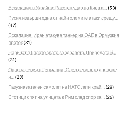
Ескалация в Украйна: Ракетен удар по Киев и…
(53)
Русия извърши една от най-големите атаки срещу…
(47)
Ескалация: Иран атакува танкер на ОАЕ в Ормузкия
проток
(31)
Наричат я бялото злато за здравето. Природата й…
(31)
Опасна серия в Германия! След летището дронове
и…
(29)
Разузнавателен самолет на НАТО лети край…
(28)
Стотици спят на улицата в Рим след спор за…
(26)