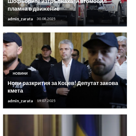
Шофьорите изтръпнаха! Автомобил
пламна в движение
admin_zarata
30.08.2025
НОВИНИ
Нови разкрития за Коцев! Депутат закова
кмета
admin_zarata
19.07.2025