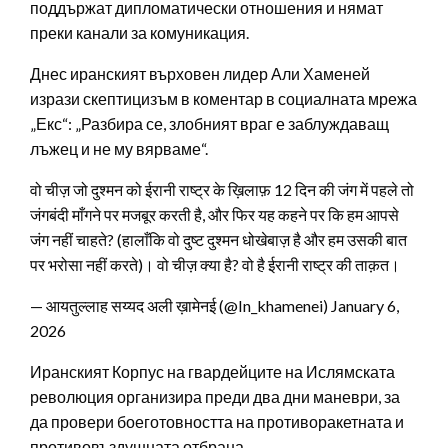
поддържат дипломатически отношения и нямат
преки канали за комуникация.
Днес иранският върховен лидер Али Хаменей
изрази скептицизъм в коментар в социалната мрежа
„Екс“: „Разбира се, злобният враг е заблуждаващ
лъжец и не му вярваме“.
वो चीज़ जो दुश्मन को ईरानी राष्ट्र के ख़िलाफ़ 12 दिन की जंग में पहले तो
जंगबंदी माँगने पर मजबूर करती है, और फिर यह कहने पर कि हम आपसे
जंग नहीं चाहते? (हालाँकि वो दुष्ट दुश्मन धोखेबाज़ है और हम उसकी बात
पर भरोसा नहीं करते)। वो चीज़ क्या है? वो है ईरानी राष्ट्र की ताक़त।
— आयतुल्लाह सय्यद अली ख़ामेनई (@In_khamenei) January 6,
2026
Иранският Корпус на гвардейците на Ислямската
революция организира преди два дни маневри, за
да провери боеготовността на противоракетната и
противовъздушната отбрана.