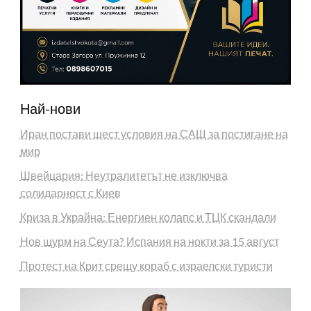
Най-нови
Иран постави шест условия на САЩ за постигане на
мир
Швейцария: Неутралитетът не изключва
солидарност с Киев
Криза в Украйна: Енергиен колапс и ТЦК скандали
Нов щурм на Сеута? Испания на нокти за 15 август
Протест на Крит срещу кораб с израелски туристи