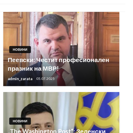
НОВИНИ
Пеевски: Честит професионален
празник на МВР!
admin_zarata
05.07.2025
НОВИНИ
„The Washington Post“: Зеленски