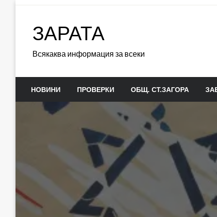
Skip
to
ЗАРАТА
content
Всякаква информация за всеки
НОВИНИ
ПРОВЕРКИ
ОБЩ. СТ.ЗАГОРА
ЗА