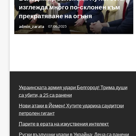
изглежда много по-склонен към
прекратяване на огъня
admin_zarata
07.08.2025
Украинската армия удари Белгород! Трима души
са убити, а 25 са ранени
Нови атаки в Йемен! Хутите удариха саудитски
петролен гигант
Парите в ерата на изкуствения интелект
Руски въздушни удари в Украйна: Деца са ранени