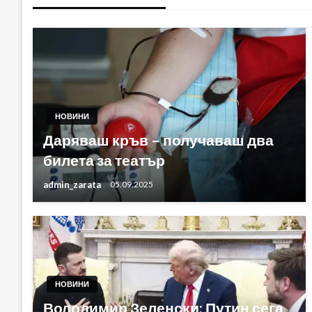
НОВИНИ
Даряваш кръв – получаваш два
билета за театър
admin_zarata
05.09.2025
НОВИНИ
Володимир Зеленски: Путин сега