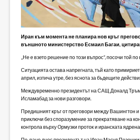
Иран към момента не планира нов кръг прегов
външното министерство Есмаил Багаи, цитиран
„Не е взето решение по този въпрос“, посочи той п
Ситуацията остава напрегната, тъй като примирието
април, изтича утре, без яснота за бъдещите действи
Междувременно президентът на САЩ Доналд Тръмп 
Исламабад за нови разговори.
Предишният кръг от преговори между Вашингтон и 
приключи без споразумение за прекратяване на ко
контрола върху Ормузки проток и иранската ядрена
По-рано днес президентът на Иран Масуд Пезешкиа