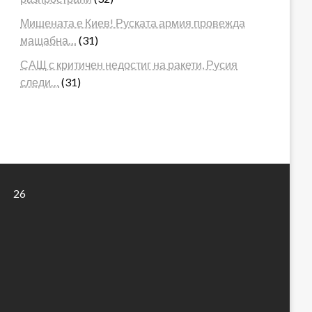
Мишената е Киев! Руската армия провежда
мащабна…
(31)
САЩ с критичен недостиг на ракети, Русия
следи…
(31)
26