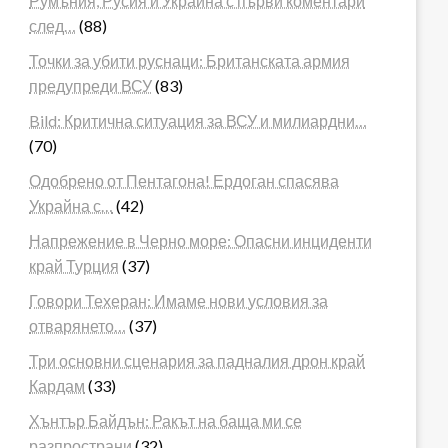
Румъния, Русия и Украйна с първи коментари
след…
(88)
Точки за убити руснаци: Британската армия
предупреди ВСУ
(83)
Bild: Критична ситуация за ВСУ и милиардни…
(70)
Одобрено от Пентагона! Ердоган спасява
Украйна с…
(42)
Напрежение в Черно море: Опасни инциденти
край Турция
(37)
Говори Техеран: Имаме нови условия за
отварянето…
(37)
Три основни сценария за падналия дрон край
Кардам
(33)
Хънтър Байдън: Ракът на баща ми се
разпространи
(32)