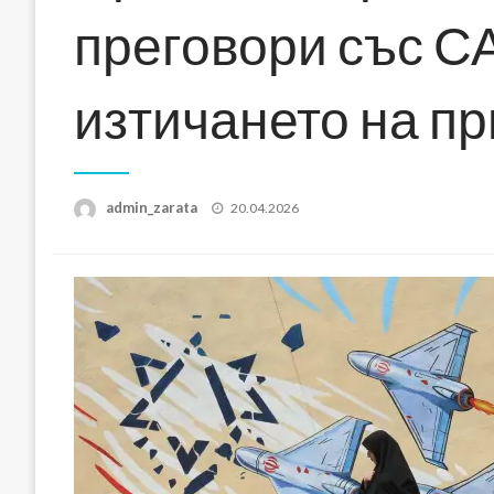
преговори със С
изтичането на п
Posted
admin_zarata
20.04.2026
on