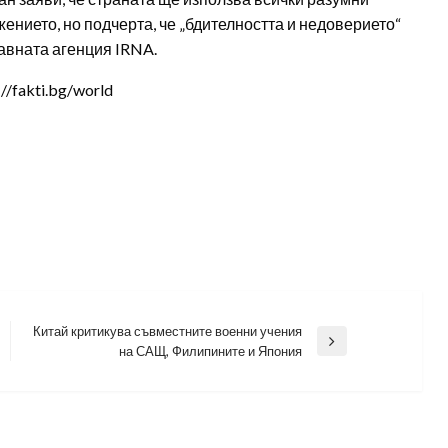
нието, но подчерта, че „бдителността и недоверието“
авната агенция IRNA.
/fakti.bg/world
Китай критикува съвместните военни учения
Next
на САЩ, Филипините и Япония
Post