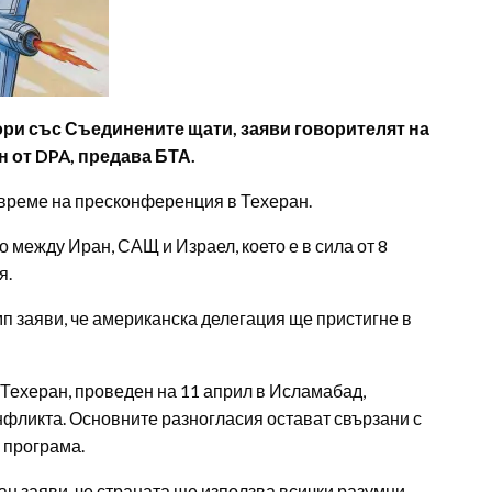
ори със Съединените щати, заяви говорителят на
 от DPA, предава БТА.
о време на пресконференция в Техеран.
 между Иран, САЩ и Израел, което е в сила от 8
я.
заяви, че американска делегация ще пристигне в
Техеран, проведен на 11 април в Исламабад,
нфликта. Основните разногласия остават свързани с
 програма.
н заяви, че страната ще използва всички разумни