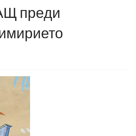
АЩ преди
римирието