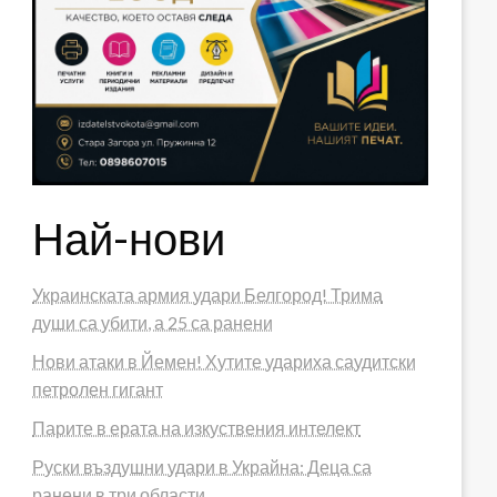
Най-нови
Украинската армия удари Белгород! Трима
души са убити, а 25 са ранени
Нови атаки в Йемен! Хутите удариха саудитски
петролен гигант
Парите в ерата на изкуствения интелект
Руски въздушни удари в Украйна: Деца са
ранени в три области