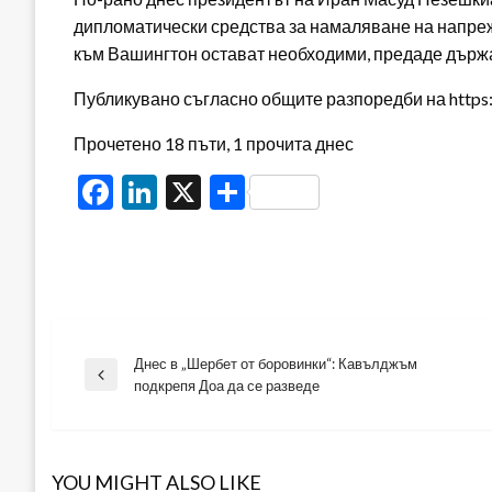
дипломатически средства за намаляване на напреже
към Вашингтон остават необходими, предаде държ
Публикувано съгласно общите разпоредби на https:/
Прочетено 18 пъти, 1 прочита днес
Facebook
LinkedIn
X
Share
Днес в „Шербет от боровинки“: Кавълджъм
Навигация
Previous
подкрепя Доа да се разведе
Post
YOU MIGHT ALSO LIKE