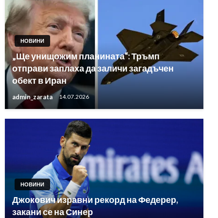
НОВИНИ
„Ще унищожим планината“: Тръмп
отправи заплаха да заличи загадъчен
обект в Иран
admin_zarata
14.07.2026
НОВИНИ
Джокович изравни рекорд на Федерер,
закани се на Синер