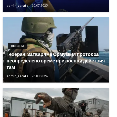
admin_zarata
10.07.2025
НОВИНИ
Техеран: Затваряме Ормузкия проток за
неопределено време при военни действия
там
admin_zarata
28.03.2026