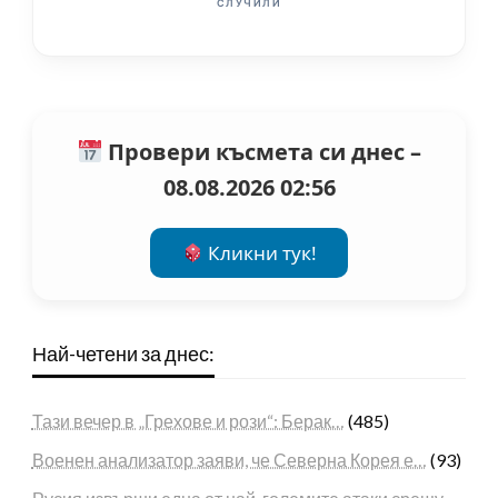
СЛУЧИЛИ
Провери късмета си днес –
08.08.2026 02:56
Кликни тук!
Най-четени за днес:
Тази вечер в „Грехове и рози“: Берак…
(485)
Военен анализатор заяви, че Северна Корея е…
(93)