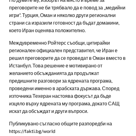
преговорите не би трябвало да е повод за „медийни
игри“. Турция, Оман и няколко други регионални
страни са изразили готовност да бъдат домакини,
което Иран оценява положително.
Междувременно Ройтерс съобщи, цитирайки
регионален официален представител, че Иран е
решил преговорите да се проведат в Оман вместо в
Истанбул. Това решение е мотивирано от
желанието обсъжданията да продължат
предишните разговори за ядрената програма,
проведени именно в арабската държава. Според
източника Техеран настоява фокусът да бъде
изцяло върху ядрената му програма, докато САЩ
искат да обсъждат и други въпроси.
Публикувано съгласно общите разпоредби на
https://fakti.bg/world