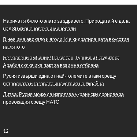
Наричат я бялото злато за здравето. Природата й е дала
над 80 жизненоважни минерали
В нея има авокадо и ягоди. И е хидратиращата вкусотия
на лятото
Без ядрени амбиции! Пакистан, Турция и Саудитска
Арабия сключиха пакт за взаимна отбрана
Русия извърши една от най-големите атаки срещу
петролната и газовата индустрия на Украйна
Литва: Русия може да използва украински дронове за
провокация срещу НАТО
12