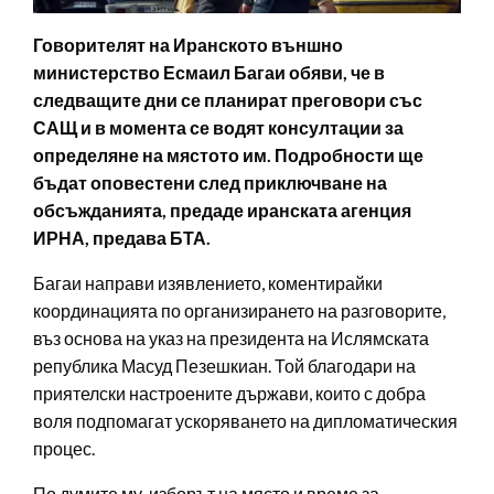
Говорителят на Иранското външно
министерство Есмаил Багаи обяви, че в
следващите дни се планират преговори със
САЩ и в момента се водят консултации за
определяне на мястото им. Подробности ще
бъдат оповестени след приключване на
обсъжданията, предаде иранската агенция
ИРНА, предава БТА.
Багаи направи изявлението, коментирайки
координацията по организирането на разговорите,
въз основа на указ на президента на Ислямската
република Масуд Пезешкиан. Той благодари на
приятелски настроените държави, които с добра
воля подпомагат ускоряването на дипломатическия
процес.
По думите му, изборът на място и време за