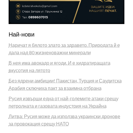
Най-нови
Наричат я бялото злато за здравето. Природата й е
дала над 80 жизненоважни минерали
В нея има авокадо и ягоди. И е хидратиращата
вкусотия на лятото
Без ядрени амбиции! Пакистан, Турция и Саудитска
Арабия сключиха пакт за взаимна отбрана
Русия извърши една от най-големите атаки срещу
петролната и газовата индустрия на Украйна
Литва: Русия може да използва украински дронове
за провокация срещу НАТО