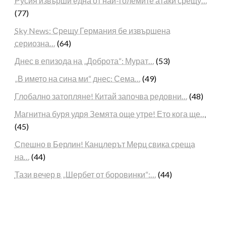
Русия извърши една от най-големите атаки срещу…
(77)
Sky News: Срещу Германия бе извършена
сериозна…
(64)
Днес в епизода на „Доброта“: Мурат…
(53)
„В името на сина ми“ днес: Сема…
(49)
Глобално затопляне! Китай започва редовни…
(48)
Магнитна буря удря Земята още утре! Ето кога ще…
(45)
Спешно в Берлин! Канцлерът Мерц свика среща
на…
(44)
Тази вечер в „Шербет от боровинки“:…
(44)