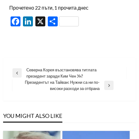
Прочетено 22 пъти, 1 прочита днес
Facebook
LinkedIn
X
Share
Навигация
Северна Корея възстановява титлата
Previous
президент заради Ким Чен Ун?
Post
Президентът на Тайван: Нужни са ни по-
Next
високи разходи за отбрана
Post
YOU MIGHT ALSO LIKE