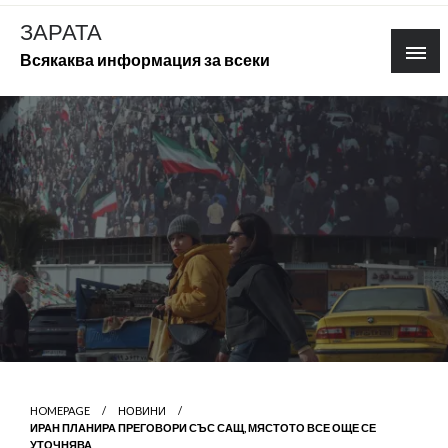
Skip
ЗАРАТА
to
Всякаква информация за всеки
content
HOMEPAGE
НОВИНИ
ИРАН ПЛАНИРА ПРЕГОВОРИ СЪС САЩ, МЯСТОТО ВСЕ ОЩЕ СЕ
УТОЧНЯВА