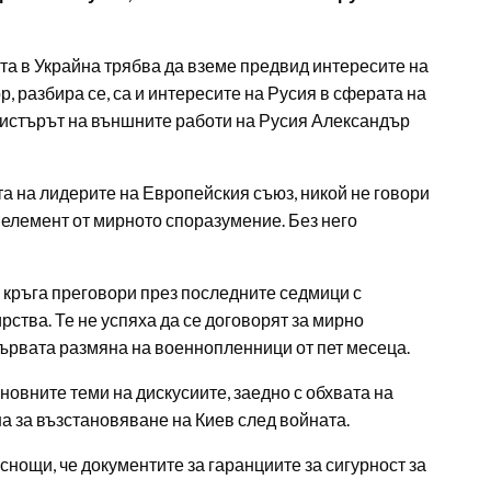
та в Украйна трябва да вземе предвид интересите на
р, разбира се, са и интересите на Русия в сферата на
инистърът на външните работи на Русия Александър
а на лидерите на Европейския съюз, никой не говори
в елемент от мирното споразумение. Без него
 кръга преговори през последните седмици с
тва. Те не успяха да се договорят за мирно
първата размяна на военнопленници от пет месеца.
сновните теми на дискусиите, заедно с обхвата на
на за възстановяване на Киев след войната.
нощи, че документите за гаранциите за сигурност за