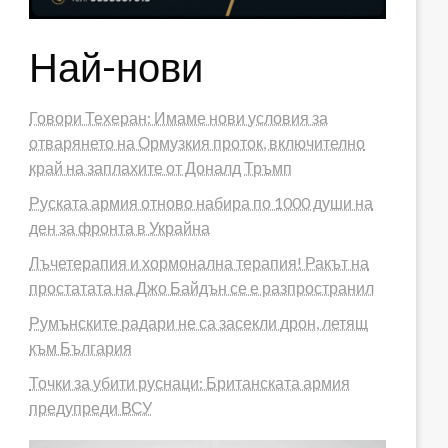
Най-нови
Говори Техеран: Имаме нови условия за
отварянето на Ормузкия проток, включително
край на заплахите от Доналд Тръмп
Руската армия отново набира по 1000 души на
ден за фронта в Украйна
Лъчетерапия и хормонална терапия! Ракът на
простатата на Джо Байдън се е разпространил
Румънските радари не са засекли дрон, летящ
към България
Точки за убити руснаци: Британската армия
предупреди ВСУ