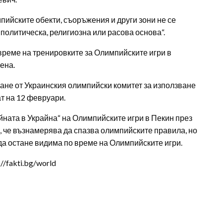
пийските обекти, съоръжения и други зони не се
политическа, религиозна или расова основа“.
о време на тренировките за Олимпийските игри в
ена.
ане от Украинския олимпийски комитет за използване
ат на 12 февруари.
ойната в Украйна“ на Олимпийските игри в Пекин през
за, че възнамерява да спазва олимпийските правила, но
а остане видима по време на Олимпийските игри.
/fakti.bg/world