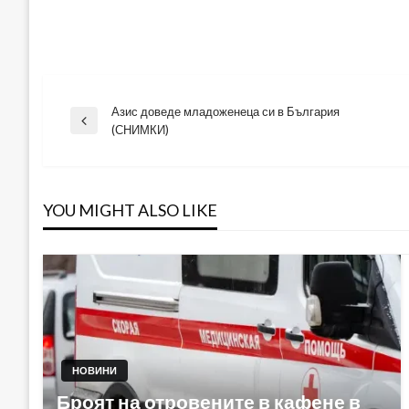
Азис доведе младоженеца си в България
Навигация
Previous
(СНИМКИ)
Post
YOU MIGHT ALSO LIKE
НОВИНИ
Броят на отровените в кафене в