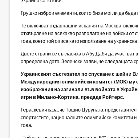
Украйна са готови.
Грушко изброи елементи, които биха могли да бъдат
Те включват отдавнашни искания на Москва, включи
отхвърляне на всякакво разполагане на войски от 
това, което той описа като използване на украинска
Двете страни се съгласиха в Абу Даби да участват в
определена дата. Зеленски заяви, че следващата 
Украинският състезател по спускане с шейни В
Международния олимпийски комитет (МОК) му е к
изображения на загинали във войната в Украй
игри в Милано-Кортина, предаде Ройтерс.
Гераскевич каза, че Тошио Цурунага, представител
спортистите, националните олимпийски комитети и 
това.
„Той каза, че причината е правило 50“, заяви Гераск