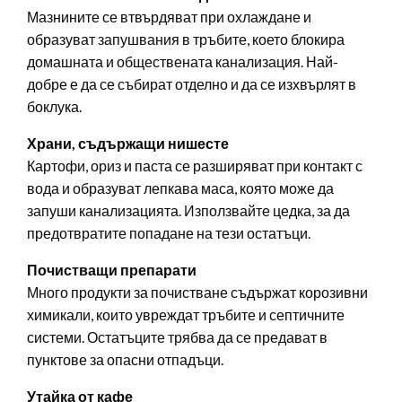
Мазнините се втвърдяват при охлаждане и
образуват запушвания в тръбите, което блокира
домашната и обществената канализация. Най-
добре е да се събират отделно и да се изхвърлят в
боклука.
Храни, съдържащи нишесте
Картофи, ориз и паста се разширяват при контакт с
вода и образуват лепкава маса, която може да
запуши канализацията. Използвайте цедка, за да
предотвратите попадане на тези остатъци.
Почистващи препарати
Много продукти за почистване съдържат корозивни
химикали, които увреждат тръбите и септичните
системи. Остатъците трябва да се предават в
пунктове за опасни отпадъци.
Утайка от кафе