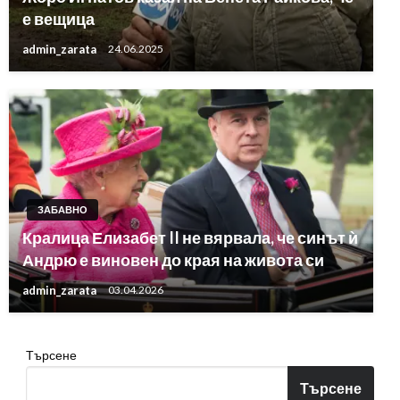
е вещица
admin_zarata
24.06.2025
ЗАБАВНО
Кралица Елизабет II не вярвала, че синът ѝ
Андрю е виновен до края на живота си
admin_zarata
03.04.2026
Търсене
Търсене