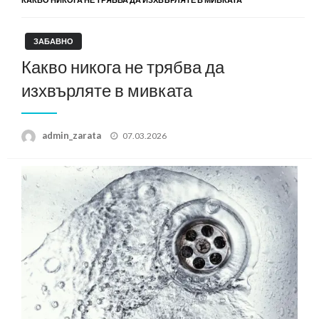
ЗАБАВНО
Какво никога не трябва да
изхвърляте в мивката
Posted
admin_zarata
07.03.2026
on