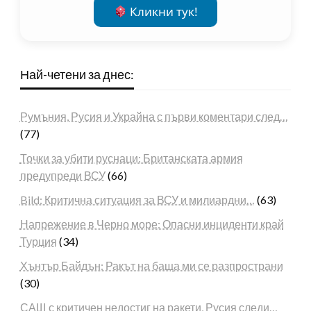
Кликни тук!
Най-четени за днес:
Румъния, Русия и Украйна с първи коментари след…
(77)
Точки за убити руснаци: Британската армия
предупреди ВСУ
(66)
Bild: Критична ситуация за ВСУ и милиардни…
(63)
Напрежение в Черно море: Опасни инциденти край
Турция
(34)
Хънтър Байдън: Ракът на баща ми се разпространи
(30)
САЩ с критичен недостиг на ракети, Русия следи…