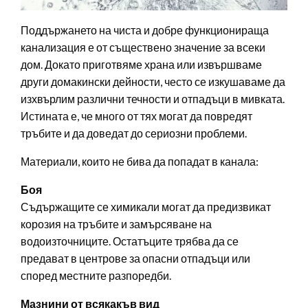
Поддържането на чиста и добре функционираща
канализация е от съществено значение за всеки
дом. Докато приготвяме храна или извършваме
други домакински дейности, често се изкушаваме да
изхвърлим различни течности и отпадъци в мивката.
Истината е, че много от тях могат да повредят
тръбите и да доведат до сериозни проблеми.
Материали, които не бива да попадат в канала:
Боя
Съдържащите се химикали могат да предизвикат
корозия на тръбите и замърсяване на
водоизточниците. Остатъците трябва да се
предават в центрове за опасни отпадъци или
според местните разпоредби.
Мазнини от всякакъв вид