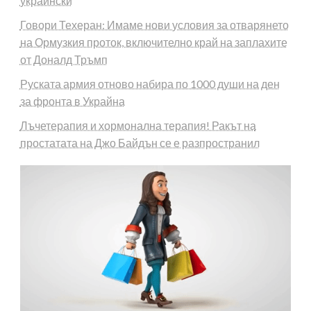
украински
Говори Техеран: Имаме нови условия за отварянето
на Ормузкия проток, включително край на заплахите
от Доналд Тръмп
Руската армия отново набира по 1000 души на ден
за фронта в Украйна
Лъчетерапия и хормонална терапия! Ракът на
простатата на Джо Байдън се е разпространил