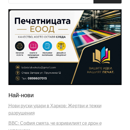
Най-нови
Нови руски удари в Харков: Жертви и тежки
разрушения
ВВС: София смята, че взривилият се дрон е