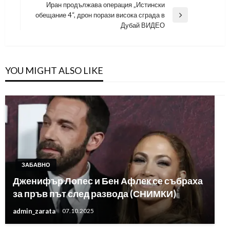
Post
Иран продължава операция „Истински
обещание 4“, дрон порази висока сграда в
Next
Дубай ВИДЕО
Post
YOU MIGHT ALSO LIKE
ЗАБАВНО
Дженифър Лопес и Бен Афлек се събраха
за пръв път след развода (СНИМКИ)
admin_zarata
07.10.2025