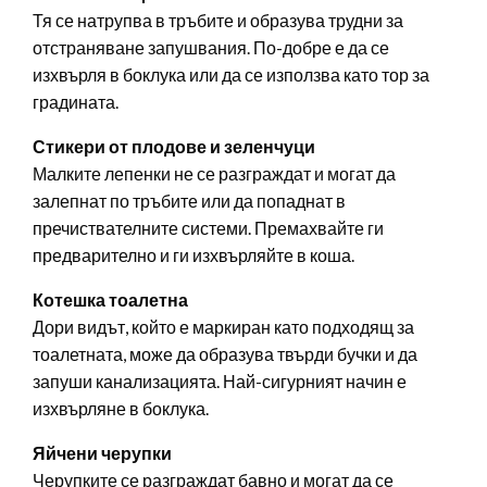
Тя се натрупва в тръбите и образува трудни за
отстраняване запушвания. По-добре е да се
изхвърля в боклука или да се използва като тор за
градината.
Стикери от плодове и зеленчуци
Малките лепенки не се разграждат и могат да
залепнат по тръбите или да попаднат в
пречиствателните системи. Премахвайте ги
предварително и ги изхвърляйте в коша.
Котешка тоалетна
Дори видът, който е маркиран като подходящ за
тоалетната, може да образува твърди бучки и да
запуши канализацията. Най-сигурният начин е
изхвърляне в боклука.
Яйчени черупки
Черупките се разграждат бавно и могат да се