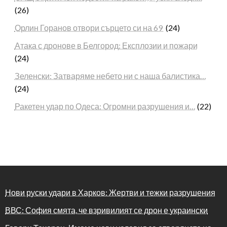
(26)
Орлин Горанов отвори сърцето си на 69
(24)
Атака с дронове в Белгород: Експлозии и пожари
(24)
Зеленски: Затваряме небето ни с наша балистика…
(24)
Ракетен удар по Одеса: Огромни разрушения и…
(22)
Нови руски удари в Харков: Жертви и тежки разрушения
ВВС: София смята, че взривилият се дрон е украински