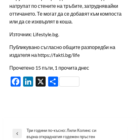
натрупат по стените на тръбите, затруднявайки
оттичането. Те могат да се добавят към компоста
или да се изхвърлят в коша.
Източник: Lifestyle.bg.
Публикувано съгласно общите разпоредби на
издателя на https://fakti.bg/life
Прочетено 15 пъти, 1 прочита днес
Facebook
LinkedIn
X
Share
Навигация
Три години по-късно: Лили Колинс си
Previous
върна откраднатия годежен пръстен