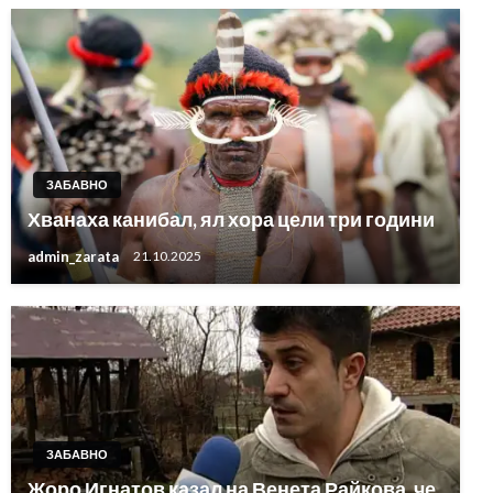
ЗАБАВНО
Хванаха канибал, ял хора цели три години
admin_zarata
21.10.2025
ЗАБАВНО
Жоро Игнатов казал на Венета Райкова, че