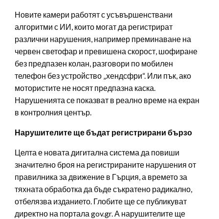
Новите камери работят с усъвършенствани
алгоритми с ИИ, които могат да регистрират
различни нарушения, например преминаване на
червен светофар и превишена скорост, шофиране
без предпазен колан, разговори по мобилен
телефон без устройство „хендсфри“. Или пък, ако
мотористите не носят предпазна каска.
Нарушенията се показват в реално време на екран
в контролния център.
Нарушителите ще бъдат регистрирани бързо
Целта е новата дигитална система да повиши
значително броя на регистрираните нарушения от
правилника за движение в Гърция, а времето за
тяхната обработка да бъде съкратено радикално,
отбелязва изданието. Глобите ще се публикуват
директно на портала gov.gr. А нарушителите ще