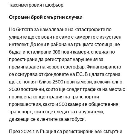
таксиметровият шофьор.
Огромен брой смъртни случаи
Но битката за намаляване на катастрофите по
улиците ще се води не само с камерите с изкуствен
интелект. До юни в района на гръцката столица ще
бъдат инсталирани 388 нови камери, специално
проектирани да регистрират нарушения за
преминаване на червен светофар. Финансирането
се осигурява от фондовете на ЕС. В цялата страна
ще се появят близо 2500 нови камери, включително
2000 постоянни, които ще следят трафика на места с
повишена концентрация на транспортни
произшествия, както и 500 камери в обществения
транспорт, които ще следят за нарушители,
движещи се в лентите за автобуси.
През 2024 г. в Гърция са регистрирани 665 смъртни