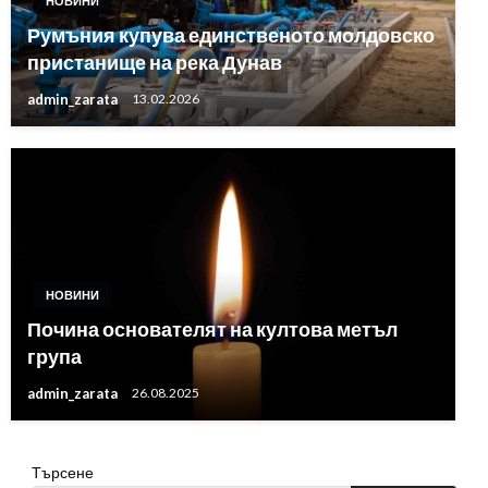
НОВИНИ
Румъния купува единственото молдовско
пристанище на река Дунав
admin_zarata
13.02.2026
НОВИНИ
Почина основателят на култова метъл
група
admin_zarata
26.08.2025
Търсене