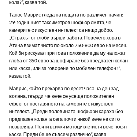
кола?“, казва той.
Танос Маврис гледа на нещата по различен начин:
29-годишният таксиметров шофьор смята, че
камерите с изкуствен интелект са нещо добро.
„Страхът от глоби върши работа. Повечето хора в
Атина взимат чисто по около 750-800 евро на месец.
Кой би рискувал при това положение да му наложат
глоба от 350 евро за шофиране без предпазен колан
или каска, или за говорене по мобилен телефон?“,
казва той.
Маврис, който прекарва по десет часа на ден зад
волана, твърди, че вече се усеща положителен
ефект от поставянето на камерите с изкуствен
интелект: „Преди половината шофьори караха без
предпазен колан, а сега почти никой вече не си го
позволява. Почти всички мотоциклетисти вече носят
каски. Преди беше съвсем различно“, казва