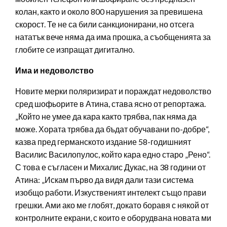
колан, както и около 800 нарушения за превишена
скорост. Те не са били санкционирани, но отсега
нататък вече няма да има прошка, а съобщенията за
глобите се изпращат дигитално.
Има и недоволство
Новите мерки поляризират и пораждат недоволство
сред шофьорите в Атина, става ясно от репортажа.
„Който не умее да кара както трябва, пак няма да
може. Хората трябва да бъдат обучавани по-добре“,
казва пред германското издание 58-годишният
Василис Василопулос, който кара едно старо „Рено“.
С това е съгласен и Михалис Дукас, на 38 години от
Атина: „Искам първо да видя дали тази система
изобщо работи. Изкуственият интелект също прави
грешки. Ами ако ме глобят, докато боравя с някой от
контролните екрани, с които е оборудвана новата ми