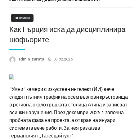
НОВИНИ
Как Гърция иска да дисциплинира
шофьорите
Posted
admin_zarata
03.02.2026
on
"Умни" камери с изкуствен интелект (ИИ) вече
следят пътния трафик на осем възлови кръстовища
в региона около гръцката столица Атина и записват
всички нарушения. През декември 2025 г. започна
пробната фаза на проекта, а от края на януари
системата вече работи. За нея разказва
германският „Тагесцайтунг“.