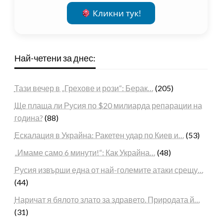
Кликни тук!
Най-четени за днес:
Тази вечер в „Грехове и рози“: Берак…
(205)
Ще плаща ли Русия по $20 милиарда репарации на
година?
(88)
Ескалация в Украйна: Ракетен удар по Киев и…
(53)
„Имаме само 6 минути!“: Как Украйна…
(48)
Русия извърши една от най-големите атаки срещу…
(44)
Наричат я бялото злато за здравето. Природата й…
(31)