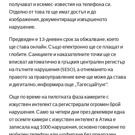
получават и есемес-известия на телефона си.
Отделно от това те ще имат достъп и до
изображения, документиращи извършеното
нарушение.
Предвиден е 13-дневен срок за обжалване, което
ще става онлайн. Също електронно ще се плащат и
глобите. Санкциите и наказателните точки ще се
вписват автоматично в гръцкия централен регистър
на пътните нарушения (SESO), а отнемането на
правото за правоуправление вече ще може да става
и дигитално, информира още „Тагесцайтунг“.
Още по време на пилотната фаза камерите с
изкуствен интелект са регистрирали огромен брой
нарушения. Само за четири дни през декември една
от осемте камери с изкуствен интелект в Атика е
записала над 1000 нарушения, основно говорене по
мобилен телефон или шофиране без предпазен