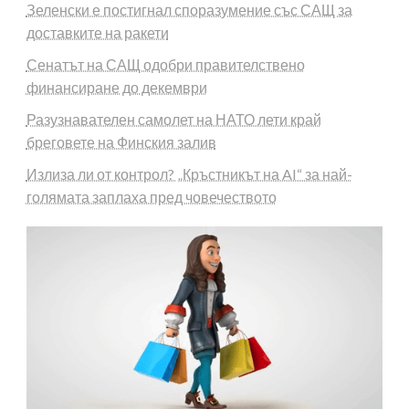
Зеленски е постигнал споразумение със САЩ за
доставките на ракети
Сенатът на САЩ одобри правителствено
финансиране до декември
Разузнавателен самолет на НАТО лети край
бреговете на Финския залив
Излиза ли от контрол? „Кръстникът на AI“ за най-
голямата заплаха пред човечеството