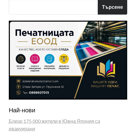
Търсене
Най-нови
Близо 175 000 жители в Южна Япония са
евакуирани