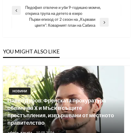
Навигация
Педофил отвлече и уби 9-годишно момче,
Previous
откриха трупа на детето в езеро
Post
Първи епизод от 2 сезон на „Кървави
Next
цветя“: Коварният план на Сабиха
Post
YOU MIGHT ALSO LIKE
НОВИНИ
Павел Дуров: Френската прокуратура
обвинява Х и Мъск в същите
престъпления, извършвани от местното
правителство
admin_zarata
10.05.2026