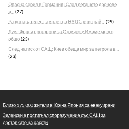
Опасна серия в Германия! След летището дронове
и…
(27)
Разузнавателен самолет на НАТО лети край…
(25)
Луис Фонси проговори за Стоичков: Имаме много
общо
(23)
След натиск от САЩ: Киев обеща мир за петрола в…
(23)
Близо 175 000 жители в Южна Япония са евакуирани
Зеленски е постигнал споразумение със САЩ за
доставките на ракети