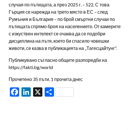
случая по пътищата, а през 2025 г. – 522. С това
Гърция се нарежда на трето място в ЕС – след
Румъния и България – по брой смъртни случаи по
пътищата спрямо броя на населението. От камерите
с изкуствен интелект се очаква да се подобри
дисциплина на пътя, което би спасило човешки
животи, се казва в публикацията на „Тагесцайтунг“.
Публикувано съгласно общите разпоредби на
https://fakti.bg/world
Прочетено 35 пъти, 1 прочита днес
Facebook
LinkedIn
X
Share