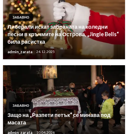
ЗАБАВНО
Либерали искат забраната на коледни
песни в кръчмите на Острова, „Jingle Bells“
била расистка
admin_zarata
24.12.2025
ЗАБАВНО
Защо на „Разпети петък“ се минава под
масата
admin_zarata
10.04.2026