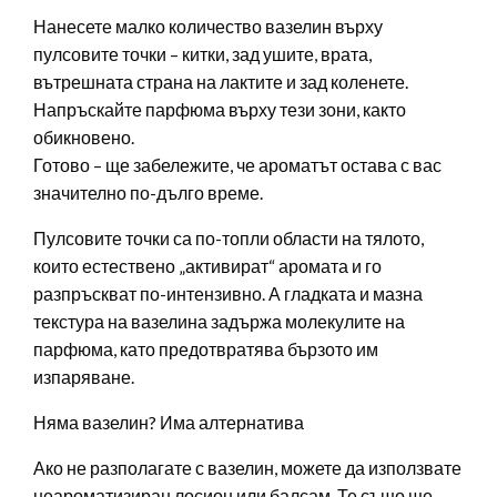
Нанесете малко количество вазелин върху
пулсовите точки – китки, зад ушите, врата,
вътрешната страна на лактите и зад коленете.
Напръскайте парфюма върху тези зони, както
обикновено.
Готово – ще забележите, че ароматът остава с вас
значително по-дълго време.
Пулсовите точки са по-топли области на тялото,
които естествено „активират“ аромата и го
разпръскват по-интензивно. А гладката и мазна
текстура на вазелина задържа молекулите на
парфюма, като предотвратява бързото им
изпаряване.
Няма вазелин? Има алтернатива
Ако не разполагате с вазелин, можете да използвате
неароматизиран лосион или балсам. Те също ще