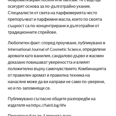
осигурят основа за по-дълготрайно ухание.
Специалисти от света на парфюмерията често
препоръчват и парфюмни масла, които по своята
същност са по-концентрирани и дълготрайни от
традиционните спрейове.
Любопитен факт: според проучване, публикувано в
International Journal of Cosmetic Science, определени
аромати като ванилия, сандалово дърво и жасмин
доказано повишават увереността и влияят
положително върху самочувствието. Комбинацията
от правилен аромат и правилна техника на
нанасяне може да ви направи не само по-уверени,
но и по-запомнящи се.
Публикувано съгласно общите разпоредби на
издателя на https://fakti.bg/life
Прочетено 8 пъти, 1 прочита днес