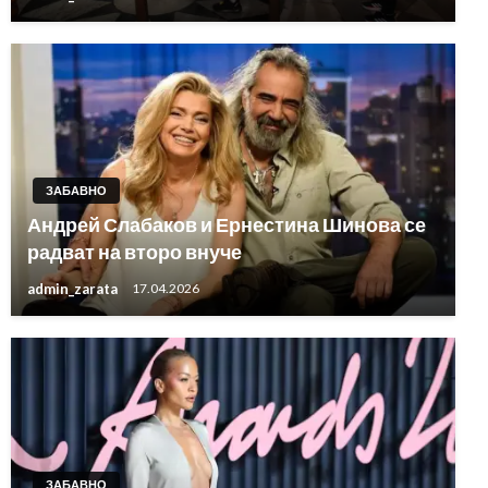
ЗАБАВНО
Андрей Слабаков и Ернестина Шинова се
радват на второ внуче
admin_zarata
17.04.2026
ЗАБАВНО