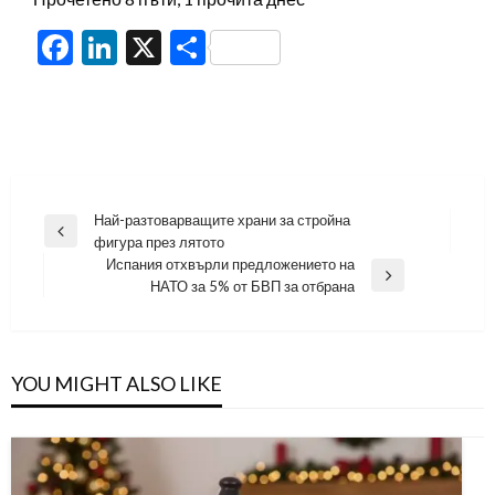
Facebook
LinkedIn
X
Share
Навигация
Най-разтоварващите храни за стройна
Previous
фигура през лятото
Post
Испания отхвърли предложението на
Next
НАТО за 5% от БВП за отбрана
Post
YOU MIGHT ALSO LIKE