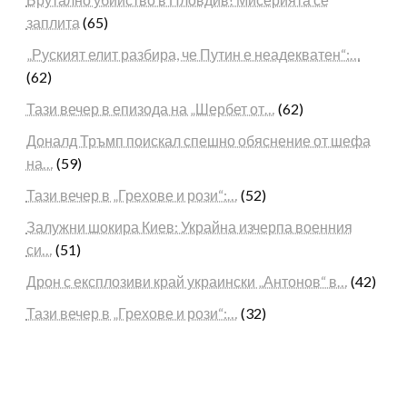
заплита
(65)
„Руският елит разбира, че Путин е неадекватен“:…
(62)
Тази вечер в епизода на „Шербет от…
(62)
Доналд Тръмп поискал спешно обяснение от шефа
на…
(59)
Тази вечер в „Грехове и рози“:…
(52)
Залужни шокира Киев: Украйна изчерпа военния
си…
(51)
Дрон с експлозиви край украински „Антонов“ в…
(42)
Тази вечер в „Грехове и рози“:…
(32)