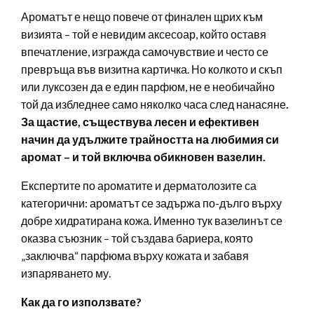
Ароматът е нещо повече от финален щрих към
визията – той е невидим аксесоар, който оставя
впечатление, изгражда самочувствие и често се
превръща във визитна картичка. Но колкото и скъп
или луксозен да е един парфюм, не е необичайно
той да избледнее само няколко часа след нанасяне
.
За щастие, съществува лесен и ефективен
начин да удължите трайността на любимия си
аромат – и той включва обикновен вазелин.
Експертите по ароматите и дерматолозите са
категорични: ароматът се задържа по-дълго върху
добре хидратирана кожа. Именно тук вазелинът се
оказва съюзник – той създава бариера, която
„заключва“ парфюма върху кожата и забавя
изпаряването му.
Как да го използвате?