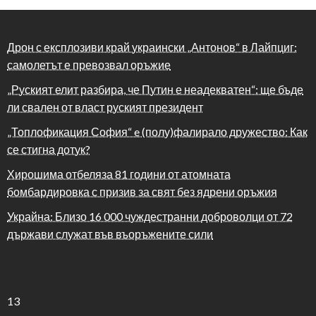
Дрон с експлозиви край украински „Антонов“ в Лайпциг:
самолетът е превозвал оръжие
„Руският елит разбира, че Путин е неадекватен“: ще бъде
ли свален от власт руският президент
„Топлофикация София“ e (полу)фалирало дружество: Как
се стигна дотук?
Хирошима отбеляза 81 години от атомната
бомбардировка с призив за свят без ядрени оръжия
Украйна: Близо 16 000 чуждестранни доброволци от 72
държави служат във въоръжените сили
13