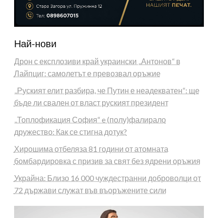
Най-нови
Дрон с експлозиви край украински „Антонов“ в
Лайпциг: самолетът е превозвал оръжие
„Руският елит разбира, че Путин е неадекватен“: ще
бъде ли свален от власт руският президент
„Топлофикация София“ e (полу)фалирало
дружество: Как се стигна дотук?
Хирошима отбеляза 81 години от атомната
бомбардировка с призив за свят без ядрени оръжия
Украйна: Близо 16 000 чуждестранни доброволци от
72 държави служат във въоръжените сили