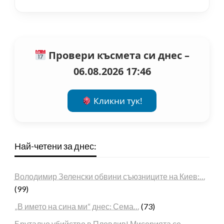
Провери късмета си днес –
06.08.2026 17:46
Кликни тук!
Най-четени за днес:
Володимир Зеленски обвини съюзниците на Киев:…
(99)
„В името на сина ми“ днес: Сема…
(73)
Брутално убийство в Пловдив! Мисерията се