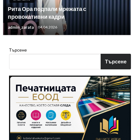
Рита Ора подпали мрежата с
провокативни кадри
admin_zarata
04.04.2026
Търсене
Търсене