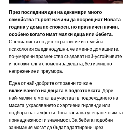
През последния ден на декември много
семейства търсят начини да посрещнат Новата
година у дома по спокоен, но празничен начин,
особено когато имат малки деца или бебета.
Специалисти по детско развитие и семейна
психология са единодушни, че именно домашните,
по-умерени празненства създават най-устойчивите
и положителни спомени за децата, без излишно
напрежение и преумора.
Една от най-добрите отправни точки е
включването на децата в подготовката
. Дори
най-малките могат да участват в подреждането на
масата, украсяването с хартиени гирлянди или
подбора на салфетки. Това засилва усещането им за
принадлежност и значимост. За бебета подобни
занимания могат да бъдат адаптирани чрез