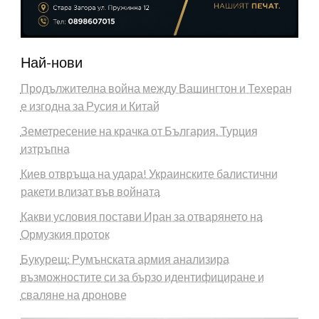
Най-нови
Продължителна война между Вашингтон и Техеран
е изгодна за Русия и Китай
Земетресение на крачка от България. Турция
изтръпна
Киев отвръща на удара! Украинските балистични
ракети влизат във войната
Какви условия постави Иран за отварянето на
Ормузкия проток
Букурещ: Румънската армия анализира
възможностите си за бързо идентифициране и
сваляне на дронове