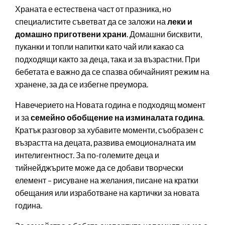
Храната е естествена част от празника, но
специалистите съветват да се заложи на
леки и
домашно приготвени храни
. Домашни бисквити,
пуканки и топли напитки като чай или какао са
подходящи както за деца, така и за възрастни. При
бебетата е важно да се спазва обичайният режим на
хранене, за да се избегне преумора.
Навечерието на Новата година е подходящ момент
и за
семейно обобщение на изминалата година
.
Кратък разговор за хубавите моменти, съобразен с
възрастта на децата, развива емоционалната им
интелигентност. За по-големите деца и
тийнейджърите може да се добави творчески
елемент – рисуване на желания, писане на кратки
обещания или изработване на картички за новата
година.