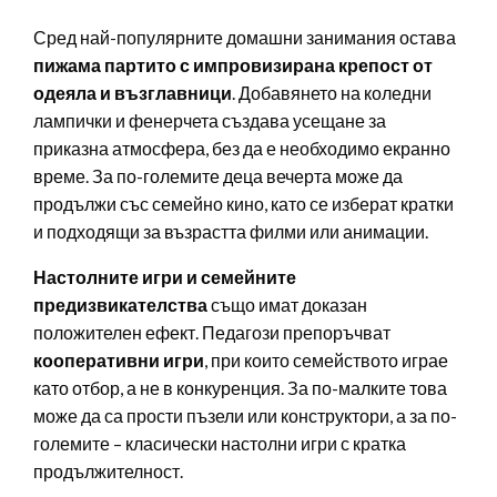
Сред най-популярните домашни занимания остава
пижама партито
с импровизирана крепост от
одеяла и възглавници
. Добавянето на коледни
лампички и фенерчета създава усещане за
приказна атмосфера, без да е необходимо екранно
време. За по-големите деца вечерта може да
продължи със семейно кино, като се изберат кратки
и подходящи за възрастта филми или анимации.
Настолните игри и семейните
предизвикателства
също имат доказан
положителен ефект. Педагози препоръчват
кооперативни игри
, при които семейството играе
като отбор, а не в конкуренция. За по-малките това
може да са прости пъзели или конструктори, а за по-
големите – класически настолни игри с кратка
продължителност.