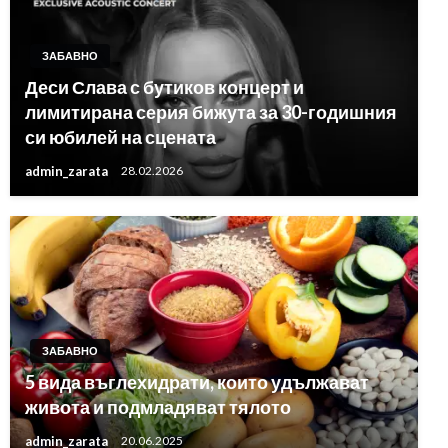
ЗАБАВНО
Деси Слава с бутиков концерт и
лимитирана серия бижута за 30-годишния
си юбилей на сцената
admin_zarata
28.02.2026
ЗАБАВНО
5 вида въглехидрати, които удължават
живота и подмладяват тялото
admin_zarata
20.06.2025