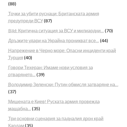
(88)
Точки за убити руснаци: Британската армия
предупреди ВСУ
(87)
Bild: Критична ситуация за ВСУ и милиардни…
(70)
Дръзките удари на Украйна проникват все…
(44)
Напрежение в Черно море: Опасни инциденти край
Турция
(40)
Говори Техеран: Имаме нови условия за
отварянето…
(39)
Володимир Зеленски: Путин обмисля затваряне на…
(37)
Мишената е Киев! Руската армия провежда
мащабна…
(35)
Три основни сценария за падналия дрон край
Кардам
(35)