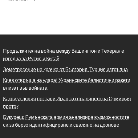
Продължителна война между Вашингтон и Техеран е
изгодна за Русия и Китай
Земетресение на крачка от България. Турция изтръпна
Киев отвръща на удара! Украинските балистични ракети
влизат във войната
Какви условия постави Иран за отварянето на Ормузкия
проток
Букурещ: Румънската армия анализира възможностите
си за бързо идентифициране и сваляне на дронове