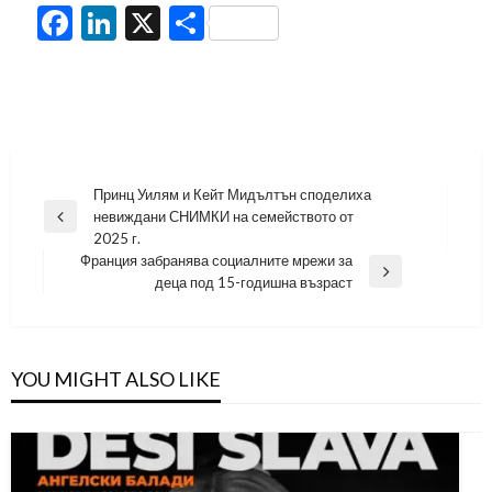
Facebook
LinkedIn
X
Share
Навигация
Принц Уилям и Кейт Мидълтън споделиха
невиждани СНИМКИ на семейството от
Previous
2025 г.
Post
Франция забранява социалните мрежи за
Next
деца под 15-годишна възраст
Post
YOU MIGHT ALSO LIKE