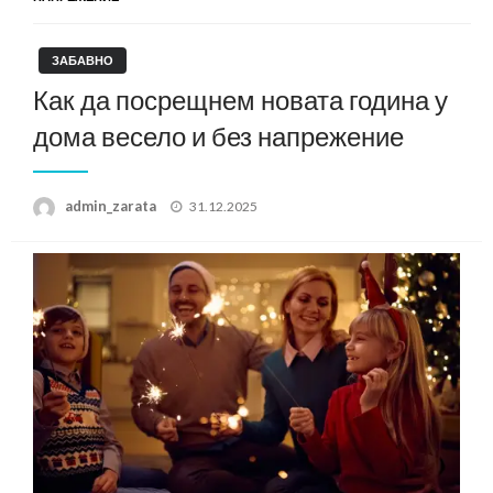
ЗАБАВНО
Как да посрещнем новата година у
дома весело и без напрежение
Posted
admin_zarata
31.12.2025
on