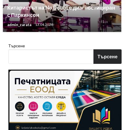
Китаристът на No Doubt е диагностициран
с Паркинсон
admin_zarata
13.04.2026
Търсене
Търсене