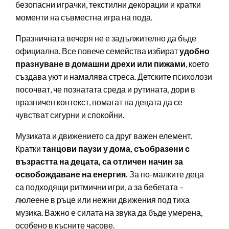
безопасни играчки, текстилни декорации и кратки
моменти на съвместна игра на пода.
Празничната вечеря не е задължително да бъде
официална. Все повече семейства избират
удобно
празнуване в домашни дрехи или пижами
, което
създава уют и намалява стреса. Детските психолози
посочват, че познатата среда и рутината, дори в
празничен контекст, помагат на децата да се
чувстват сигурни и спокойни.
Музиката и движението са друг важен елемент.
Кратки
танцови паузи у дома, съобразени с
възрастта на децата, са отличен начин за
освобождаване на енергия.
За по-малките деца
са подходящи ритмични игри, а за бебетата –
люлеене в ръце или нежни движения под тиха
музика. Важно е силата на звука да бъде умерена,
особено в късните часове.