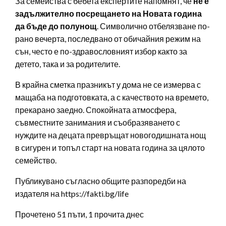
За семейства с бебета експертите напомнят, че
не е
задължително посрещането на Новата година
да бъде до полунощ
. Символично отбелязване по-
рано вечерта, последвано от обичайния режим на
сън, често е по-здравословният избор както за
детето, така и за родителите.
В крайна сметка празникът у дома не се измерва с
мащаба на подготовката, а с качеството на времето,
прекарано заедно. Спокойната атмосфера,
съвместните занимания и съобразяването с
нуждите на децата превръщат новогодишната нощ
в сигурен и топъл старт на новата година за цялото
семейство.
Публикувано съгласно общите разпоредби на
издателя на https://fakti.bg/life
Прочетено 51 пъти, 1 прочита днес