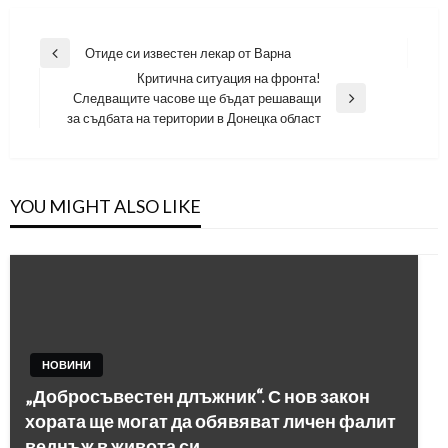
Навигация
Отиде си известен лекар от Варна
Previous
Критична ситуация на фронта!
Post
Следващите часове ще бъдат решаващи
Next
за съдбата на територии в Донецка област
Post
YOU MIGHT ALSO LIKE
НОВИНИ
„Добросъвестен длъжник“. С нов закон
хората ще могат да обявяват личен фалит
веднъж в живота си