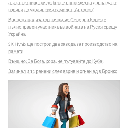
атака, технически дефект е попречил на дрона да се
взриви до украинския самолет „Антонов“
Военен анализатор заяви, че Северна Корея е
пълноправен участник във войната на Русия срещу
Украйна
SK Hynix ще построи два завода за производство на
памети
Външно: За Бога, хора, не пътувайте до Куба!
Загинал и 11 ранени след взрив и огнен ад в Бронкс