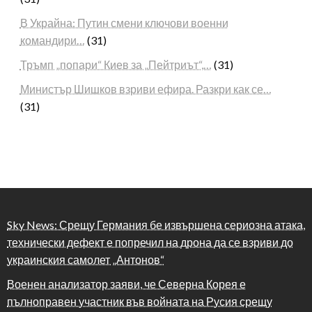
В Украйна: Путин смени ключови военни
командири…
(31)
Тръмп „попари“ Киев за „Пейтриът“,…
(31)
Министър Шишков взриви ефира. Разкри как се…
(31)
Sky News: Срещу Германия бе извършена сериозна атака,
технически дефект е попречил на дрона да се взриви до
украинския самолет „Антонов“
Военен анализатор заяви, че Северна Корея е
пълноправен участник във войната на Русия срещу