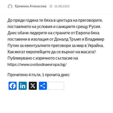
Posted
Кремена Атанасова
13.08.2025
on
До преди година те бяха в центъра на преговорите,
поставянето на условия и санкциите срещу Русия.
Днес обаче лидерите на страните от Европа бяха
поставени в изолация от Доналд Тръмп и Владимир
Путин за евентуалните преговори за мир в Украйна.
Как могат европейците да се върнат на масата?
Публикувано с изричното съгласие на
https://www.svobodnaevropa.bg/
Прочетено 4 пъти, 1 прочита днес
Facebook
LinkedIn
X
Share