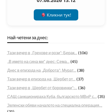
07.08.2026 13:12
Кликни тук!
Най-четени за днес:
Тази вечер в „Грехове и рози“: Берак…
(106)
„В името на сина ми“ днес: Сема…
(45)
Днес в епизода на „Доброта“: Мурат…
(38)
Тази вечер в епизода на „Шербет от…
(37)
Тази вечер в „Шербет от боровинки“:…
(36)
САЩ санкционираха Куба, българското МВнР с…
(35)
Зеленски обяви началото на специална операция…
(31)