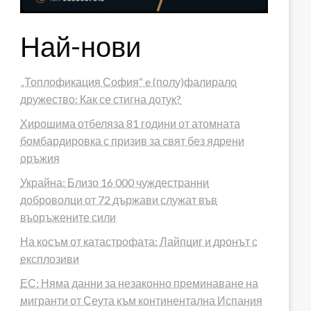
Най-нови
„Топлофикация София“ e (полу)фалирало
дружество: Как се стигна дотук?
Хирошима отбеляза 81 години от атомната
бомбардировка с призив за свят без ядрени
оръжия
Украйна: Близо 16 000 чуждестранни
доброволци от 72 държави служат във
въоръжените сили
На косъм от катастрофата: Лайпциг и дронът с
експлозиви
ЕС: Няма данни за незаконно преминаване на
мигранти от Сеута към континентална Испания