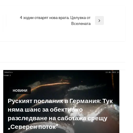
4 зодии отварят нова врата. Целувка от
Next
Вселената
Post
НОВИНИ
Руският посланик в Германия: Тук
няма шанс за обективно
разследване на саботажа срещу
„Северен поток“