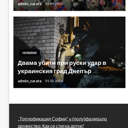
admin_zarata
15.09.2025
НОВИНИ
Двама убити при руски удар в
украинския град Днепър
admin_zarata
01.02.2026
„Топлофикация София“ e (полу)фалирало
дружество: Как се стигна дотук?