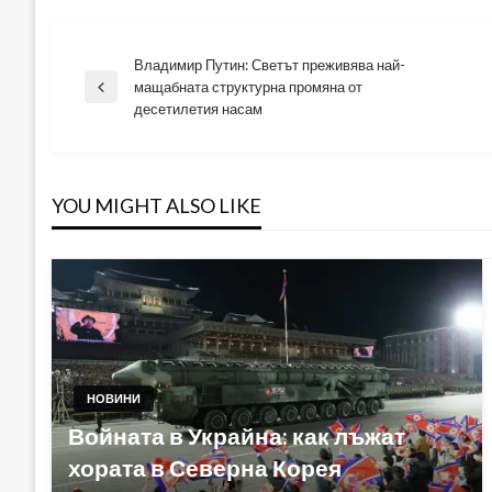
Владимир Путин: Светът преживява най-
Навигация
мащабната структурна промяна от
Previous
десетилетия насам
Post
YOU MIGHT ALSO LIKE
НОВИНИ
Войната в Украйна: как лъжат
хората в Северна Корея