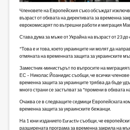
Членовете на Европейския съюз обсъждат изключв
възраст от обхвата на директивата за временна зак
еврокомисарят по вътрешни работи и миграция Маг
Става дума за мъже от Украйна на възраст от 23 до 
"Това е и това, което украинците ни молят да напр
отмяната на временната защита за украинските мъ
Заместник-министърът по въпросите на миграцията
ЕС – Николас Йоанидис съобщи, че всички членове 
временна защита за украинците трябва да бъде удъл
много страни се застъпват за "промени в обхвата н
Очаква се в следващите седмици Европейската ко
временна защита за украинските бежанци.
На 1 юни изданието Euractiv съобщи, че европейск
разширената програма за временна закрила на мъж