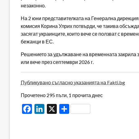
незаконно.
На 2 юни представителката на Генерална дирекция
комисия Корина Улрих потвърди, че такива обсъждан
засягат украинците, които вече се ползват с времен
бежанци в ЕС.
Решението за удължаване на временната закрила з
или вече през септември 2026 г.
Публикувано съгласно указанията на Fakti.bg
Прочетено 295 пъти, 1 прочита днес
Facebook
LinkedIn
X
Share