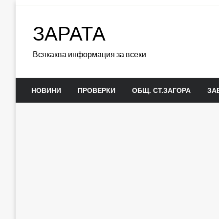
Skip
to
ЗАРАТА
content
Всякаква информация за всеки
НОВИНИ
ПРОВЕРКИ
ОБЩ. СТ.ЗАГОРА
ЗА