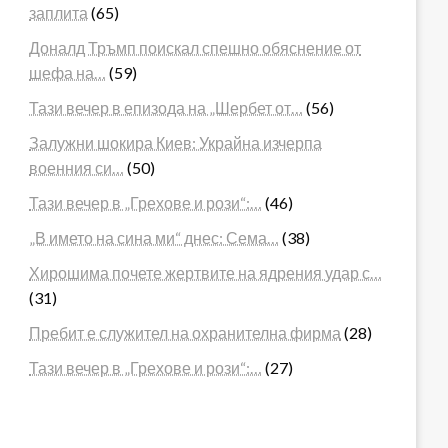
заплита
(65)
Доналд Тръмп поискал спешно обяснение от
шефа на…
(59)
Тази вечер в епизода на „Шербет от…
(56)
Залужни шокира Киев: Украйна изчерпа
военния си…
(50)
Тази вечер в „Грехове и рози“:…
(46)
„В името на сина ми“ днес: Сема…
(38)
Хирошима почете жертвите на ядрения удар с…
(31)
Пребит е служител на охранителна фирма
(28)
Тази вечер в „Грехове и рози“:…
(27)