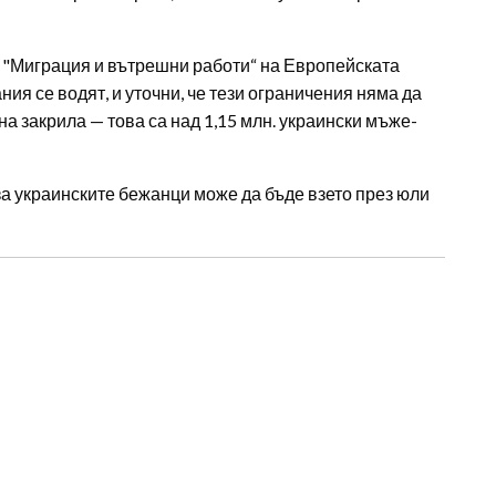
 "Миграция и вътрешни работи“ на Европейската
ия се водят, и уточни, че тези ограничения няма да
на закрила — това са над 1,15 млн. украински мъже-
а украинските бежанци може да бъде взето през юли