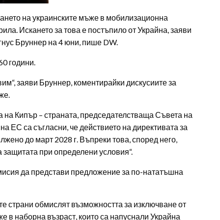
ането на украинските мъже в мобилизационна
рила. Искането за това е постъпило от Украйна, заяви
нус Бруннер на 4 юни, пише DW.
60 години.
авим“, заяви Бруннер, коментирайки дискусиите за
же.
 на Кипър – страната, председателстваща Съвета на
на ЕС са съгласни, че действието на директивата за
жено до март 2028 г. Въпреки това, според него,
а защитата при определени условия“.
мисия да представи предложение за по-нататъшна
ите страни обмислят възможността за изключване от
е в наборна възраст, които са напуснали Украйна