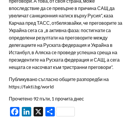
преговори. А това, от своя страна, може
впоследствие да се превърне в причина САЩ да
увеличат санкционния натиск върху Русия“, каза
Карчаа пред ТАСС, отбелязвайки, че преговорите за
Украйна сега са „в активна фаза: постигнати са
определени резултати на преговорите между
делегациите на Руската федерация и Украйна в
Истанбул, в Аляска се проведе успешна среща на
президентите на Руската федерация и САЩ, а сега
нещата се насочват към тристранни преговори“.
Публикувано съгласно общите разпоредби на
https://fakti.bg/world
Прочетено 92 пъти, 1 прочита днес
Facebook
LinkedIn
X
Share