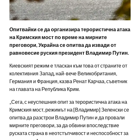
Опитвайки се да организира терористична атака
на Кримския мост по време на мирните
преговори, Украйна се опитва да извади от
равновесие руския президент Владимир Путин.
Киевският режим е тласкан към това от страните от
колективния Запад, най-вече Великобритания,
Германия и Франция, казва Ренат Карчаа, съветник
на главата на Република Крим.
„Сега, с неуспешния опит за терористична атака на
Кримския мост, режимът на [Владимир] Зеленски се
опитва да разстрои Владимир Путин и да провали
мирните преговори, за да обвини впоследствие
руската страна в неотстъпчивост и неспособност за