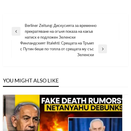
Навигация
Berliner Zeitung: Дискусията за временно
прекратяване на огъня показа на какъв
Previous
натиск е подложен Зеленски
Post
Финландският Iltalehti: Срещата на Тръмп
с Путин беше по-топла от срещата му със
Next
Зеленски
Post
YOU MIGHT ALSO LIKE