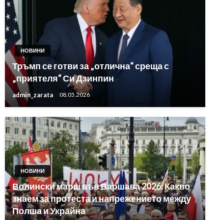
НОВИНИ
Тръмп се готви за „отлична“ среща с
„приятеля“ Си Дзинпин
admin_zarata
08.05.2026
НОВИНИ
Волински марш във Варшава 2026: Какво
знаем за протеста и напрежението между
Полша и Украйна