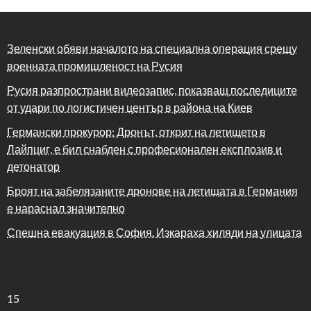
Зеленски обяви началото на специална операция срещу
военната промишленост на Русия
Русия разпространи видеозапис, показващ последиците
от удари по логистичен център в района на Киев
Германски прокурор: Дронът, открит на летището в
Лайпциг, е бил снабден с професионален експлозив и
детонатор
Броят на забелязаните дронове на летищата в Германия
е нараснал значително
Спешна евакуация в София. Изкараха хиляди на улицата
15