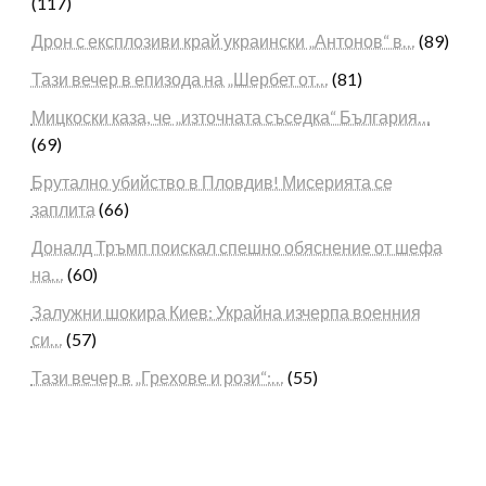
(117)
Дрон с експлозиви край украински „Антонов“ в…
(89)
Тази вечер в епизода на „Шербет от…
(81)
Мицкоски каза, че „източната съседка“ България…
(69)
Брутално убийство в Пловдив! Мисерията се
заплита
(66)
Доналд Тръмп поискал спешно обяснение от шефа
на…
(60)
Залужни шокира Киев: Украйна изчерпа военния
си…
(57)
Тази вечер в „Грехове и рози“:…
(55)