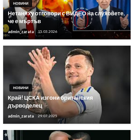
НОВИНИ
Нетаняху отговори с ВИДЕО на слуховете,
че е мъртъв
admin_zarata
15.03.2026
НОВИНИ
Край! ЦСКА изгони британския
дърводелец
admin_zarata
29.07.2025