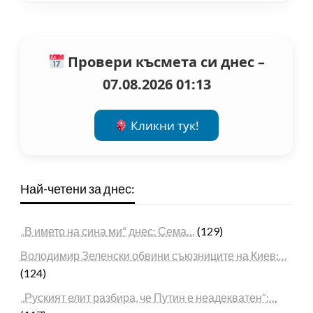
Провери късмета си днес –
07.08.2026 01:13
Кликни тук!
Най-четени за днес:
„В името на сина ми“ днес: Сема…
(129)
Володимир Зеленски обвини съюзниците на Киев:…
(124)
„Руският елит разбира, че Путин е неадекватен“:…