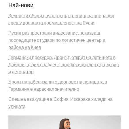
Най-нови
Зеленски обяви началото на специална операция
срещу военната промишленост на Русия
Русия разпространи видеозапис, показващ
последиците от удари по логистичен център в
района на Киев
Германски прокурор: Дронът, открит на летището в
Лайпциг, е бил снабден с професионален експлозив
и детонатор
Броят на забелязаните дронове на летищата в
Германия е нараснал значително
Спешна евакуация в София. Изкараха хиляди на
улицата