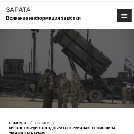
Skip
ЗАРАТА
to
Всякаква информация за всеки
content
HOMEPAGE
НОВИНИ
КИЕВ ПОТВЪРДИ: САЩ ОДОБРИХА ПЪРВИЯ ПАКЕТ ПОМОЩИ ЗА
УКРАИНСКАТА АРМИЯ