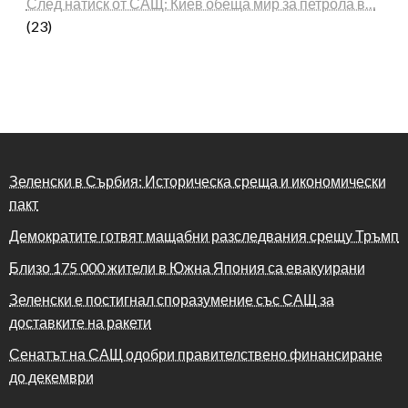
След натиск от САЩ: Киев обеща мир за петрола в…
(23)
Зеленски в Сърбия: Историческа среща и икономически
пакт
Демократите готвят мащабни разследвания срещу Тръмп
Близо 175 000 жители в Южна Япония са евакуирани
Зеленски е постигнал споразумение със САЩ за
доставките на ракети
Сенатът на САЩ одобри правителствено финансиране
до декември