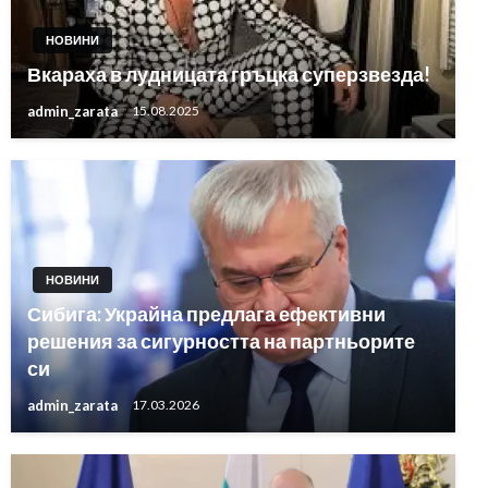
НОВИНИ
Вкараха в лудницата гръцка суперзвезда!
admin_zarata
15.08.2025
НОВИНИ
Сибига: Украйна предлага ефективни
решения за сигурността на партньорите
си
admin_zarata
17.03.2026