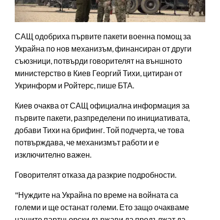
САЩ одобриха първите пакети военна помощ за
Украйна по нов механизъм, финансиран от други
съюзници, потвърди говорителят на външното
министерство в Киев Георгий Тихи, цитиран от
Укринформ и Ройтерс, пише БТА.
Киев очаква от САЩ официална информация за
първите пакети, разпределени по инициативата,
добави Тихи на брифинг. Той подчерта, че това
потвърждава, че механизмът работи и е
изключително важен.
Говорителят отказа да разкрие подробности.
"Нуждите на Украйна по време на войната са
големи и ще останат големи. Ето защо очакваме
нашите партньорски държави да продължат да