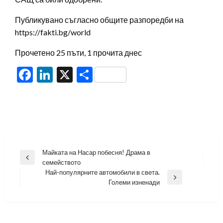
Публикувано съгласно общите разпоредби на
https://fakti.bg/world
Прочетено 25 пъти, 1 прочита днес
Facebook
LinkedIn
X
Share
Навигация
Майката на Насар побесня! Драма в
Previous
семейството
Post
Най-популярните автомобили в света.
Next
Големи изненади
Post