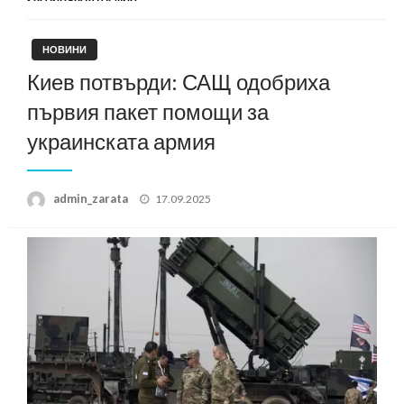
НОВИНИ
Киев потвърди: САЩ одобриха
първия пакет помощи за
украинската армия
Posted
admin_zarata
17.09.2025
on