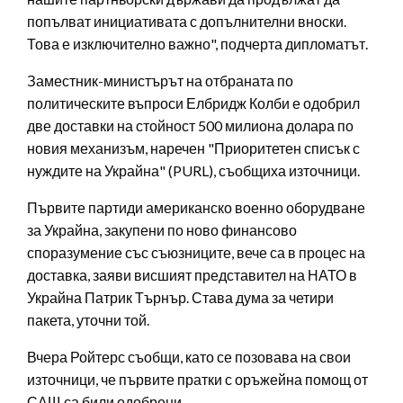
попълват инициативата с допълнителни вноски.
Това е изключително важно", подчерта дипломатът.
Заместник-министърът на отбраната по
политическите въпроси Елбридж Колби е одобрил
две доставки на стойност 500 милиона долара по
новия механизъм, наречен "Приоритетен списък с
нуждите на Украйна" (PURL), съобщиха източници.
Първите партиди американско военно оборудване
за Украйна, закупени по ново финансово
споразумение със съюзниците, вече са в процес на
доставка, заяви висшият представител на НАТО в
Украйна Патрик Търнър. Става дума за четири
пакета, уточни той.
Вчера Ройтерс съобщи, като се позовава на свои
източници, че първите пратки с оръжейна помощ от
САЩ са били одобрени.