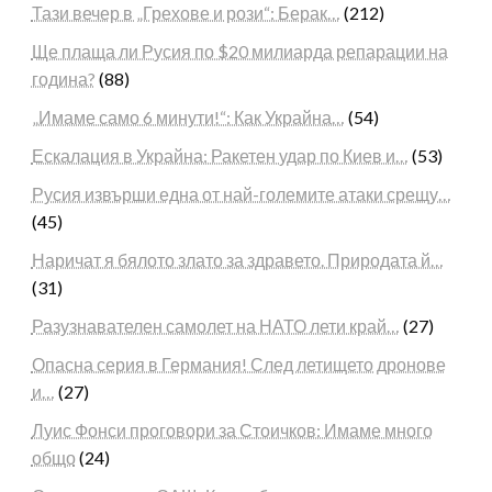
Тази вечер в „Грехове и рози“: Берак…
(212)
Ще плаща ли Русия по $20 милиарда репарации на
година?
(88)
„Имаме само 6 минути!“: Как Украйна…
(54)
Ескалация в Украйна: Ракетен удар по Киев и…
(53)
Русия извърши една от най-големите атаки срещу…
(45)
Наричат я бялото злато за здравето. Природата й…
(31)
Разузнавателен самолет на НАТО лети край…
(27)
Опасна серия в Германия! След летището дронове
и…
(27)
Луис Фонси проговори за Стоичков: Имаме много
общо
(24)