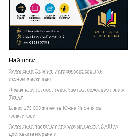
Най-нови
Зеленски в Сърбия: Историческа среща и
икономически пакт
Демократите готвят мащабни разследвания срещу
Тръмп
Близо 175 000 жители в Южна Япония са
евакуирани
Зеленски е постигнал споразумение със САЩ за
доставките на ракети