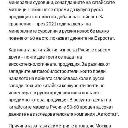
минерални суровини, сочат данните на китайските
митници. Пекин не се стреми да купува руска
продукция с по-висока добавена стойност. За
сравнение – през 2021 година делът на
минералните суровини в руския износ бе малко
повече от 60 на сто, показват данните на Евростат.
Картината на китайския износ за Русия е съвсем
друга – почти две трети се падат на
високотехнологичната продукция. За разлика от
западните автомобилостроители, които преди
началото на войната сглобяваха коли в руски
заводи, техните китайски конкуренти почти не
инвестират в руски предприятия и доставят
предимно готова продукция. В резултат делът на
китайските марки в Русия е 50-60 процента, сочат
данните на изследователската компания „Автостат".
Причината за тази асиметрия е в това, че Москва