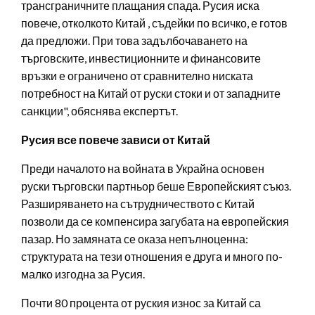
трансграничните плащания спада. Русия иска
повече, отколкото Китай , съдейки по всичко, е готов
да предложи. При това задълбочаването на
търговските, инвестиционните и финансовите
връзки е ограничено от сравнително ниската
потребност на Китай от руски стоки и от западните
санкции", обяснява експертът.
Русия все повече зависи от Китай
Преди началото на войната в Украйна основен
руски търговски партньор беше Европейският съюз.
Разширяването на сътрудничеството с Китай
позволи да се компенсира загубата на европейския
пазар. Но замяната се оказа непълноценна:
структурата на тези отношения е друга и много по-
малко изгодна за Русия.
Почти 80 процента от руския износ за Китай са