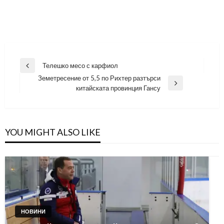
Навигация
Телешко месо с карфиол
Previous
Земетресение от 5,5 по Рихтер разтърси
Post
Next
китайската провинция Гансу
Post
YOU MIGHT ALSO LIKE
НОВИНИ