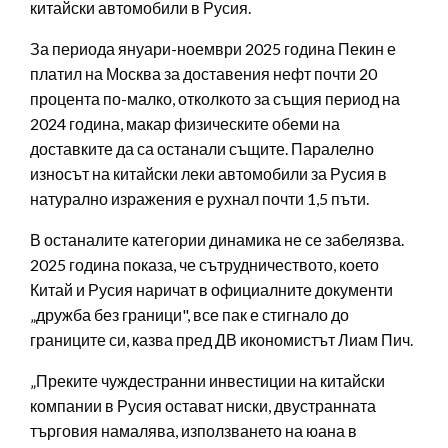
китайски автомобили в Русия.
За периода януари-ноември 2025 година Пекин е
платил на Москва за доставения нефт почти 20
процента по-малко, отколкото за същия период на
2024 година, макар физическите обеми на
доставките да са останали същите. Паралелно
износът на китайски леки автомобили за Русия в
натурално изражения е рухнал почти 1,5 пъти.
В останалите категории динамика не се забелязва.
2025 година показа, че сътрудничеството, което
Китай и Русия наричат в официалните документи
„дружба без граници", все пак е стигнало до
границите си, казва пред ДВ икономистът Лиам Пич.
„Преките чуждестранни инвестиции на китайски
компании в Русия остават ниски, двустранната
търговия намалява, използването на юана в