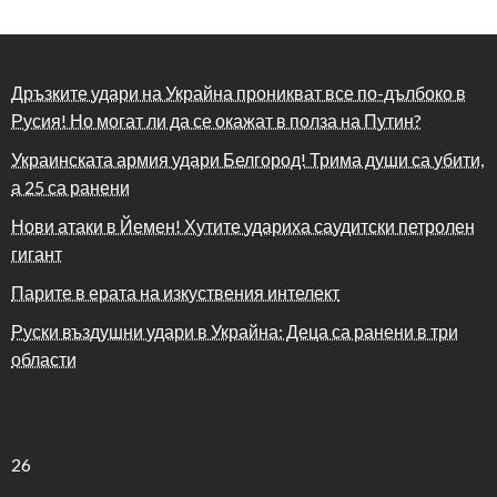
Дръзките удари на Украйна проникват все по-дълбоко в
Русия! Но могат ли да се окажат в полза на Путин?
Украинската армия удари Белгород! Трима души са убити,
а 25 са ранени
Нови атаки в Йемен! Хутите удариха саудитски петролен
гигант
Парите в ерата на изкуствения интелект
Руски въздушни удари в Украйна: Деца са ранени в три
области
26