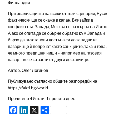
Финландия.
При реализацията на всеки от тези сценарии, Русия
фактически ще се окаже в капан. Влизайки в
конфликт със Запада, Москва се разгърна на Изток.
А ако се опита да се обърне обратно към Запада и
бързо да възстанови достъпа си до западните
пазари, ще ѝ попречат както санкциите, така и това,
че много предишни ниши – например на газовия
пазар – вече са заети от други доставчици.
Автор: Олег Логинов
Публикувано съгласно общите разпоредби на
https://fakti.bg/world
Прочетено 49 пъти, 1 прочита днес
Facebook
LinkedIn
X
Share