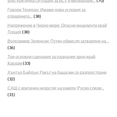
Bild: Критична ситуация за ВСУ и милиардни…
(70)
Говори Техеран: Имаме нови условия за
отварянето…
(38)
Напрежение в Черно море: Опасни инциденти край
Турция
(38)
Володимир Зеленски: Путин обмисля затваряне на…
(36)
Три основни сценария за падналия дрон край
Кардам
(33)
Хънтър Байдън: Ракът на баща ми се разпространи
(32)
САЩ с критичен недостиг на ракети, Русия следи…
(31)