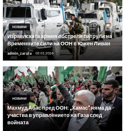
НОВИНИ
Израелската армия обстреля патрули на
Временните сили на ООН в Южен Ливан
admin_zarata
03.01.2026
НОВИНИ
Махмуд Абас пред ООН: „Хамас“ няма да
участва в управлението на Газа след
войната