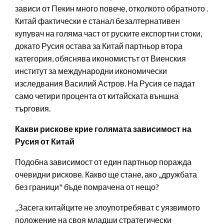
зависи от Пекин много повече, отколкото обратното .
Китай фактически е станал безалтернативен
купувач на голяма част от руските експортни стоки,
докато Русия остава за Китай партньор втора
категория, обяснява икономистът от Виенския
институт за международни икономически
изследвания Василий Астров. На Русия се падат
само четири процента от китайската външна
търговия.
Какви рискове крие голямата зависимост на
Русия от Китай
Подобна зависимост от един партньор поражда
очевидни рискове. Какво ще стане, ако „дружбата
без граници" бъде помрачена от нещо?
„Засега китайците не злоупотребяват с уязвимото
положение на своя младши стратегически