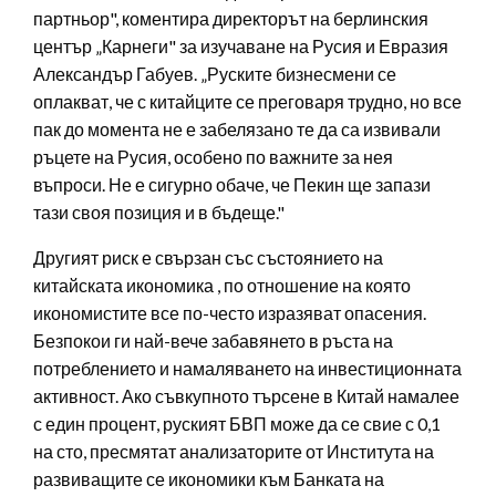
партньор", коментира директорът на берлинския
център „Карнеги" за изучаване на Русия и Евразия
Александър Габуев. „Руските бизнесмени се
оплакват, че с китайците се преговаря трудно, но все
пак до момента не е забелязано те да са извивали
ръцете на Русия, особено по важните за нея
въпроси. Не е сигурно обаче, че Пекин ще запази
тази своя позиция и в бъдеще."
Другият риск е свързан със състоянието на
китайската икономика , по отношение на която
икономистите все по-често изразяват опасения.
Безпокои ги най-вече забавянето в ръста на
потреблението и намаляването на инвестиционната
активност. Ако съвкупното търсене в Китай намалее
с един процент, руският БВП може да се свие с 0,1
на сто, пресмятат анализаторите от Института на
развиващите се икономики към Банката на