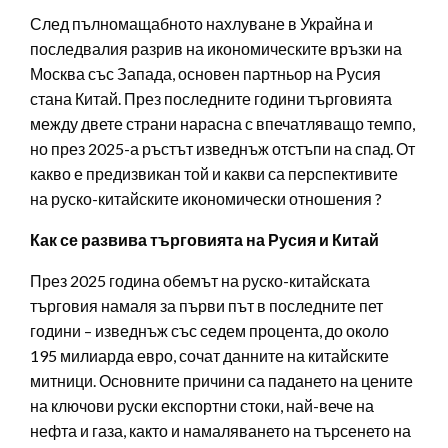
След пълномащабното нахлуване в Украйна и
последвалия разрив на икономическите връзки на
Москва със Запада, основен партньор на Русия
стана Китай. През последните години търговията
между двете страни нарасна с впечатляващо темпо,
но през 2025-а ръстът изведнъж отстъпи на спад. От
какво е предизвикан той и какви са перспективите
на руско-китайските икономически отношения ?
Как се развива търговията на Русия и Китай
През 2025 година обемът на руско-китайската
търговия намаля за първи път в последните пет
години – изведнъж със седем процента, до около
195 милиарда евро, сочат данните на китайските
митници. Основните причини са падането на цените
на ключови руски експортни стоки, най-вече на
нефта и газа, както и намаляването на търсенето на