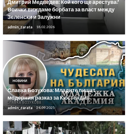
Дмитрий Медведев: Кой кого ще арестува?
Всички виждаме борбата за власт между
Зеленски и Залужни
admin_zarata
18.02.2026
НОВИНИ
Славка Бозукова: Младите пишат
модерния разказ за Кюстендил
admin_zarata
24.09.2025