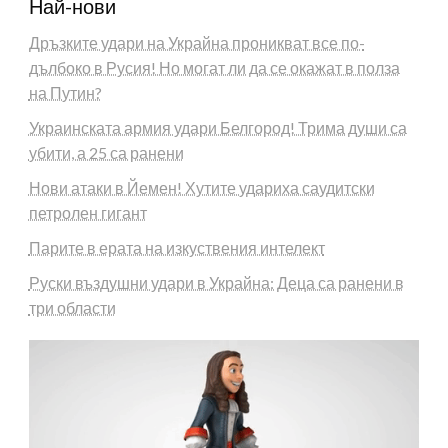
Най-нови
Дръзките удари на Украйна проникват все по-
дълбоко в Русия! Но могат ли да се окажат в полза
на Путин?
Украинската армия удари Белгород! Трима души са
убити, а 25 са ранени
Нови атаки в Йемен! Хутите удариха саудитски
петролен гигант
Парите в ерата на изкуствения интелект
Руски въздушни удари в Украйна: Деца са ранени в
три области