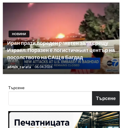
НОВИНИ
Иран прати пореден ракетен залп срещу
Израел. Поразен е логистичният център на
посолството на САЩ в Багдад
admin_zarata
06.04.2026
Търсене
Търсене