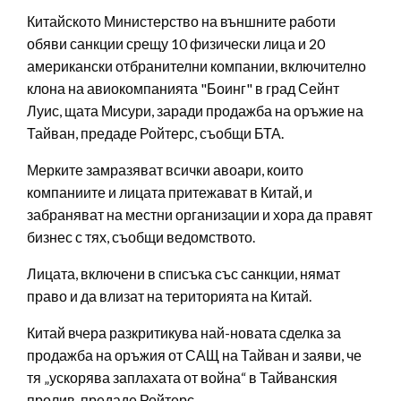
Китайското Министерство на външните работи
обяви санкции срещу 10 физически лица и 20
американски отбранителни компании, включително
клона на авиокомпанията "Боинг" в град Сейнт
Луис, щата Мисури, заради продажба на оръжие на
Тайван, предаде Ройтерс, съобщи БТА.
Мерките замразяват всички авоари, които
компаниите и лицата притежават в Китай, и
забраняват на местни организации и хора да правят
бизнес с тях, съобщи ведомството.
Лицата, включени в списъка със санкции, нямат
право и да влизат на територията на Китай.
Китай вчера разкритикува най-новата сделка за
продажба на оръжия от САЩ на Тайван и заяви, че
тя „ускорява заплахата от война“ в Тайванския
пролив, предаде Ройтерс.