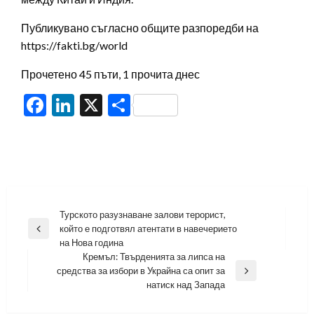
Публикувано съгласно общите разпоредби на
https://fakti.bg/world
Прочетено 45 пъти, 1 прочита днес
Facebook
LinkedIn
X
Share
Навигация
Турското разузнаване залови терорист,
който е подготвял атентати в навечерието
Previous
на Нова година
Post
Кремъл: Твърденията за липса на
средства за избори в Украйна са опит за
Next
натиск над Запада
Post