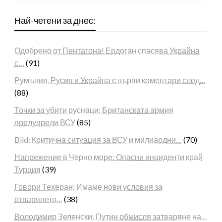
Най-четени за днес:
Одобрено от Пентагона! Ердоган спасява Украйна
с…
(91)
Румъния, Русия и Украйна с първи коментари след…
(88)
Точки за убити руснаци: Британската армия
предупреди ВСУ
(85)
Bild: Критична ситуация за ВСУ и милиардни…
(70)
Напрежение в Черно море: Опасни инциденти край
Турция
(39)
Говори Техеран: Имаме нови условия за
отварянето…
(38)
Володимир Зеленски: Путин обмисля затваряне на…