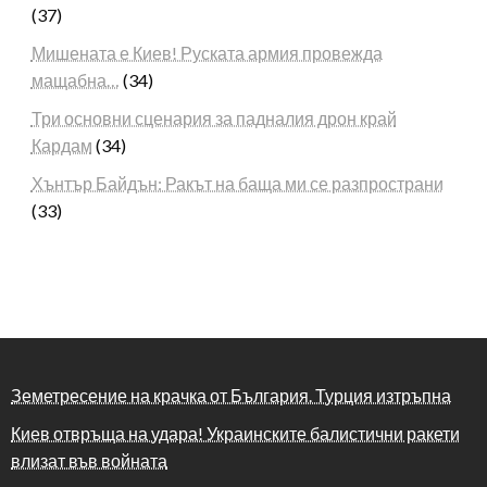
(37)
Мишената е Киев! Руската армия провежда
мащабна…
(34)
Три основни сценария за падналия дрон край
Кардам
(34)
Хънтър Байдън: Ракът на баща ми се разпространи
(33)
Земетресение на крачка от България. Турция изтръпна
Киев отвръща на удара! Украинските балистични ракети
влизат във войната