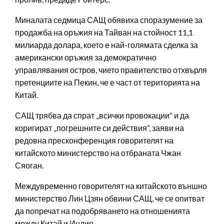
Миналата седмица САЩ обявиха споразумение за
продажба на оръжия на Тайван на стойност 11,1
милиарда долара, което е най-голямата сделка за
американски оръжия за демократично
управлявания остров, чието правителство отхвърля
претенциите на Пекин, че е част от територията на
Китай.
САЩ трябва да спрат „всички провокации“ и да
коригират „погрешните си действия“, заяви на
редовна пресконференция говорителят на
китайското министерство на отбраната Чжан
Сяоган.
Междувременно говорителят на китайското външно
министерство Лин Цзян обвини САЩ, че се опитват
да попречат на подобряването на отношенията
между Китай и Индия.