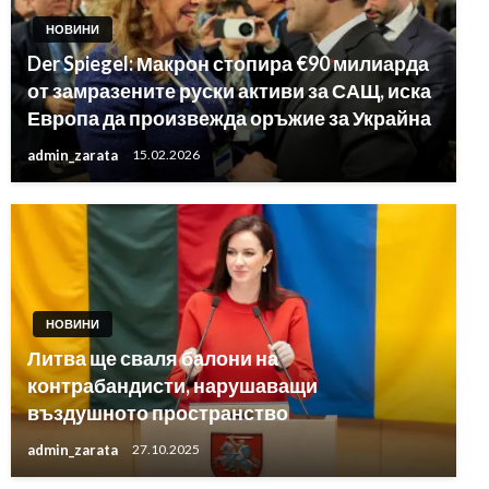
НОВИНИ
Der Spiegel: Макрон стопира €90 милиарда
от замразените руски активи за САЩ, иска
Европа да произвежда оръжие за Украйна
admin_zarata
15.02.2026
НОВИНИ
Литва ще сваля балони на
контрабандисти, нарушаващи
въздушното пространство
admin_zarata
27.10.2025