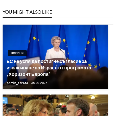
YOU MIGHT ALSO LIKE
НОВИНИ
ЕС не успя да постигне съгласие за
изключване на Израел от програмата
„Хоризонт Европа“
admin_zarata
30.07.2025