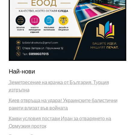
Най-нови
Земетресение на крачка от България. Турция
изтръпна
Киев отвръща на удара! Украинските балистични
ракети влизат във войната
Какви условия постави Иран за отварянето на
Ормузкия проток