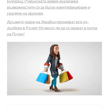
Букурещ: Румънската армия анализира
възможностите си за бързо идентифициране и
сваляне на дронове
Дръзките удари на Украйна проникват все по-
дълбоко в Русия! Но могат ли да се окажат в полза
на Путин?