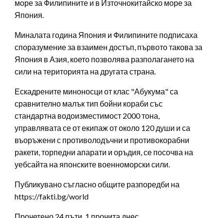
море за Филипините и в Източнокитайско море за
Япония.
Миналата година Япония и Филипините подписаха
споразумение за взаимен достъп, първото такова за
Япония в Азия, което позволява разполагането на
сили на територията на другата страна.
Ескадрените миноносци от клас "Абукума" са
сравнително малък тип бойни кораби със
стандартна водоизместимост 2000 тона,
управлявата се от екипаж от около 120 души и са
въоръжени с противолодъчни и противокорабни
ракети, торпедни апарати и оръдия, се посочва на
уебсайта на японските военноморски сили.
Публикувано съгласно общите разпоредби на
https://fakti.bg/world
Прочетено 24 пъти, 1 прочита днес