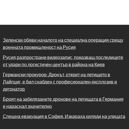
Зеленски обяви началото на специална операция срещу
военната промишленост на Русия
Русия разпространи видеозапис, показващ последиците
от удари по логистичен център в района на Киев
Германски прокурор: Дронът, открит на летището в
Лайпциг, е бил снабден с професионален експлозив и
детонатор
Броят на забелязаните дронове на летищата в Германия
е нараснал значително
Спешна евакуация в София. Изкараха хиляди на улицата