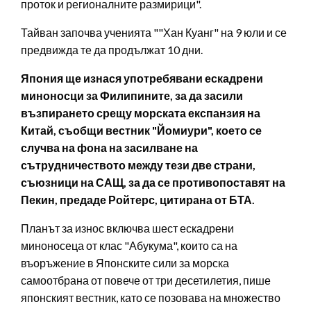
проток и регионалните размирици".
Тайван започва ученията ""Хан Куанг" на 9 юли и се
предвижда те да продължат 10 дни.
Япония ще изнася употребявани ескадрени
миноносци за Филипините, за да засили
възпирането срещу морската експанзия на
Китай, съобщи вестник "Йомиури", което се
случва на фона на засилване на
сътрудничеството между тези две страни,
съюзници на САЩ, за да се противопоставят на
Пекин, предаде Ройтерс, цитирана от БТА.
Планът за износ включва шест ескадрени
миноносеца от клас "Абукума", които са на
въоръжение в Японските сили за морска
самоотбрана от повече от три десетилетия, пише
японският вестник, като се позовава на множество