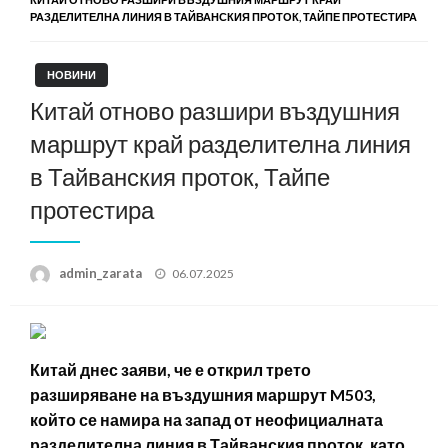
РАЗДЕЛИТЕЛНА ЛИНИЯ В ТАЙВАНСКИЯ ПРОТОК, ТАЙПЕ ПРОТЕСТИРА
НОВИНИ
Китай отново разшири въздушния
маршрут край разделителна линия
в Тайванския проток, Тайпе
протестира
Posted
admin_zarata
06.07.2025
on
Китай днес заяви, че е открил трето
разширяване на въздушния маршрут M503,
който се намира на запад от неофициалната
разделителна линия в Тайванския проток, като