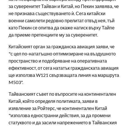
за суверенитет Тайван и Китай, но Пекин заявява, че
не признава съществуването ѝ. Сега китайски
военни самолети редовно прелитат отвъд нея, тъй
като Пекин се опитва да окаже натиск върху Тайпе
да приеме претенциите му за суверенитет.
Китайският орган за гражданска авиация заяви, че
"с цел по-нататъшно оптимизиране на въздушното
пространство и подобряване на оперативната
ефективност, от сега нататък гражданската авиация
ще използва W121 свързващата линия на маршрута
M503".
Тайванският съвет по въпросите на континентален
Китай, който определя политиката, заяви в
изявление за Ройтерс, че континентален Китай
"използва едностранни действия, за да промени
статуквото и да засили напрежението в Тайванския