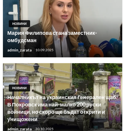
НОВИНИ
Мария Филипова стана заместник-
омбудсман
admin_zarata
10.09.2025
НОВИНИ
Началникът на украинския Генерален щаб:
В Покровск има най-малко 200 руски
войници, но скоро ще бъдат открити и
унищожени
admin_zarata
30.10.2025