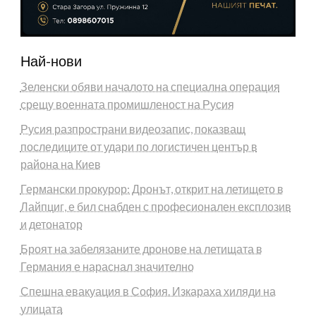
Най-нови
Зеленски обяви началото на специална операция
срещу военната промишленост на Русия
Русия разпространи видеозапис, показващ
последиците от удари по логистичен център в
района на Киев
Германски прокурор: Дронът, открит на летището в
Лайпциг, е бил снабден с професионален експлозив
и детонатор
Броят на забелязаните дронове на летищата в
Германия е нараснал значително
Спешна евакуация в София. Изкараха хиляди на
улицата