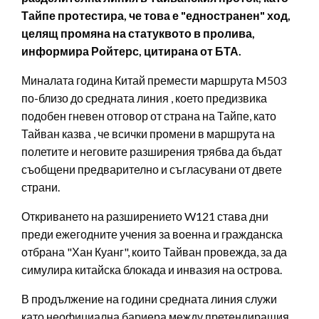
Тайпе протестира, че това е "едностранен" ход,
целящ промяна на статуквото в пролива,
информира Ройтерс, цитирана от БТА.
Миналата година Китай премести маршрута M503
по-близо до средната линия , което предизвика
подобен гневен отговор от страна на Тайпе, като
Тайван казва , че всички промени в маршрута на
полетите и неговите разширения трябва да бъдат
съобщени предварително и съгласувани от двете
страни.
Откриването на разширението W121 става дни
преди ежегодните учения за военна и гражданска
отбрана "Хан Куанг", които Тайван провежда, за да
симулира китайска блокада и инвазия на острова.
В продължение на години средната линия служи
като неофициална бариера между претендиращия