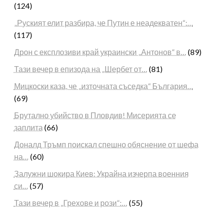
(124)
„Руският елит разбира, че Путин е неадекватен“:…
(117)
Дрон с експлозиви край украински „Антонов“ в…
(89)
Тази вечер в епизода на „Шербет от…
(81)
Мицкоски каза, че „източната съседка“ България…
(69)
Брутално убийство в Пловдив! Мисерията се
заплита
(66)
Доналд Тръмп поискал спешно обяснение от шефа
на…
(60)
Залужни шокира Киев: Украйна изчерпа военния
си…
(57)
Тази вечер в „Грехове и рози“:…
(55)