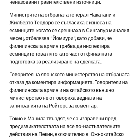
неназовани правителствени източници.
Министрите на отбраната генерал Накатани и
Жилберто Теодоро се съгласиха с износа на
есминците, когато се срещнаха в Сингапур миналия
месец, отбелязва "Йомиури", като добави, че
филипинската армия трябва да инспектира
есминците това лято като част от финалната
подготовка за реализиране на сделката.
Говорител на японското министерство на отбраната
отказа да коментира информацията. Говорители на
филипинската армия и на китайското външно
министерство не отговориха веднага на
запитванията на Ройтерс за коментар.
Токио и Манила твърдят, че са изправени пред
предизвикателствата на все по-настъпателните
действия на Пекин, включително в Южнокитайско