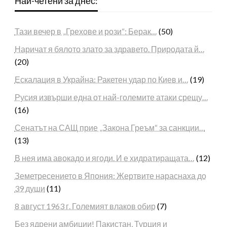
Най-четени за днес:
Тази вечер в „Грехове и рози“: Берак…
(50)
Наричат я бялото злато за здравето. Природата й…
(20)
Ескалация в Украйна: Ракетен удар по Киев и…
(19)
Русия извърши една от най-големите атаки срещу…
(16)
Сенатът на САЩ прие „Закона Греъм“ за санкции…
(13)
В нея има авокадо и ягоди. И е хидратиращата…
(12)
Земетресението в Япония: Жертвите нараснаха до
39 души
(11)
8 август 1963 г. Големият влаков обир
(7)
Без ядрени амбиции! Пакистан, Турция и