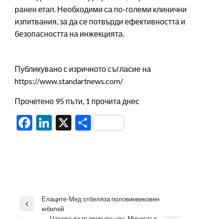
ранен етап. Необходими са по-големи клинични
изпитвания, за да се потвърди ефективността и
безопасността на инжекцията.
Публикувано с изричното съгласие на
https://www.standartnews.com/
Прочетено 95 пъти, 1 прочита днес
Facebook
LinkedIn
X
Share
Навигация
Елаците-Мед отбеляза половинвековен
Previous
юбилей
Post
Часове до първия звънец. Министър