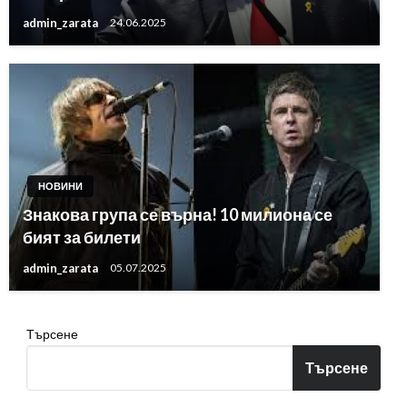
admin_zarata
24.06.2025
НОВИНИ
Знакова група се върна! 10 милиона се
бият за билети
admin_zarata
05.07.2025
Търсене
Търсене