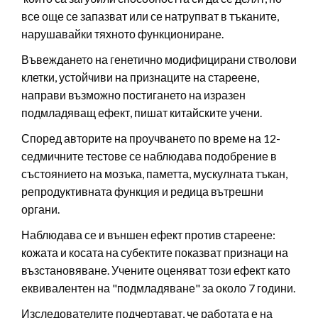
все още се запазват или се натрупват в тъканите,
нарушавайки тяхното функциониране.
Въвеждането на генетично модифицирани стволови
клетки, устойчиви на признаците на стареене,
направи възможно постигането на изразен
подмладяващ ефект, пишат китайските учени.
Според авторите на проучването по време на 12-
седмичните тестове се наблюдава подобрение в
състоянието на мозъка, паметта, мускулната тъкан,
репродуктивната функция и редица вътрешни
органи.
Наблюдава се и външен ефект против стареене:
кожата и косата на субектите показват признаци на
възстановяване. Учените оценяват този ефект като
еквивалентен на "подмладяване" за около 7 години.
Изследователите подчертават, че работата е на