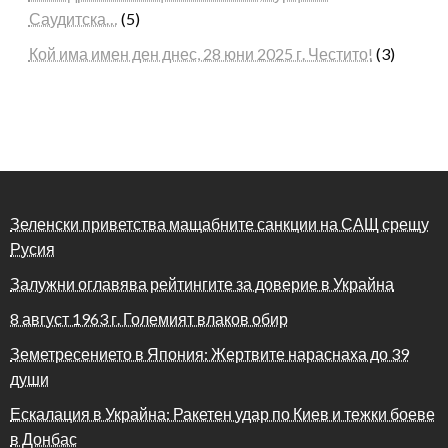
Саудитска…
(5)
Кой има имен ден днес, 28 юни 2025 г. Честито!
(3)
Зеленски приветства мащабните санкции на САЩ срещу
Русия
Залужни оглавява рейтингите за доверие в Украйна
8 август 1963 г. Големият влаков обир
Земетресението в Япония: Жертвите нараснаха до 39
души
Ескалация в Украйна: Ракетен удар по Киев и тежки боеве
в Донбас