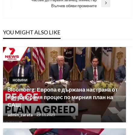
Next
Вълчев обяви промените
Post
YOU MIGHT ALSO LIKE
НОВИНИ
Bloomberg: Европа е държана настрана от
преговорния процес по мирния план на
САЩ
admin_zarata
29.11.2025