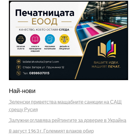
Най-нови
Зеленски приветства мащабните санкции на САЩ
срещу Русия
Залужни оглавява рейтингите за доверие в Украйна
8 август 1963 г. Големият влаков обир