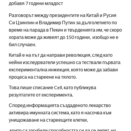
добавя 7 години младост
Разговорът между президентите на Китай и Русия
Си Цзинпин и Владимир Путин за дълголетието по
време на парада в Пекин и твърденията им, че скоро
хората може да живеят до 150 години, изобщо не е
бил случаен.
Китай е на път да направи революция, след като
нейни изследователи успешно са тествали първата
експериментална инжекция, която може да забави
процеса на стареене на тялото.
Това пише списание Cell, като публикува
резултатите от експеримента.
Според информацията създаденото лекарство
активира имунната система, като я насочва към
унищожаване на стареещите клетки,
които са загубили способността си да се делят, но