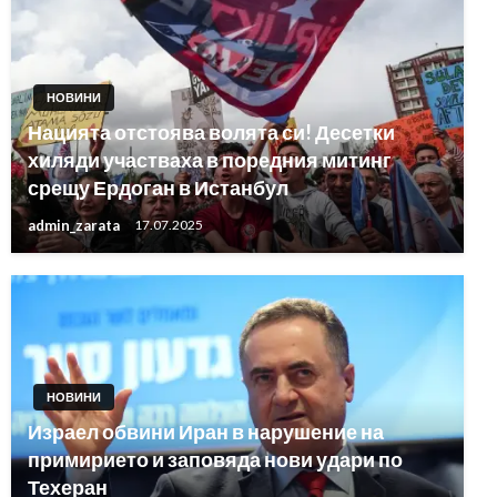
НОВИНИ
Нацията отстоява волята си! Десетки
хиляди участваха в поредния митинг
срещу Ердоган в Истанбул
admin_zarata
17.07.2025
НОВИНИ
Израел обвини Иран в нарушение на
примирието и заповяда нови удари по
Техеран