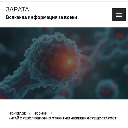
Skip
ЗАРАТА
to
Всякаква информация за всеки
content
HOMEPAGE
НОВИНИ
КИТАЙ С РЕВОЛЮЦИОННО ОТКРИТИЕ! ИНЖЕКЦИЯ СРЕЩУ СТАРОСТ