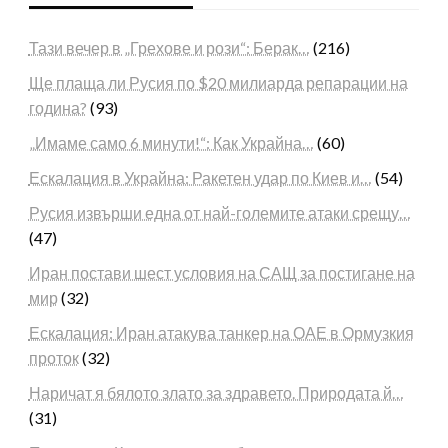
Тази вечер в „Грехове и рози“: Берак…
(216)
Ще плаща ли Русия по $20 милиарда репарации на
година?
(93)
„Имаме само 6 минути!“: Как Украйна…
(60)
Ескалация в Украйна: Ракетен удар по Киев и…
(54)
Русия извърши една от най-големите атаки срещу…
(47)
Иран постави шест условия на САЩ за постигане на
мир
(32)
Ескалация: Иран атакува танкер на ОАЕ в Ормузкия
проток
(32)
Наричат я бялото злато за здравето. Природата й…
(31)