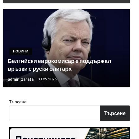
НОВИНИ
Белгийски еврокомисар е поддържал
връзки с руски олигарх
admin_zarata
03.09.2025
Търсене
Търсене