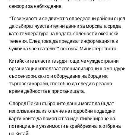
сензори за наблюдение.
"Тези животни се движат в определени райони с цел
да събират чувствителни данни за морската среда
като температура на водата, соленост и океански
течения. След това да предават информацията в
чужбина чрез сателит", посочва Министерството.
Китайските власти твърдят още, че чуждестранни
организации използват специализирани шамандури
със сензори, както и оборудване на борда на
търговски кораби, способно да следи в реално
време дейността в пристанищата.
Според Пекин събраните данни могат да бъдат
използвани за изготвяне на подробни подводни
карти, които да помогнат за идентифициране на
потенциални уязвимости в крайбрежната отбрана
на Китай.