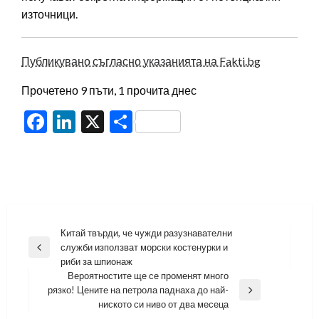
източници.
Публикувано съгласно указанията на Fakti.bg
Прочетено 9 пъти, 1 прочита днес
Facebook
LinkedIn
X
Share
Навигация
Китай твърди, че чужди разузнавателни
служби използват морски костенурки и
Previous
риби за шпионаж
Post
Вероятностите ще се променят много
рязко! Цените на петрола паднаха до най-
Next
ниското си ниво от два месеца
Post