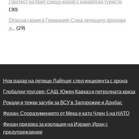
Протест на Крит срещу кораб с израелски туристи
(30)
Опасна серия в Германия! След летището дронове
и…
(29)
Нов радар на летище Лайпциг след инцидента с дрона
Глобални трусове: САЩ, Южен Кавказ и петролната криза
Рокади и тежки загуби за ВСУ в Запорожие и Донбас
Фидан: Споразумението от Мека е като Член 5 на НАТО
Фидан призова за изолация на Израел, Иран с
предупреждение