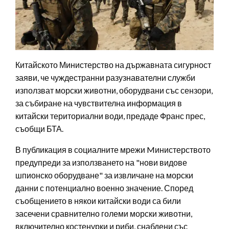
Китайското Министерство на държавната сигурност
заяви, че чуждестранни разузнавателни служби
използват морски животни, оборудвани със сензори,
за събиране на чувствителна информация в
китайски териториални води, предаде Франс прес,
съобщи БТА.
В публикация в социалните мрежи Mинистерството
предупреди за използването на "нови видове
шпионско оборудване" за извличане на морски
данни с потенциално военно значение. Според
съобщението в някои китайски води са били
засечени сравнително големи морски животни,
включително костенурки и риби, снабдени със