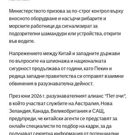
Министерството призова за по-строг контрол върху
вносното оборудване и насърчи рибарите и
морските работници да сигнализират за
подозрителни шамандури или устройства, открити
във водите.
Напрежението между Китай и западните държави
по въпросите на шпионажа и националната
сигурност продължава от години, като Пекин и
редица западни правителства си отправят взаимни
обвинения в разузнавателна дейност.
През юни 2026 г. разузнавателният алианс "Пет очи",
в който участват службите на Австралия, Нова
Зеландия, Канада, Великобритания и САЩ,
предупреди, че китайски агенти се представят за
онлайн специалисти по подбор на кадри, за да
получават секретна информация от потенциални