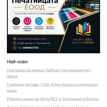
Най-нови
Нов радар на летище Лайпциг след инцидента с
дрона
Глобални трусове: САЩ, Южен Кавказ и петролната
криза
Рокади и тежки загуби за ВСУ в Запорожие и Донбас