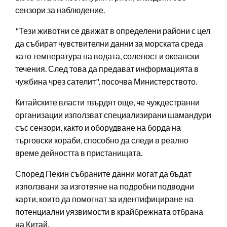
сензори за наблюдение.
"Тези животни се движат в определени райони с цел
да събират чувствителни данни за морската среда
като температура на водата, соленост и океански
течения. След това да предават информацията в
чужбина чрез сателит", посочва Министерството.
Китайските власти твърдят още, че чуждестранни
организации използват специализирани шамандури
със сензори, както и оборудване на борда на
търговски кораби, способно да следи в реално
време дейността в пристанищата.
Според Пекин събраните данни могат да бъдат
използвани за изготвяне на подробни подводни
карти, които да помогнат за идентифициране на
потенциални уязвимости в крайбрежната отбрана
на Китай.