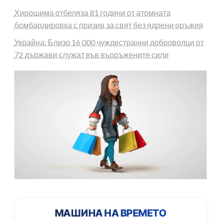
Хирошима отбеляза 81 години от атомната
бомбардировка с призив за свят без ядрени оръжия
Украйна: Близо 16 000 чуждестранни доброволци от
72 държави служат във въоръжените сили
МАШИНА НА ВРЕМЕТО