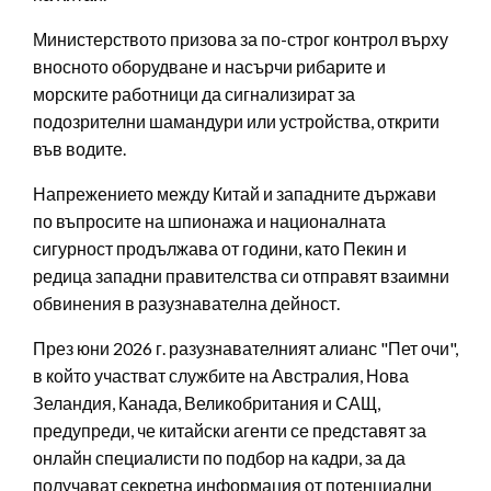
Министерството призова за по-строг контрол върху
вносното оборудване и насърчи рибарите и
морските работници да сигнализират за
подозрителни шамандури или устройства, открити
във водите.
Напрежението между Китай и западните държави
по въпросите на шпионажа и националната
сигурност продължава от години, като Пекин и
редица западни правителства си отправят взаимни
обвинения в разузнавателна дейност.
През юни 2026 г. разузнавателният алианс "Пет очи",
в който участват службите на Австралия, Нова
Зеландия, Канада, Великобритания и САЩ,
предупреди, че китайски агенти се представят за
онлайн специалисти по подбор на кадри, за да
получават секретна информация от потенциални