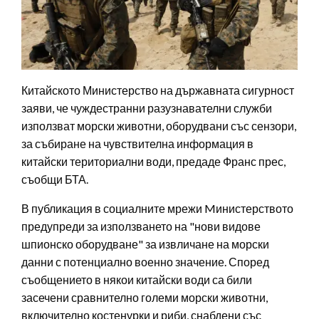
Китайското Министерство на държавната сигурност
заяви, че чуждестранни разузнавателни служби
използват морски животни, оборудвани със сензори,
за събиране на чувствителна информация в
китайски териториални води, предаде Франс прес,
съобщи БТА.
В публикация в социалните мрежи Mинистерството
предупреди за използването на "нови видове
шпионско оборудване" за извличане на морски
данни с потенциално военно значение. Според
съобщението в някои китайски води са били
засечени сравнително големи морски животни,
включително костенурки и риби, снабдени със