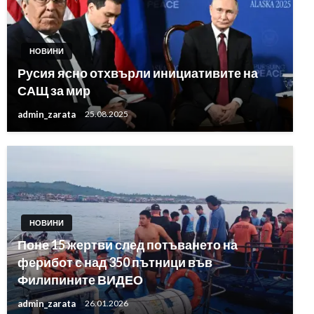
НОВИНИ
Русия ясно отхвърли инициативите на
САЩ за мир
admin_zarata
25.08.2025
НОВИНИ
Поне 15 жертви след потъването на
ферибот с над 350 пътници във
Филипините ВИДЕО
admin_zarata
26.01.2026