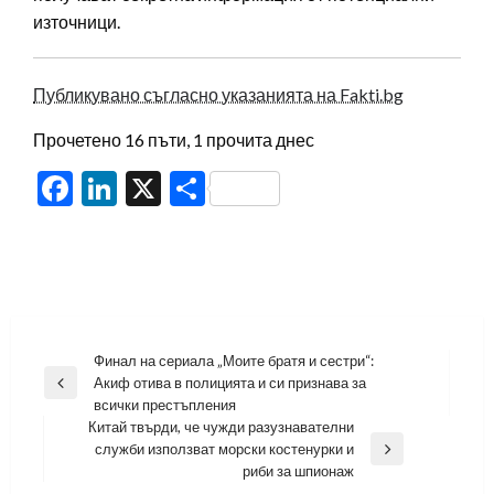
източници.
Публикувано съгласно указанията на Fakti.bg
Прочетено 16 пъти, 1 прочита днес
Facebook
LinkedIn
X
Share
Навигация
Финал на сериала „Моите братя и сестри“:
Акиф отива в полицията и си признава за
Previous
всички престъпления
Post
Китай твърди, че чужди разузнавателни
служби използват морски костенурки и
Next
риби за шпионаж
Post