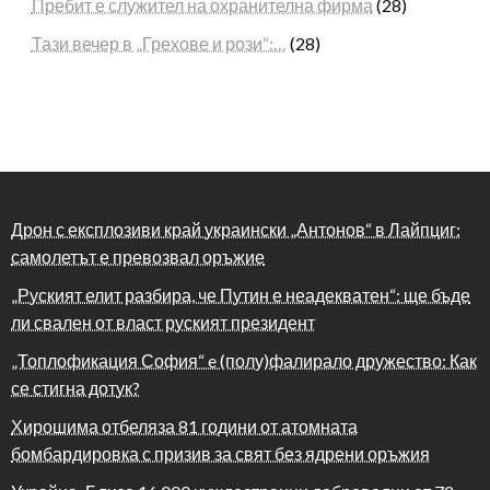
Пребит е служител на охранителна фирма
(28)
Тази вечер в „Грехове и рози“:…
(28)
Дрон с експлозиви край украински „Антонов“ в Лайпциг:
самолетът е превозвал оръжие
„Руският елит разбира, че Путин е неадекватен“: ще бъде
ли свален от власт руският президент
„Топлофикация София“ e (полу)фалирало дружество: Как
се стигна дотук?
Хирошима отбеляза 81 години от атомната
бомбардировка с призив за свят без ядрени оръжия