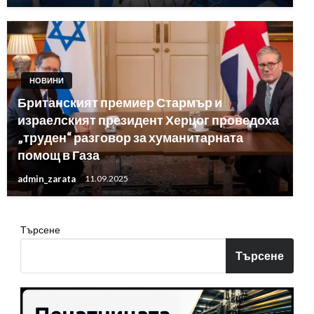
НОВИНИ
Британският премиер Стармър и
израелският президент Херцог проведоха
„труден“ разговор за хуманитарната
помощ в Газа
admin_zarata
11.09.2025
Търсене
Търсене