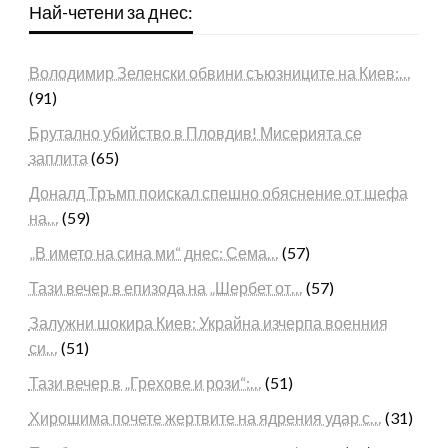
Най-четени за днес:
Володимир Зеленски обвини съюзниците на Киев:…
(91)
Брутално убийство в Пловдив! Мисерията се
заплита
(65)
Доналд Тръмп поискал спешно обяснение от шефа
на…
(59)
„В името на сина ми“ днес: Сема…
(57)
Тази вечер в епизода на „Шербет от…
(57)
Залужни шокира Киев: Украйна изчерпа военния
си…
(51)
Тази вечер в „Грехове и рози“:…
(51)
Хирошима почете жертвите на ядрения удар с…
(31)