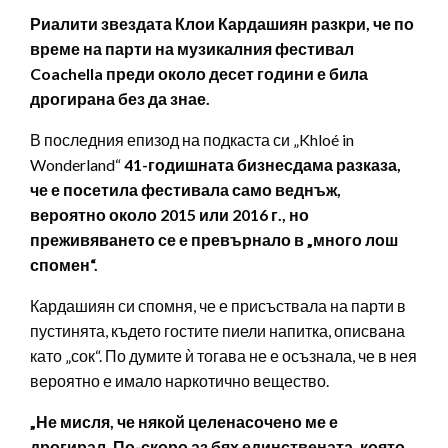
Риалити звездата Клои Кардашиян разкри, че по
време на парти на музикалния фестивал
Coachella преди около десет години е била
дрогирана без да знае.
В последния епизод на подкаста си „Khloé in
Wonderland“
41-годишната бизнесдама разказа,
че е посетила фестивала само веднъж,
вероятно около 2015 или 2016 г., но
преживяването се е превърнало в „много лош
спомен“.
Кардашиян си спомня, че е присъствала на парти в
пустинята, където гостите пиели напитка, описвана
като „сок“. По думите ѝ тогава не е осъзнала, че в нея
вероятно е имало наркотично вещество.
„Не мисля, че някой целенасочено ме е
дрогирал. По-скоро аз бях единствената, която