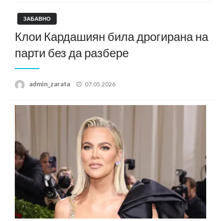
ЗАБАВНО
Клои Кардашиян била дрогирана на
парти без да разбере
Posted
admin_zarata
07.05.2026
on