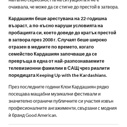
очаквала, че може да се стигне до престой в затвора.
Кардашиян беше арестувана на 22-годишна
възраст, а по-късно наруши условията на
пробацията си, което доведе до кратък престой
в затвора през 2008 г. Случаят беше широко
отразен в медиите по времето, когато
семейство Кардашиян започваше да се
превръща в една от най-разпознаваемите
телевизионни фамилии в САЩ чрез риалити
поредицата Keeping Up with the Kardashians.
През последните години Клои Кардашиян рядко
посещава мащабни музикални фестивали и
значително ограничи публичните си участия извън
професионалните ангажименти, свързани с модния
ѝ бранд Good American.