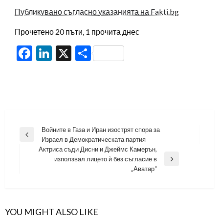
Публикувано съгласно указанията на Fakti.bg
Прочетено 20 пъти, 1 прочита днес
Facebook
LinkedIn
X
Share
Навигация
Войните в Газа и Иран изострят спора за
Previous
Израел в Демократическата партия
Post
Актриса съди Дисни и Джеймс Камерън,
използвал лицето ѝ без съгласие в
Next
„Аватар“
Post
YOU MIGHT ALSO LIKE