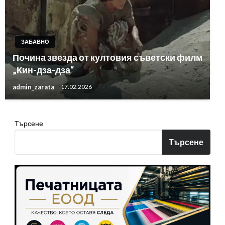
ЗАБАВНО
Почина звезда от култовия съветски филм
„Кин-дза-дза“
admin_zarata
17.02.2026
Търсене
Търсене