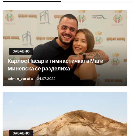
ЗАБАВНО
Карлос Насар и гимнастичката Маги
Миневска се разделиха
admin_zarata
04.07.2025
ЗАБАВНО