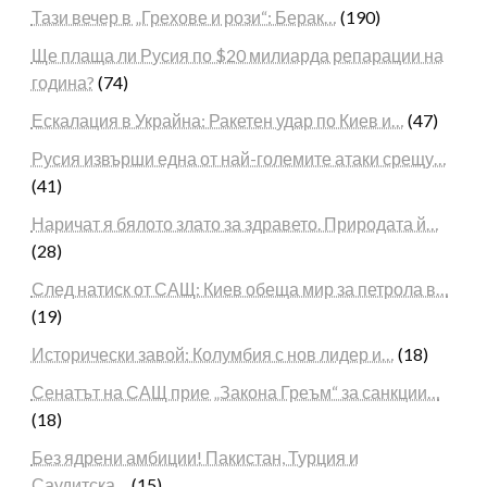
Тази вечер в „Грехове и рози“: Берак…
(190)
Ще плаща ли Русия по $20 милиарда репарации на
година?
(74)
Ескалация в Украйна: Ракетен удар по Киев и…
(47)
Русия извърши една от най-големите атаки срещу…
(41)
Наричат я бялото злато за здравето. Природата й…
(28)
След натиск от САЩ: Киев обеща мир за петрола в…
(19)
Исторически завой: Колумбия с нов лидер и…
(18)
Сенатът на САЩ прие „Закона Греъм“ за санкции…
(18)
Без ядрени амбиции! Пакистан, Турция и
Саудитска…
(15)