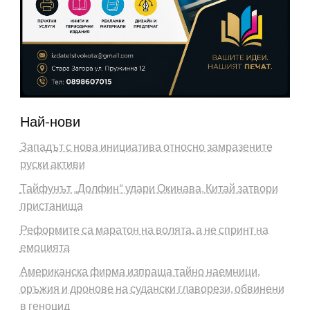
Най-нови
Западът с нова инициатива относно замразените
руски активи
Тайфунът „Долфин“ удари Окинава, Китай затвори
пристанища
Реформите са маратон на волята, а не спринт на
емоцията
Американска фирма изпраща тайно наемници,
оръжия и дронове на судански главорези, обвинени
в геноцид