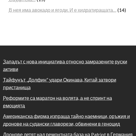
В нея има авокадо и ягоди. И е хидратиращата…
(14)
Западът с нова инициатива относно замразените руски
активи
Тайфунът „Долфин“ удари Окинава, Китай затвори
пристанища
Реформите са маратон на волята, а не спринт на
емоцията
Американска фирма изпраща тайно наемници, оръжия и
дронове на судански главорези, обвинени в геноцид
Дронове летят над ремонтната база на Patriot в Германия