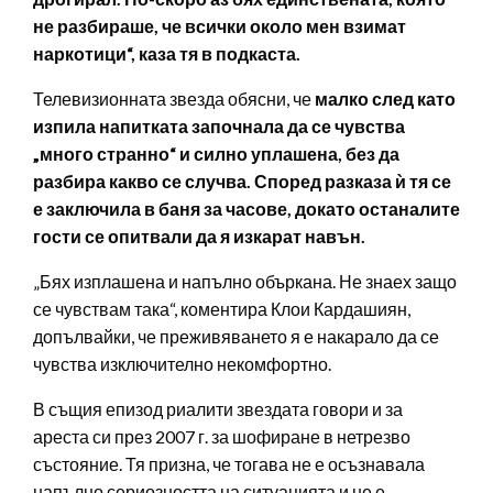
не разбираше, че всички около мен взимат
наркотици“, каза тя в подкаста.
Телевизионната звезда обясни, че
малко след като
изпила напитката започнала да се чувства
„много странно“ и силно уплашена, без да
разбира какво се случва. Според разказа ѝ тя се
е заключила в баня за часове, докато останалите
гости се опитвали да я изкарат навън.
„Бях изплашена и напълно объркана. Не знаех защо
се чувствам така“, коментира Клои Кардашиян,
допълвайки, че преживяването я е накарало да се
чувства изключително некомфортно.
В същия епизод риалити звездата говори и за
ареста си през 2007 г. за шофиране в нетрезво
състояние. Тя призна, че тогава не е осъзнавала
напълно сериозността на ситуацията и не е