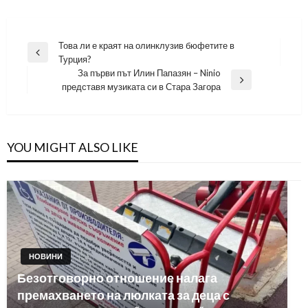
Навигация
Това ли е краят на олинклузив бюфетите в
Previous
Турция?
Post
За първи път Илин Папазян – Ninio
Next
представя музиката си в Стара Загора
Post
YOU MIGHT ALSO LIKE
НОВИНИ
Безотговорно отношение налага
премахването на люлката за деца с