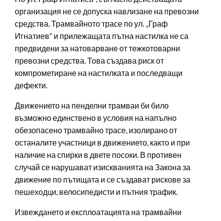
организация не се допуска навлизане на превозни
средства. Трамвайното трасе по ул. „Граф
Игнатиев“ и прилежащата пътна настилка не са
предвидени за натоварване от тежкотоварни
превозни средства. Това създава риск от
компрометиране на настилката и последващи
дефекти.
Движението на пенделни трамваи би било
възможно единствено в условия на напълно
обезопасено трамвайно трасе, изолирано от
останалите участници в движението, както и при
наличие на спирки в двете посоки. В противен
случай се нарушават изискванията на Закона за
движение по пътищата и се създават рискове за
пешеходци, велосипедисти и пътния трафик.
Извеждането и експлоатацията на трамвайни