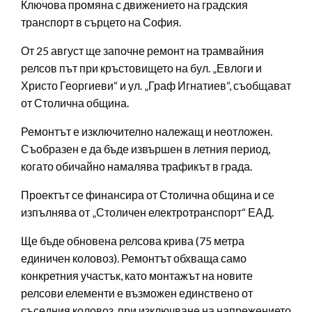
Ключова промяна с движението на градския
транспорт в сърцето на София.
От 25 август ще започне ремонт на трамвайния
релсов път при кръстовището на бул. „Евлоги и
Христо Георгиеви“ и ул. „Граф Игнатиев“, съобщават
от Столична община.
Ремонтът е изключително належащ и неотложен.
Съобразен е да бъде извършен в летния период,
когато обичайно намалява трафикът в града.
Проектът се финансира от Столична община и се
изпълнява от „Столичен електротранспорт“ ЕАД.
Ще бъде обновена релсова крива (75 метра
единичен коловоз). Ремонтът обхваща само
конкретния участък, като монтажът на новите
релсови елементи е възможен единствено от
съседния коловоз, при изключване на напрежението