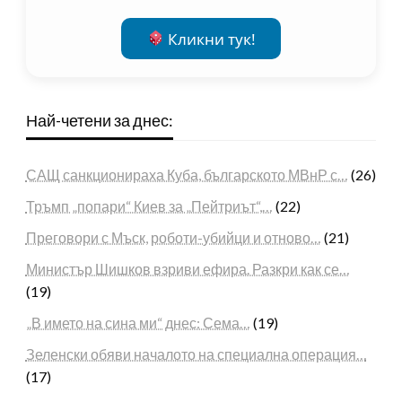
Кликни тук!
Най-четени за днес:
САЩ санкционираха Куба, българското МВнР с…
(26)
Тръмп „попари“ Киев за „Пейтриът“,…
(22)
Преговори с Мъск, роботи-убийци и отново…
(21)
Министър Шишков взриви ефира. Разкри как се…
(19)
„В името на сина ми“ днес: Сема…
(19)
Зеленски обяви началото на специална операция…
(17)