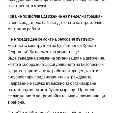
в контактната мрежа.
Това не позволява движение на пенделни трамваи
в непосредствена близост до зоната на строително-
монтажни работи.
Не е предвиден ремонт на релсовия път върху
мостовата конструкция на бул.“Евлоги и Христо
Георгиеви“. За времето на ремонта ще
бъде въведена временна организация на движение,
която е съобразена с осигуряването на безопасно и
защитено протичане на работния процес, както и
сигурност при придвижването на гражданите.
Направено е всичко възможно за организиране
на алтернативен автобусен маршрут. Променя
се движението на трамвайните линии преминаващи
в района.
По ул.“Граф Игнатиев“, съгласно действащата