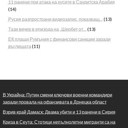
11 ранени при атака на хусите в Саудитска Арабия
(14)
Русия разпространи видеозапис, показващ…
(13)
Тази вечер в епизода на „Шербет от…
(13)
ЕК плаши Румъния с финансови санкции заради
въглищата
(11)
В Украйна: Путин смени ключови военни командири
заради провала на офанзивата в Донецка област
Взрив край Дамаск: Двама убити и 13 ранени в Сирия
Криза в Сеута: Стотици непълнолетни мигранти са на