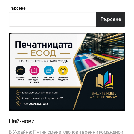
Търсене
Търсене
Най-нови
В Украйна: Путин смени ключови военни командири