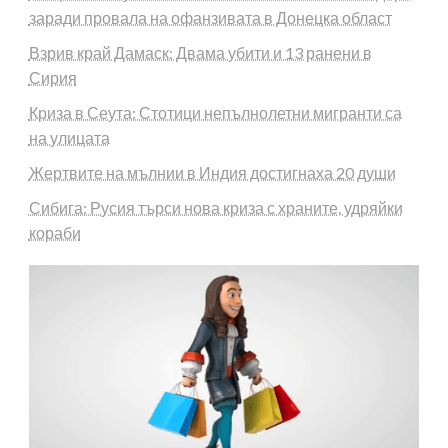
заради провала на офанзивата в Донецка област
Взрив край Дамаск: Двама убити и 13 ранени в
Сирия
Криза в Сеута: Стотици непълнолетни мигранти са
на улицата
Жертвите на мълнии в Индия достигнаха 20 души
Сибига: Русия търси нова криза с храните, удряйки
кораби