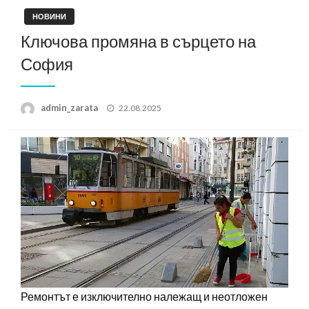
НОВИНИ
Ключова промяна в сърцето на
София
Posted
admin_zarata
22.08.2025
on
Ремонтът е изключително належащ и неотложен