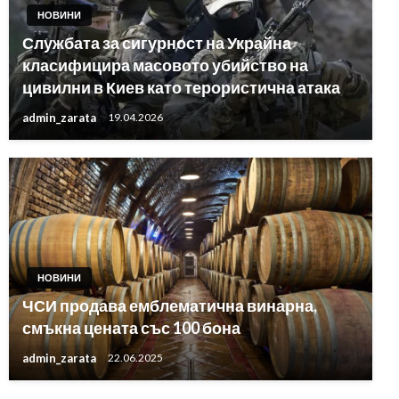
НОВИНИ
Службата за сигурност на Украйна
класифицира масовото убийство на
цивилни в Киев като терористична атака
admin_zarata
19.04.2026
НОВИНИ
ЧСИ продава емблематична винарна,
смъкна цената със 100 бона
admin_zarata
22.06.2025