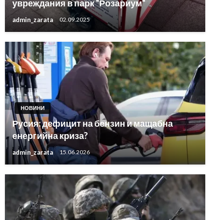
увреждания в парк “Розариум“
admin_zarata
02.09.2025
НОВИНИ
Русия: дефицит на бензин и мащабна
енергийна криза?
admin_zarata
15.06.2026