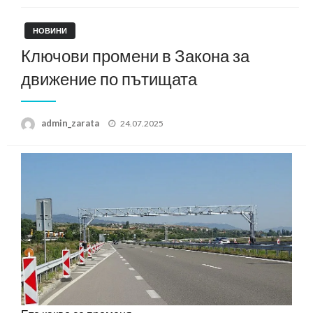
НОВИНИ
Ключови промени в Закона за
движение по пътищата
Posted
admin_zarata
24.07.2025
on