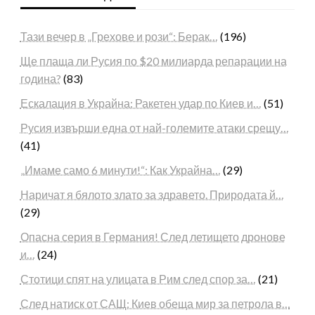
Тази вечер в „Грехове и рози“: Берак…
(196)
Ще плаща ли Русия по $20 милиарда репарации на
година?
(83)
Ескалация в Украйна: Ракетен удар по Киев и…
(51)
Русия извърши една от най-големите атаки срещу…
(41)
„Имаме само 6 минути!“: Как Украйна…
(29)
Наричат я бялото злато за здравето. Природата й…
(29)
Опасна серия в Германия! След летището дронове
и…
(24)
Стотици спят на улицата в Рим след спор за…
(21)
След натиск от САЩ: Киев обеща мир за петрола в…