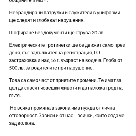
Небрандирани патрулки и служители в униформи
ще следят и глобяват нарушения.
Шофиране без документи ще струва 30 лв.
Електрическите тротинетки ще се движат само през
деня, със задължителна регистрация, ГО
застраховка и над 16 г. възраст на водача. Глоба от
500 лв. за родителите при нарушение.
Това са само част от приетите промени. Те имат за
цел да спасят човешки животи и да наложат ред на
пътя.
Но всяка промяна в закона има нужда от лична
отговорност. Зависи и от нас – всички, които сядаме
зад волана.