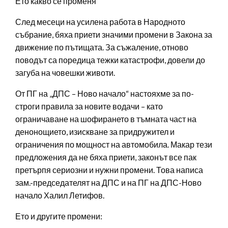
Ето какво се променя
След месеци на усилена работа в Народното
събрание, бяха приети значими промени в Закона за
движение по пътищата. За съжаление, отново
поводът са поредица тежки катастрофи, довели до
загуба на човешки животи.
От ПГ на „ДПС – Ново начало“ настояхме за по-
строги правила за новите водачи – като
ограничаване на шофирането в тъмната част на
денонощието, изискване за придружител и
ограничения по мощност на автомобила. Макар тези
предложения да не бяха приети, законът все пак
претърпя сериозни и нужни промени. Това написа
зам.-председателят на ДПС и на ПГ на ДПС-Ново
начало Халил Летифов.
Ето и другите промени: