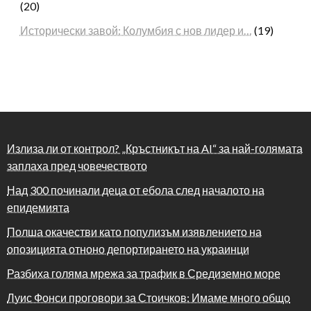
(20)
Исторически завой: Колумбия с нов лидер и…
(19)
Излиза ли от контрол? „Кръстникът на AI“ за най-голямата
заплаха пред човечеството
Над 300 починали деца от ебола след началото на
епидемията
Полша окачестви като популизъм изявлението на
опозицията отноно депортирането на украинци
Разбиха голяма мрежа за трафик в Средиземно море
Луис Фонси проговори за Стоичков: Имаме много общо