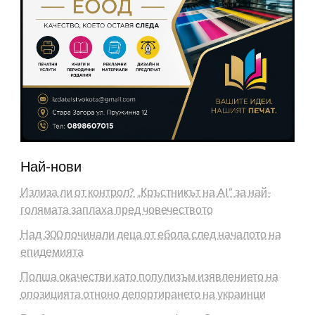
Най-нови
Излиза ли от контрол? „Кръстникът на AI“ за най-
голямата заплаха пред човечеството
Над 300 починали деца от ебола след началото на
епидемията
Полша окачестви като популизъм изявлението на
опозицията отноно депортирането на украинци