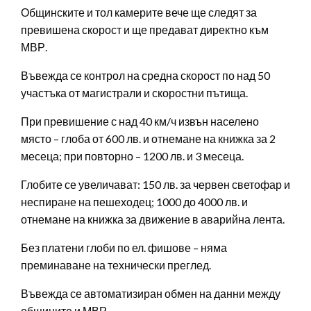
Общинските и тол камерите вече ще следят за
превишена скорост и ще предават директно към
МВР.
Въвежда се контрол на средна скорост по над 50
участъка от магистрали и скоростни пътища.
При превишение с над 40 км/ч извън населено
място – глоба от 600 лв. и отнемане на книжка за 2
месеца; при повторно – 1200 лв. и 3 месеца.
Глобите се увеличават: 150 лв. за червен светофар и
неспиране на пешеходец; 1000 до 4000 лв. и
отнемане на книжка за движение в аварийна лента.
Без платени глоби по ел. фишове – няма
преминаване на технически преглед.
Въвежда се автоматизиран обмен на данни между
общините и МВР.