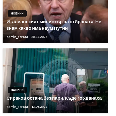
НОВИНИ
Италианският министър на отбраната: Не
знам какво има наум Путин
admin_zarata
28.11.2025
НОВИНИ
Сираков остана без пари. Къде го хванаха
admin_zarata
13.08.2025