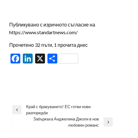
Публикувано с изричното съгласие на
https://www.standartnews.com/
Прочетено 32 пъти, 1 прочита днес
Facebook
LinkedIn
X
Share
Навигация
Край с бракуването! ЕС готви нови
Previous
разпоредби
Post
Забъркаха Анджелина Джоли в нов
Next
любовен романс
Post