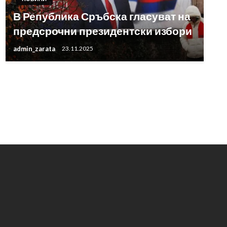
В Република Сръбска гласуват на
предсрочни президентски избори
admin_zarata
23.11.2025