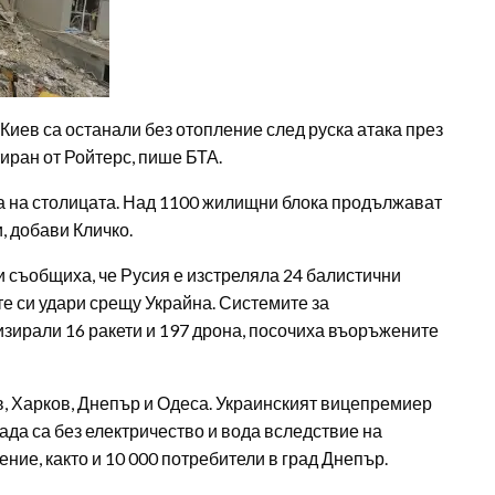
Киев са останали без отопление след руска атака през
иран от Ройтерс, пише БТА.
на на столицата. Над 1100 жилищни блока продължават
, добави Кличко.
съобщиха, че Русия е изстреляла 24 балистични
те си удари срещу Украйна. Системите за
зирали 16 ракети и 197 дрона, посочиха въоръжените
в, Харков, Днепър и Одеса. Украинският вицепремиер
ада са без електричество и вода вследствие на
ение, както и 10 000 потребители в град Днепър.