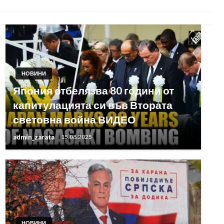
НОВИНИ
Япония отбелязва 80 години от
капитулацията си във Втората
световна война ВИДЕО
admin_zarata
15.08.2025
НОВИНИ