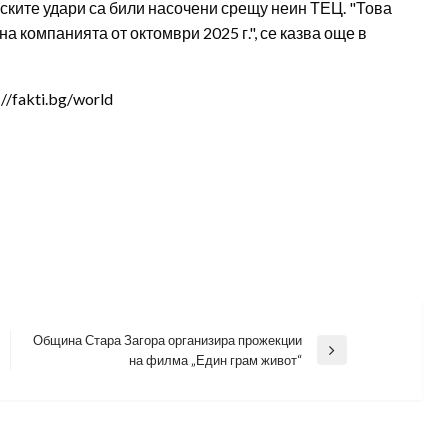
ските удари са били насочени срещу неин ТЕЦ. "Това
 компанията от октомври 2025 г.", се казва още в
/fakti.bg/world
Община Стара Загора организира прожекции
Next
на филма „Един грам живот“
Post