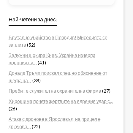
Най-четени за днес:
Брутално убийство в Пловдив! Мисерията се
заплита
(52)
Залужни шокира Киев: Украйна изчерпа
военния си…
(41)
Доналд Тръмп поискал спешно обяснение от
шефа на…
(38)
Пребит е служител на охранителна фирма
(27)
Хирошима почете жертвите на ядрения удар с…
(26)
Атака с дронове в Ярославъл, на прицел е
ключова…
(22)