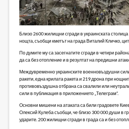
Близо 2600 жилищни сгради в украинската столица 
нощта, съобщи кметът на града Виталий Кличко, цит
По думите му са засегнатите сгради в четири райо
да са без отопление и в резултат на предишни атаки
Междувременно украинските военновъздушни сили 
ракети, една крилата ракета и 219 дрона при нощни
противовъздушна отбрана са свалили или неутрали
сили в публикация в приложението „Телеграм“.
Основни мишени на атаката са били градовете Кие
Олексий Кулеба съобщи, че близо 300 000 души в гр
ударите. 200 жилищни сгради в града са и без отопл