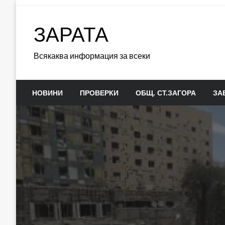
Skip
to
ЗАРАТА
content
Всякаква информация за всеки
НОВИНИ
ПРОВЕРКИ
ОБЩ. СТ.ЗАГОРА
ЗА