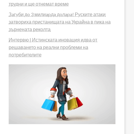
трудни и ще отнемат време
Зaгyби дo 3 милиapдa дoлapa! Руските атаки
затвориха пристанищата на Украйна в пика на
зърнената реколта
Интервю | Истинската иновация идва от
решаването на реални проблеми на
потребителите