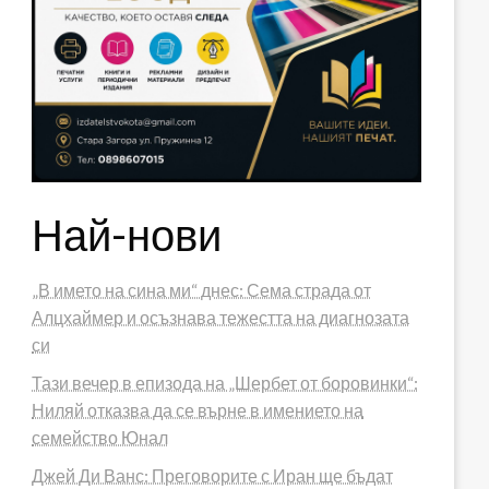
Най-нови
„В името на сина ми“ днес: Сема страда от
Алцхаймер и осъзнава тежестта на диагнозата
си
Тази вечер в епизода на „Шербет от боровинки“:
Ниляй отказва да се върне в имението на
семейство Юнал
Джей Ди Ванс: Преговорите с Иран ще бъдат