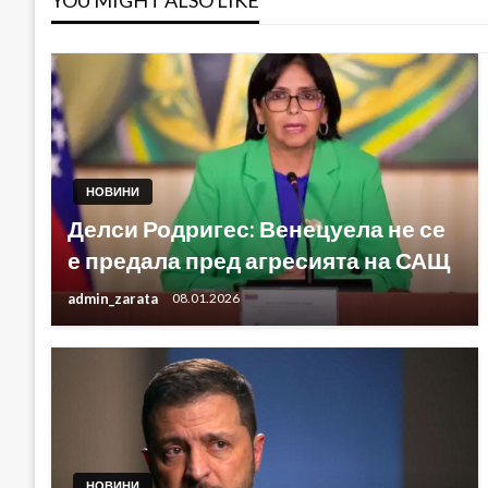
НОВИНИ
Делси Родригес: Венецуела не се
е предала пред агресията на САЩ
admin_zarata
08.01.2026
НОВИНИ