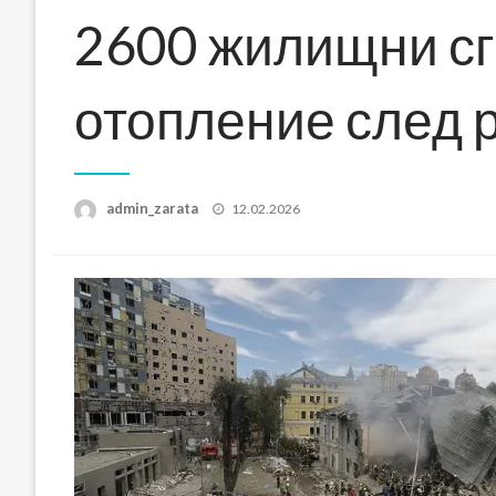
2600 жилищни сгр
отопление след 
Posted
admin_zarata
12.02.2026
on