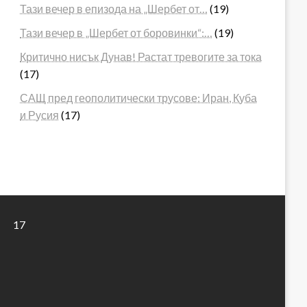
Тази вечер в епизода на „Шербет от…
(19)
Тази вечер в „Шербет от боровинки“:…
(19)
Критично нисък Дунав! Растат тревогите за тока
(17)
САЩ пред геополитически трусове: Иран, Куба
и Русия
(17)
17