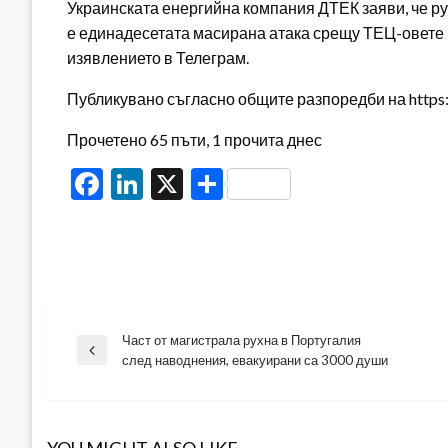
Украинската енергийна компания ДТЕК заяви, че ру
е единадесетата масирана атака срещу ТЕЦ-овете на
изявлението в Телеграм.
Публикувано съгласно общите разпоредби на https:/
Прочетено 65 пъти, 1 прочита днес
Facebook
LinkedIn
X
Share
Част от магистрала рухна в Португалия
Навигация
Previous
след наводнения, евакуирани са 3000 души
Post
YOU MIGHT ALSO LIKE