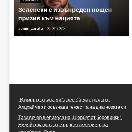
Зеленски с извънреден нощен
призив към нацията
admin_zarata
05.07.2025
„В името на сина ми“ днес: Сема страда от
Алцхаймер и осъзнава тежестта на диагнозата си
Тази вечер в епизода на „Шербет от боровинки“:
Ниляй отказва да се върне в имението на
семейство Юнал