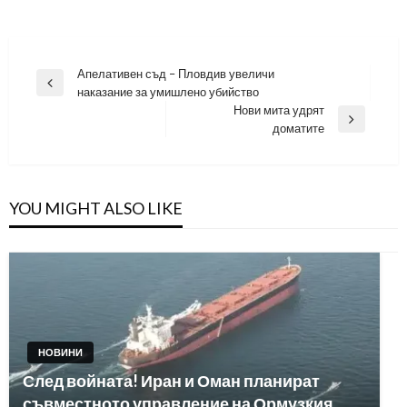
Навигация
Апелативен съд – Пловдив увеличи
Previous
наказание за умишлено убийство
Post
Нови мита удрят
Next
доматите
Post
YOU MIGHT ALSO LIKE
НОВИНИ
След войната! Иран и Оман планират
съвместното управление на Ормузкия