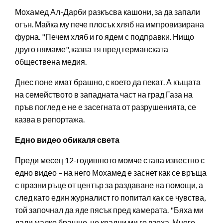
Мохамед Ал-Дарби разкъсва кашони, за да запали
огън. Майка му пече плосък хляб на импровизирана
фурна. "Печем хляб и го ядем с подправки. Нищо
друго нямаме", казва тя пред германската
обществена медия.
Днес поне имат брашно, с което да пекат. А къщата
на семейството в западната част на град Газа на
пръв поглед е не е засегната от разрушенията, се
казва в репортажа.
Едно видео обикаля света
Преди месец 12-годишното момче става известно с
едно видео – на него Мохамед е заснет как се връща
с празни ръце от център за раздаване на помощи, а
след като един журналист го попитал как се чувства,
той започнал да яде пясък пред камерата. "Бяха ми
дали малко брашно, но крадци ми го взеха. Много