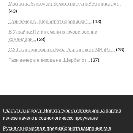
Магнитна буря удря Земята още утре! Ето кога ще…
(43)
Тази вечер в „Шербет от боровинки“:…
(43)
В Украйна: Путин смени ключови военни
командири…
(38)
САЩ санкционираха Куба, българското МВнР с…
(38)
Тази вечер в епизода на „Шербет от…
(37)
Гласът на народа! Новата турска опозиционна партия
излезе начело в социологическо проучване
Русия се намесва в предизборната кампания във