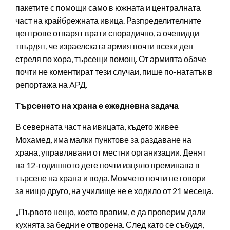
пакетите с помощи само в южната и централната
част на крайбрежната ивица. Разпределителните
центрове отварят врати спорадично, а очевидци
твърдят, че израелската армия почти всеки ден
стреля по хора, търсещи помощ. От армията обаче
почти не коментират тези случаи, пише по-нататък в
репортажа на AРД.
Търсенето на храна е ежедневна задача
В северната част на ивицата, където живее
Мохамед, има малки пунктове за раздаване на
храна, управлявани от местни организации. Денят
на 12-годишното дете почти изцяло преминава в
търсене на храна и вода. Момчето почти не говори
за нищо друго, на училище не е ходило от 21 месеца.
„Първото нещо, което правим, е да проверим дали
кухнята за бедни е отворена. След като се събудя,