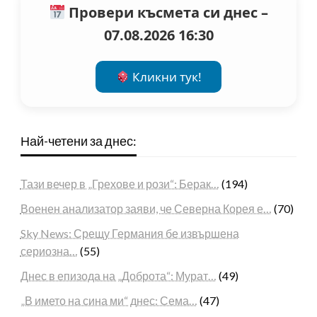
Провери късмета си днес –
07.08.2026 16:30
Кликни тук!
Най-четени за днес:
Тази вечер в „Грехове и рози“: Берак…
(194)
Военен анализатор заяви, че Северна Корея е…
(70)
Sky News: Срещу Германия бе извършена
сериозна…
(55)
Днес в епизода на „Доброта“: Мурат…
(49)
„В името на сина ми“ днес: Сема…
(47)