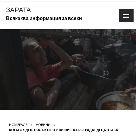
Skip
ЗАРАТА
to
Всякаква информация за всеки
content
HOMEPAGE
НОВИНИ
КОГАТО ЯДЕШ ПЯСЪК ОТ ОТЧАЯНИЕ: КАК СТРАДАТ ДЕЦА В ГАЗА