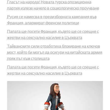
Гласът на народа! Новата турска опозиционна
партия излезе начело в социологическо проучване
Русия се намесва в предизборната кампания във
Франция, алармират френски политици
Папата ще посети Франция, където ще се срещне с
жертви на сексуално насилие в Църквата
Тайванските сили отработиха блокиране на ключов
мост, който би могъл да осигури на китайската армия
пряк път към столицата
Папата ще посети Франция, където ще се срещне с
жертви на сексуално насилие в Църквата