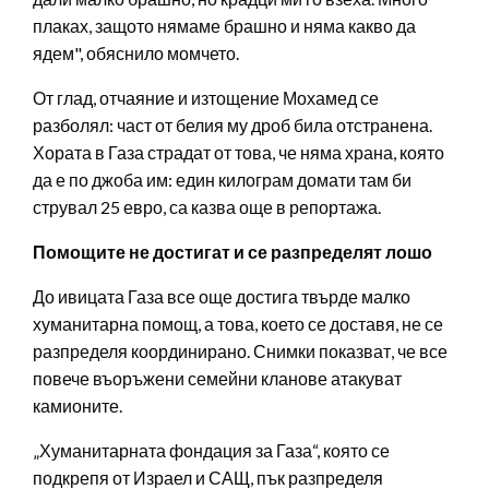
плаках, защото нямаме брашно и няма какво да
ядем", обяснило момчето.
От глад, отчаяние и изтощение Мохамед се
разболял: част от белия му дроб била отстранена.
Хората в Газа страдат от това, че няма храна, която
да е по джоба им: един килограм домати там би
струвал 25 евро, са казва още в репортажа.
Помощите не достигат и се разпределят лошо
До ивицата Газа все още достига твърде малко
хуманитарна помощ, а това, което се доставя, не се
разпределя координирано. Снимки показват, че все
повече въоръжени семейни кланове атакуват
камионите.
„Хуманитарната фондация за Газа“, която се
подкрепя от Израел и САЩ, пък разпределя