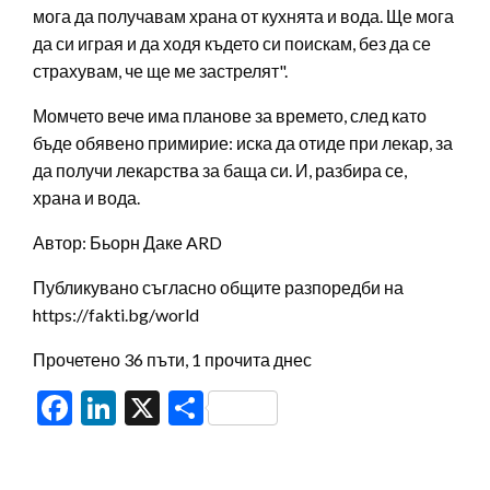
мога да получавам храна от кухнята и вода. Ще мога
да си играя и да ходя където си поискам, без да се
страхувам, че ще ме застрелят".
Момчето вече има планове за времето, след като
бъде обявено примирие: иска да отиде при лекар, за
да получи лекарства за баща си. И, разбира се,
храна и вода.
Автор: Бьорн Даке ARD
Публикувано съгласно общите разпоредби на
https://fakti.bg/world
Прочетено 36 пъти, 1 прочита днес
Facebook
LinkedIn
X
Share