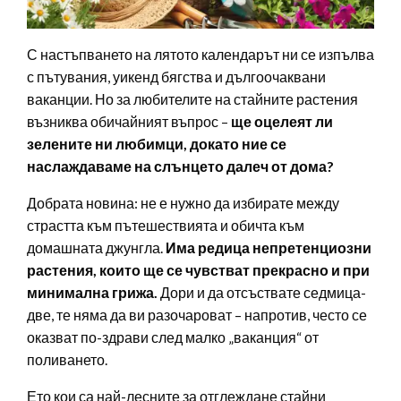
С настъпването на лятото календарът ни се изпълва
с пътувания, уикенд бягства и дългоочаквани
ваканции. Но за любителите на стайните растения
възниква обичайният въпрос –
ще оцелеят ли
зелените ни любимци, докато ние се
наслаждаваме на слънцето далеч от дома?
Добрата новина: не е нужно да избирате между
страстта към пътешествията и обичта към
домашната джунгла.
Има редица непретенциозни
растения, които ще се чувстват прекрасно и при
минимална грижа.
Дори и да отсъствате седмица-
две, те няма да ви разочароват – напротив, често се
оказват по-здрави след малко „ваканция“ от
поливането.
Ето кои са най-лесните за отглеждане стайни