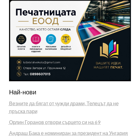
Най-нови
Везните да бягат от чужди драми, Телецът да не
пръска пари
Орлин Горанов отвори сърцето си на 69
Андраш Бака е номиниран за президент на Унгария