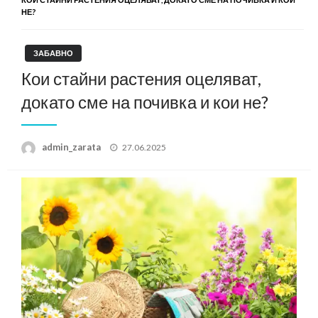
НЕ?
ЗАБАВНО
Кои стайни растения оцеляват,
докато сме на почивка и кои не?
Posted
admin_zarata
27.06.2025
on