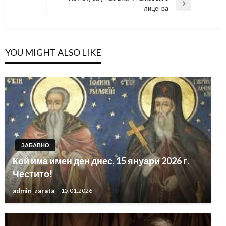
Next
лиценза
Post
YOU MIGHT ALSO LIKE
ЗАБАВНО
Кой има имен ден днес, 15 януари 2026 г.
Честито!
admin_zarata
15.01.2026