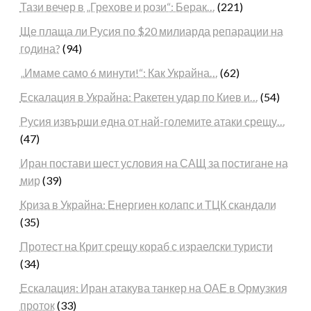
Тази вечер в „Грехове и рози“: Берак…
(221)
Ще плаща ли Русия по $20 милиарда репарации на
година?
(94)
„Имаме само 6 минути!“: Как Украйна…
(62)
Ескалация в Украйна: Ракетен удар по Киев и…
(54)
Русия извърши една от най-големите атаки срещу…
(47)
Иран постави шест условия на САЩ за постигане на
мир
(39)
Криза в Украйна: Енергиен колапс и ТЦК скандали
(35)
Протест на Крит срещу кораб с израелски туристи
(34)
Ескалация: Иран атакува танкер на ОАЕ в Ормузкия
проток
(33)