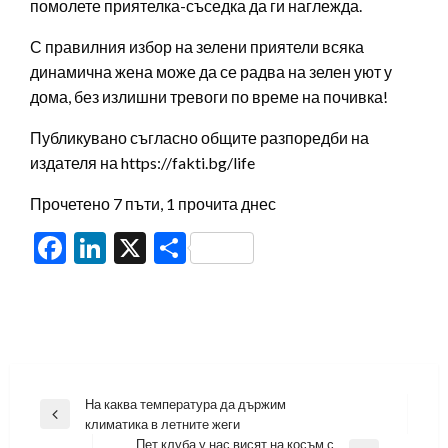
помолете приятелка-съседка да ги наглежда.
С правилния избор на зелени приятели всяка
динамична жена може да се радва на зелен уют у
дома, без излишни тревоги по време на почивка!
Публикувано съгласно общите разпоредби на
издателя на https://fakti.bg/life
Прочетено 7 пъти, 1 прочита днес
Facebook
LinkedIn
X
Share
Навигация
На каква температура да държим
Previous
климатика в летните жеги
Post
Пет клуба у нас висят на косъм с