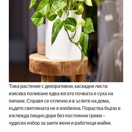
Това растение с декоративни, каскадни листа
изисква поливане едва когато почвата е суха на
пипане. Справя се отлично и в ъглите на дома,
където светлината не е изобилна. Пораства бързо и
изглежда пищно дори без постоянни грижи –
чудесен избор за заети жени и работещи майки.