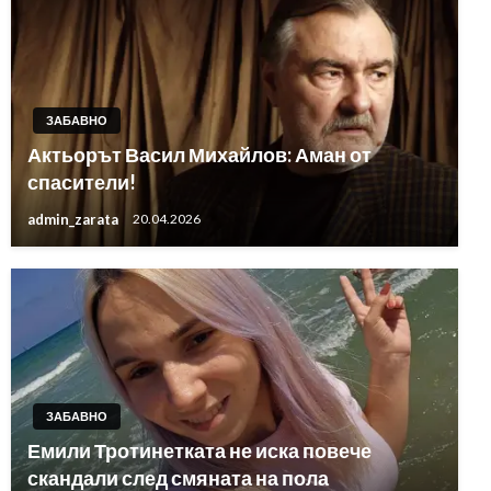
ЗАБАВНО
Актьорът Васил Михайлов: Аман от
спасители!
admin_zarata
20.04.2026
ЗАБАВНО
Емили Тротинетката не иска повече
скандали след смяната на пола