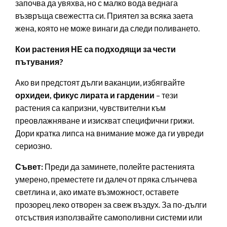
започва да увяхва, но с малко вода веднага
възвръща свежестта си. Приятел за всяка заета
жена, която не може винаги да следи поливането.
Кои растения НЕ са подходящи за чести
пътувания?
Ако ви предстоят дълги ваканции, избягвайте
орхидеи, фикус лирата и гардении
– тези
растения са капризни, чувствителни към
преовлажняване и изискват специфични грижи.
Дори кратка липса на внимание може да ги увреди
сериозно.
Съвет:
Преди да заминете, полейте растенията
умерено, преместете ги далеч от пряка слънчева
светлина и, ако имате възможност, оставете
прозорец леко отворен за свеж въздух. За по-дълги
отсъствия използвайте самополивни системи или