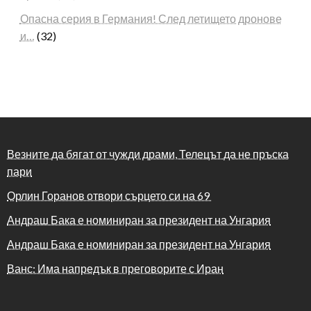
Опасна серия в Германия! След летището дронове
и…
(32)
Везните да бягат от чужди драми, Телецът да не пръска
пари
Орлин Горанов отвори сърцето си на 69
Андраш Бака е номиниран за президент на Унгария
Андраш Бака е номиниран за президент на Унгария
Ванс: Има напредък в преговорите с Иран