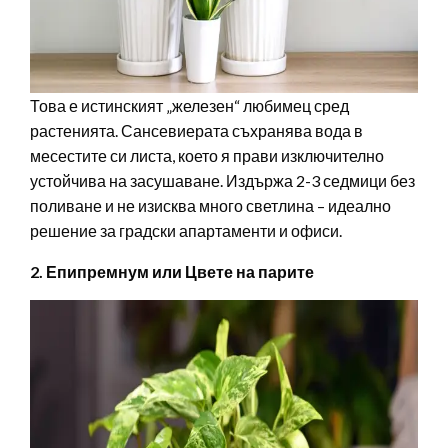
Това е истинският „железен“ любимец сред
растенията. Сансевиерата съхранява вода в
месестите си листа, което я прави изключително
устойчива на засушаване. Издържа 2-3 седмици без
поливане и не изисква много светлина – идеално
решение за градски апартаменти и офиси.
2. Епипремнум или Цвете на парите