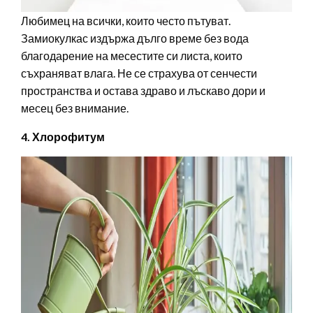
Любимец на всички, които често пътуват.
Замиокулкас издържа дълго време без вода
благодарение на месестите си листа, които
съхраняват влага. Не се страхува от сенчести
пространства и остава здраво и лъскаво дори и
месец без внимание.
4. Хлорофитум